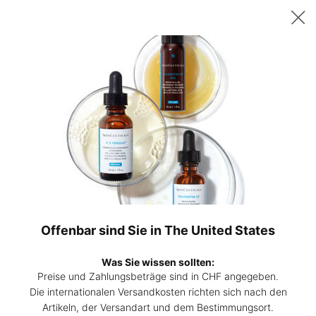
Sichern Sie sich ab 200 CHF Einkaufswert ein gratis 15ml P-TIOX
Serum – oder ab 230 CHF zwei 15ml Corrective Seren Ihrer Wahl. |
Code:
DEAL
0
Hautpflege-
Mein
0 Prod
Experten
Warenk
Hauptinhalt
finden
Zurück zu blog
TRENDING
VORGESTELLTER ARTIKEL
Offenbar sind Sie in The United States
Was Sie wissen sollten:
Preise und Zahlungsbeträge sind in CHF angegeben.
Die internationalen Versandkosten richten sich nach den
Artikeln, der Versandart und dem Bestimmungsort.