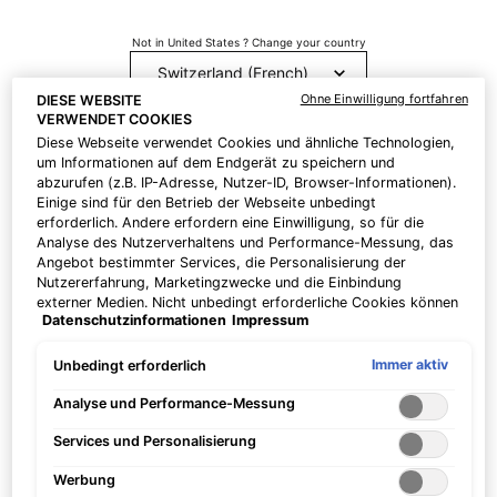
Not in United States ? Change your country
Snag These Mizani Favorites On Amazon Prime
Ohne Einwilligung fortfahren
DIESE WEBSITE
Day
VERWENDET COOKIES
Erhalten Sie weitere Details oder
kontaktieren Sie uns
wenn
Diese Webseite verwendet Cookies und ähnliche Technologien,
Sie Fragen zu
um Informationen auf dem Endgerät zu speichern und
Erstellungsdatum:
12 Jul 2019
Änderungsdatum:
25 Okt 2022
unserem Versandangebot haben.
abzurufen (z.B. IP-Adresse, Nutzer-ID, Browser-Informationen).
Einige sind für den Betrieb der Webseite unbedingt
erforderlich. Andere erfordern eine Einwilligung, so für die
LAND / REGION ÄNDERN
Analyse des Nutzerverhaltens und Performance-Messung, das
blog (55)
Angebot bestimmter Services, die Personalisierung der
Nutzererfahrung, Marketingzwecke und die Einbindung
externer Medien. Nicht unbedingt erforderliche Cookies können
Comprendre le pH de la peau et
Datenschutzinformationen
Impressum
direkt akzeptiert ("Alle akzeptieren") oder abgelehnt ("Ohne
Einwilligung fortfahren") werden. Individuelle Anpassungen der
adapter ses soins
Einstellungen sind ebenfalls möglich und speicherbar ("Auswahl
Immer aktiv
Unbedingt erforderlich
speichern"). Die Auswahl kann jederzeit unter dem Link
"Cookie-Einstellungen" angepasst werden. Für weitere
Analyse und Performance-Messung
Informationen s. unsere Datenschutzinformationen.
Services und Personalisierung
Werbung