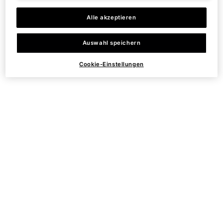
Alle akzeptieren
Auswahl speichern
Mizani 25 Miracle Milk Leave-In Conditioner
Cookie-Einstellungen
13.5 oz
What’s better than the original Mizani
25 Miracle Milk
? Miracle
Milk in an even bigger bottle! Maximize your hair benefits with
this jumbo-sized version of Mizani’s 25 Miracle Milk Leave-In
Conditioner.
Mizani
25 Miracle Milk Leave-In Conditioner 13.5 oz
, $30.00
MSRP (Now, $21.00!)