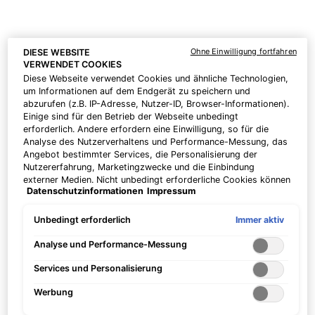
Mizani
25 Miracle Milk Leave-In Conditioner 8.5 oz
, $20.00
MSRP (Now, $14.00!)
Ohne Einwilligung fortfahren
DIESE WEBSITE
VERWENDET COOKIES
Diese Webseite verwendet Cookies und ähnliche Technologien,
um Informationen auf dem Endgerät zu speichern und
abzurufen (z.B. IP-Adresse, Nutzer-ID, Browser-Informationen).
Einige sind für den Betrieb der Webseite unbedingt
erforderlich. Andere erfordern eine Einwilligung, so für die
Analyse des Nutzerverhaltens und Performance-Messung, das
Angebot bestimmter Services, die Personalisierung der
Nutzererfahrung, Marketingzwecke und die Einbindung
externer Medien. Nicht unbedingt erforderliche Cookies können
Datenschutzinformationen
Impressum
direkt akzeptiert ("Alle akzeptieren") oder abgelehnt ("Ohne
Einwilligung fortfahren") werden. Individuelle Anpassungen der
Einstellungen sind ebenfalls möglich und speicherbar ("Auswahl
Immer aktiv
Unbedingt erforderlich
speichern"). Die Auswahl kann jederzeit unter dem Link
"Cookie-Einstellungen" angepasst werden. Für weitere
Analyse und Performance-Messung
Informationen s. unsere Datenschutzinformationen.
Services und Personalisierung
Werbung