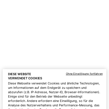
One size only
for C E Ferulic mit 15 % L-Ascorbinsäure
One size only
for P-TIOX
30 ml
30 ml
CHF 184,00
CHF 160,00
ZUM
ZUM
WARENKORB
WARENKORB
HINZUFÜGEN
C E FERULIC MIT 15 % L-ASCORBINS
HINZUFÜGEN
P-TIOX
Preis pro Einheit (CHF 613,33 /
Preis pro Einheit (CHF 533,33 /
100 ml)
100 ml)
NEU
NEU
Ohne Einwilligung fortfahren
DIESE WEBSITE
VERWENDET COOKIES
Diese Webseite verwendet Cookies und ähnliche Technologien,
um Informationen auf dem Endgerät zu speichern und
abzurufen (z.B. IP-Adresse, Nutzer-ID, Browser-Informationen).
Einige sind für den Betrieb der Webseite unbedingt
erforderlich. Andere erfordern eine Einwilligung, so für die
Analyse des Nutzerverhaltens und Performance-Messung, das