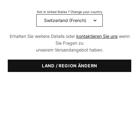
Filtern
Verfeinern
Filtermenü
Not in United States ? Change your country
Produkte Vergleichen
Erhalten Sie weitere Details oder
kontaktieren Sie uns
wenn
BESTSELLER
NEU
Sie Fragen zu
unserem Versandangebot haben.
LAND / REGION ÄNDERN
C E Ferulic mit 15 % L-
P-TIOX
Ascorbinsäure
Vitamin C Serum für feine
Ein fortschrittliches Peptid-
Linien und Falten
Anti-Falten-Serum für das
Gesicht
4.4
(9994)
4.5
(1860)