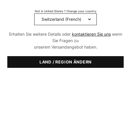
Filtern
Verfeinern
Filtermenü
Not in United States ? Change your country
Produkte Vergleichen
Erhalten Sie weitere Details oder
kontaktieren Sie uns
wenn
Sie Fragen zu
unserem Versandangebot haben.
LAND / REGION ÄNDERN
Gentle Cleanser
Simply Clean Reinigungsgel
für fettige Haut
Der milde Cremereiniger
Gelreiniger für fettige Haut
entfernt Unreinheiten sowie
überschüssigen Talg und
beruhigt gleichzeitig trockene
4.3
(432)
4.6
(473)
oder empfindliche Haut.