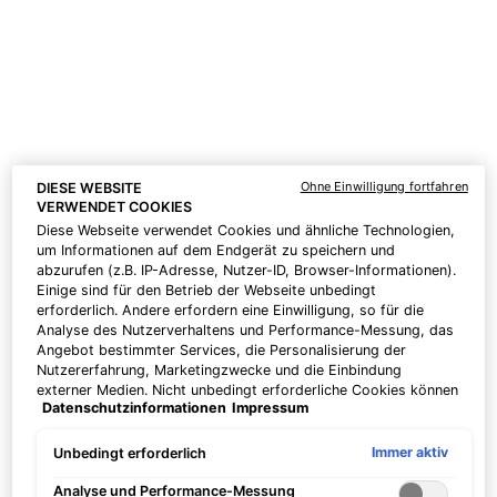
One size only
for Gentle Cleanser
One size only
for Simply Clean Rei
190 ml
195 ml
CHF 52,00
CHF 52,00
ZUM
ZUM
WARENKORB
WARENKORB
HINZUFÜGEN
GENTLE CLEANSER
HINZUFÜGEN
SIMPLY 
Ohne Einwilligung fortfahren
DIESE WEBSITE
Preis pro Einheit (CHF 26,00 /
Preis pro Einheit (CHF 26,00 /
VERWENDET COOKIES
100 ml)
100 ml)
Diese Webseite verwendet Cookies und ähnliche Technologien,
um Informationen auf dem Endgerät zu speichern und
abzurufen (z.B. IP-Adresse, Nutzer-ID, Browser-Informationen).
Einige sind für den Betrieb der Webseite unbedingt
erforderlich. Andere erfordern eine Einwilligung, so für die
Analyse des Nutzerverhaltens und Performance-Messung, das
Angebot bestimmter Services, die Personalisierung der
Nutzererfahrung, Marketingzwecke und die Einbindung
externer Medien. Nicht unbedingt erforderliche Cookies können
Datenschutzinformationen
Impressum
direkt akzeptiert ("Alle akzeptieren") oder abgelehnt ("Ohne
Einwilligung fortfahren") werden. Individuelle Anpassungen der
Einstellungen sind ebenfalls möglich und speicherbar ("Auswahl
Immer aktiv
Unbedingt erforderlich
speichern"). Die Auswahl kann jederzeit unter dem Link
"Cookie-Einstellungen" angepasst werden. Für weitere
Analyse und Performance-Messung