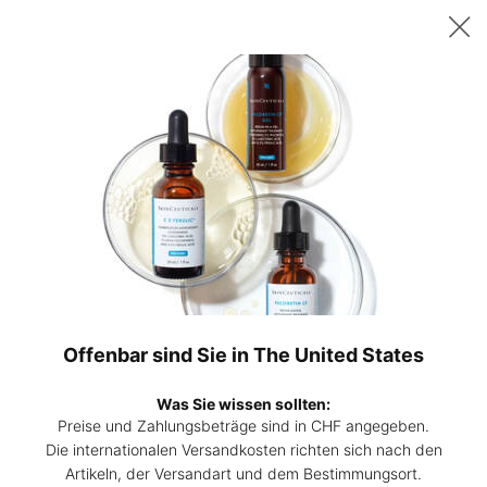
Sichern Sie sich ab 200 CHF Einkaufswert ein gratis 15ml P-TIOX
Serum – oder ab 230 CHF zwei 15ml Corrective Seren Ihrer Wahl. |
Code:
DEAL
0
Hautpflege-
Mein
0 Prod
Experten
Warenk
Hauptinhalt
finden
RETINOL GESICHTSCREMES
Die Retinol-Creme von SkinCeuticals ist in drei Konzentrationen
erhältlich und eignet sich damit für die meisten Hauttypen mit
sichtbaren Zeichen der Hautalterung.
Offenbar sind Sie in The United States
MEHR ÜBER RETINOL CREMES ERFAHREN
👁
Was Sie wissen sollten:
Preise und Zahlungsbeträge sind in CHF angegeben.
Die internationalen Versandkosten richten sich nach den
Artikeln, der Versandart und dem Bestimmungsort.