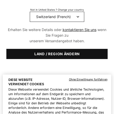
Filtern
Verfeinern
Filtermenü
Not in United States ? Change your country
Produkte Vergleichen
Erhalten Sie weitere Details oder
kontaktieren Sie uns
wenn
Sie Fragen zu
unserem Versandangebot haben.
LAND / REGION ÄNDERN
Retinol 0.3
Tripeptide-R Neck Repair
Ohne Einwilligung fortfahren
DIESE WEBSITE
VERWENDET COOKIES
Diese Webseite verwendet Cookies und ähnliche Technologien,
Retinol Creme für Anfänger
Retinol Creme für den Hals
um Informationen auf dem Endgerät zu speichern und
zur Milderung von Falten.
abzurufen (z.B. IP-Adresse, Nutzer-ID, Browser-Informationen).
Einige sind für den Betrieb der Webseite unbedingt
4.5
(335)
4.1
(251)
erforderlich. Andere erfordern eine Einwilligung, so für die
Analyse des Nutzerverhaltens und Performance-Messung, das