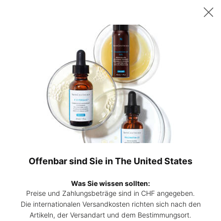
Sichern Sie sich ab 200 CHF Einkaufswert ein gratis 15ml P-TIOX
Serum – oder ab 230 CHF zwei 15ml Corrective Seren Ihrer Wahl. |
Code:
DEAL
0
Hautpflege-
Mein
0 Prod
Experten
Warenk
Hauptinhalt
finden
Zurück zu Anti-Aging Seren
NEU
P-TIOX
Ein fortschrittliches Peptid-Anti-Falten-Serum für das Gesicht
Offenbar sind Sie in The United States
4.5
(1859)
4.5
Was Sie wissen sollten:
Eine Bewertung schreiben
von
5
Preise und Zahlungsbeträge sind in CHF angegeben.
Sternen,
Die internationalen Versandkosten richten sich nach den
P-TIOX
durchschnittlicher
NEU
Artikeln, der Versandart und dem Bestimmungsort.
Bewertungswert.