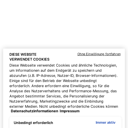
zwei 15ml Corrective Seren Ihrer Wahl für
Ihre individuelle Pflegeroutine. | Code: DEAL
PDP Product description section + Benefits
Die Vorteile von P-TIOX
Ohne Einwilligung fortfahren
DIESE WEBSITE
VERWENDET COOKIES
Diese Webseite verwendet Cookies und ähnliche Technologien,
um Informationen auf dem Endgerät zu speichern und
abzurufen (z.B. IP-Adresse, Nutzer-ID, Browser-Informationen).
Einige sind für den Betrieb der Webseite unbedingt
erforderlich. Andere erfordern eine Einwilligung, so für die
Analyse des Nutzerverhaltens und Performance-Messung, das
Angebot bestimmter Services, die Personalisierung der
Mildert sichtbar 9 Arten
Verbessert sichtbar die
Nutzererfahrung, Marketingzwecke und die Einbindung
von Linien und Falten um
Hauttextur und
externer Medien. Nicht unbedingt erforderliche Cookies können
bis zu -20,6 %
Ausstrahlung in nur
Datenschutzinformationen
Impressum
direkt akzeptiert ("Alle akzeptieren") oder abgelehnt ("Ohne
einer Woche
Einwilligung fortfahren") werden. Individuelle Anpassungen der
Einstellungen sind ebenfalls möglich und speicherbar ("Auswahl
Immer aktiv
Unbedingt erforderlich
speichern"). Die Auswahl kann jederzeit unter dem Link