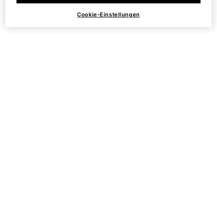
am dringendsten benötigt wird. Eine gut hydratisierte Haut
Cookie-Einstellungen
sorgt für die Milderung von Falten, feinen Linien, Akne und
beruhigt empfindliche Haut.
Die Vorteile von
Hyaluronsäure für die Haut
ERHÖHT DIE
VERBESSERT DIE GESAMTE
HAUTFEUCHTIGKEIT
HAUTSTRUKTUR
FÖRDERT DIE
ZELLERNEUERUNG