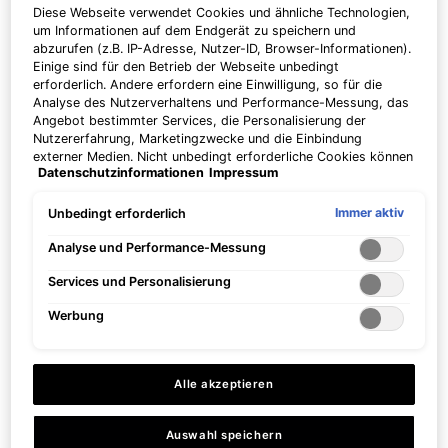
Diese Webseite verwendet Cookies und ähnliche Technologien,
um Informationen auf dem Endgerät zu speichern und
abzurufen (z.B. IP-Adresse, Nutzer-ID, Browser-Informationen).
Einige sind für den Betrieb der Webseite unbedingt
erforderlich. Andere erfordern eine Einwilligung, so für die
Analyse des Nutzerverhaltens und Performance-Messung, das
Angebot bestimmter Services, die Personalisierung der
Nutzererfahrung, Marketingzwecke und die Einbindung
externer Medien. Nicht unbedingt erforderliche Cookies können
Was ist Hyaluronsäure?
Datenschutzinformationen
Impressum
direkt akzeptiert ("Alle akzeptieren") oder abgelehnt ("Ohne
Einwilligung fortfahren") werden. Individuelle Anpassungen der
Einstellungen sind ebenfalls möglich und speicherbar ("Auswahl
Immer aktiv
Unbedingt erforderlich
Hyaluronsäure ist eine natürliche Substanz, die vom Körper
speichern"). Die Auswahl kann jederzeit unter dem Link
produziert wird und hervorragend Feuchtigkeit speichert. Sie
"Cookie-Einstellungen" angepasst werden. Für weitere
Analyse und Performance-Messung
kommt im gesamten Körper vor und hilft, Gelenke zu schmieren,
Informationen s. unsere Datenschutzinformationen.
die Haut flexibel zu halten, Falten und feine Linien zu mildern
Services und Personalisierung
sowie Wunden zu heilen, indem sie nährstoffreiche Feuchtigkeit
Werbung
in das betroffene Gebiet zieht. Hyaluronsäure für die Haut hilft,
die Feuchtigkeit wiederherzustellen, die durch den natürlichen
Rückgang des Hyaluronsäure-Gehalts im Alterungsprozess und
Alle akzeptieren
durch andere Umweltfaktoren verloren gegangen ist. Sie zieht
Wasser aus der Umgebungsluft und den tiefen Hautschichten,
Auswahl speichern
um die oberen Hautschichten zu befeuchten, wo Feuchtigkeit