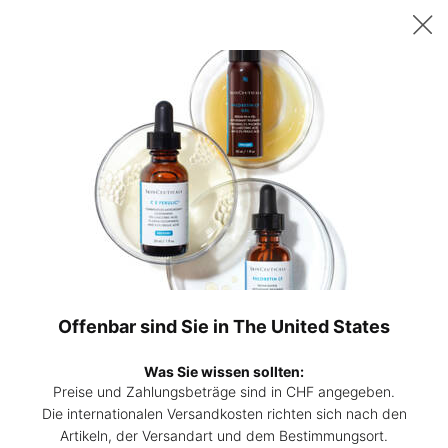
Sichern Sie sich ab 200 CHF Einkaufswert ein gratis 15ml P-TIOX
Serum – oder ab 230 CHF zwei 15ml Corrective Seren Ihrer Wahl. |
Code:
DEAL
0
Hautpflege-
Mein
0 Prod
Experten
Warenk
Hauptinhalt
finden
Zurück zu Ingredient Glossary
Offenbar sind Sie in The United States
Hyaluronsäure
Was Sie wissen sollten:
Preise und Zahlungsbeträge sind in CHF angegeben.
Die internationalen Versandkosten richten sich nach den
Hyaluronsäure, der natürliche Feuchtigkeitsspender des
Artikeln, der Versandart und dem Bestimmungsort.
Körpers, ist ein wirksamer Inhaltsstoff mit einer Vielzahl