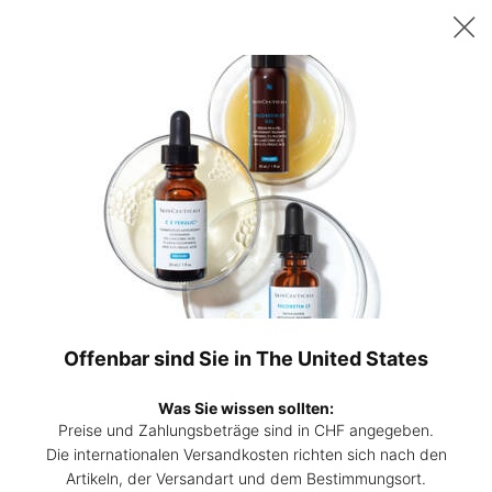
Sichern Sie sich ab 200 CHF Einkaufswert ein gratis 15ml P-TIOX
Serum – oder ab 230 CHF zwei 15ml Corrective Seren Ihrer Wahl. |
Code:
DEAL
0
Hautpflege-
Mein
0 Prod
Experten
Warenk
Hauptinhalt
finden
Hautpflege Inhaltsstoffglossar
A
AIRLICIUM
B
Dieser synthetisch hergestellte
Offenbar sind Sie in The United States
C
Inhaltsstoff kann das bis zu 15-fache
seines Gewichts an Fett und Öl
Was Sie wissen sollten:
D
absorbieren und so zum Mattieren des
Preise und Zahlungsbeträge sind in CHF angegeben.
Teints beitragen.
Die internationalen Versandkosten richten sich nach den
E
Artikeln, der Versandart und dem Bestimmungsort.