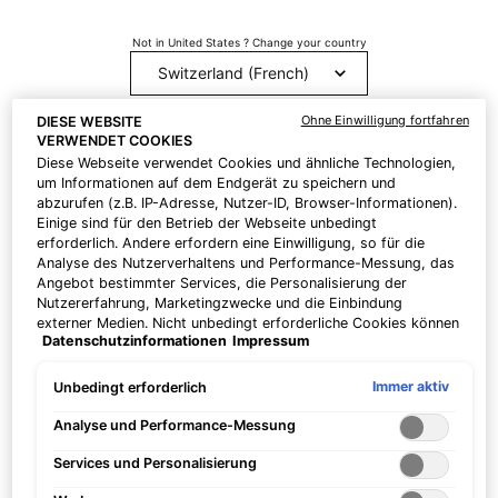
F
ALGENEXTRAKTE
Not in United States ? Change your country
Der Begriff Algen bezieht sich auf eine
G
einfache Gruppe von
H
Wasserorganismen, die fähig sind,
Ohne Einwilligung fortfahren
DIESE WEBSITE
Photosynthese zu betreiben. In der
Erhalten Sie weitere Details oder
kontaktieren Sie uns
wenn
VERWENDET COOKIES
I
Hautpflege haben sich einige
Sie Fragen zu
Diese Webseite verwendet Cookies und ähnliche Technologien,
Algenextrakte als weichpflegende und
unserem Versandangebot haben.
um Informationen auf dem Endgerät zu speichern und
J
beruhigende Mittel erwiesen, die eine
abzurufen (z.B. IP-Adresse, Nutzer-ID, Browser-Informationen).
Vielzahl von Nährstoffen an die Haut
Einige sind für den Betrieb der Webseite unbedingt
K
LAND / REGION ÄNDERN
erforderlich. Andere erfordern eine Einwilligung, so für die
abgeben können.
Analyse des Nutzerverhaltens und Performance-Messung, das
L
Enthalten in: Daily Moisture.
Angebot bestimmter Services, die Personalisierung der
Nutzererfahrung, Marketingzwecke und die Einbindung
M
externer Medien. Nicht unbedingt erforderliche Cookies können
ARTEMIA SALINA
Datenschutzinformationen
Impressum
direkt akzeptiert ("Alle akzeptieren") oder abgelehnt ("Ohne
N
Einwilligung fortfahren") werden. Individuelle Anpassungen der
Dieser Planktonextrakt trägt dazu bei,
Einstellungen sind ebenfalls möglich und speicherbar ("Auswahl
Immer aktiv
Unbedingt erforderlich
die natürliche Abwehr und
O
speichern"). Die Auswahl kann jederzeit unter dem Link
Widerstandsfähigkeit der Haut gegen
"Cookie-Einstellungen" angepasst werden. Für weitere
Analyse und Performance-Messung
UV- und hitzeinduzierten Stress zu
Informationen s. unsere Datenschutzinformationen.
P
Services und Personalisierung
erhöhen.
Q