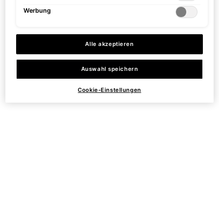
Werbung
Alle akzeptieren
Befreit verstopfte Poren
Mildert sichtbare Anzeichen
Auswahl speichern
der Hautalterung
Cookie-Einstellungen
Ideal für zu Akne neigende
TSA-zugelassen
Haut, fettige Haut, Mischhaut
und reife Hauttypen
PDP Product Details Section