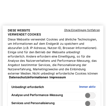
Ihre individuelle Pflegeroutine. | Code: DEAL
PDP Product Benefits Section
Ohne Einwilligung fortfahren
DIESE WEBSITE
Die Vorteile von Blemish + Age
VERWENDET COOKIES
Diese Webseite verwendet Cookies und ähnliche Technologien,
Defense
um Informationen auf dem Endgerät zu speichern und
abzurufen (z.B. IP-Adresse, Nutzer-ID, Browser-Informationen).
Einige sind für den Betrieb der Webseite unbedingt
erforderlich. Andere erfordern eine Einwilligung, so für die
Analyse des Nutzerverhaltens und Performance-Messung, das
Angebot bestimmter Services, die Personalisierung der
Nutzererfahrung, Marketingzwecke und die Einbindung
externer Medien. Nicht unbedingt erforderliche Cookies können
Datenschutzinformationen
Impressum
direkt akzeptiert ("Alle akzeptieren") oder abgelehnt ("Ohne
Einwilligung fortfahren") werden. Individuelle Anpassungen der
Mildert die übermässige
Verbessert das
Einstellungen sind ebenfalls möglich und speicherbar ("Auswahl
Immer aktiv
Unbedingt erforderlich
speichern"). Die Auswahl kann jederzeit unter dem Link
Talgproduktion
Erscheinungsbild von
"Cookie-Einstellungen" angepasst werden. Für weitere
Analyse und Performance-Messung
Hautflecken, Unreinheiten und
Informationen s. unsere Datenschutzinformationen.
ungleichmässigem Hautton
Services und Personalisierung