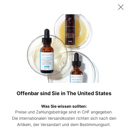
Sichern Sie sich ab 200 CHF Einkaufswert ein gratis 15ml P-TIOX
Serum – oder ab 230 CHF zwei 15ml Corrective Seren Ihrer Wahl. |
Code:
DEAL
0
Hautpflege-
Mein
0 Prod
Experten
Warenk
Hauptinhalt
finden
Zurück zu SEREN
BESTSELLER
Blemish + Age Defense
Akne Serum mit Salicylsäure
Offenbar sind Sie in The United States
4.5
(1031)
4.5
Was Sie wissen sollten:
Eine Bewertung schreiben
von
5
Preise und Zahlungsbeträge sind in CHF angegeben.
Sternen,
Die internationalen Versandkosten richten sich nach den
Blemis
durchschnittlicher
BESTSELLER
Artikeln, der Versandart und dem Bestimmungsort.
Bewertungswert.