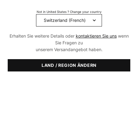
Filtern
Verfeinern
Filtermenü
Not in United States ? Change your country
Produkte Vergleichen
Erhalten Sie weitere Details oder
kontaktieren Sie uns
wenn
BESTSELLER
NEU
Sie Fragen zu
unserem Versandangebot haben.
LAND / REGION ÄNDERN
A.G.E. Interrupter
A.G.E. Advanced Eye
Advanced
Anti-Falten-Creme
Augencreme gegen dunkle
Augenringe und Falten
4.0
(1282)
4.3
(1425)