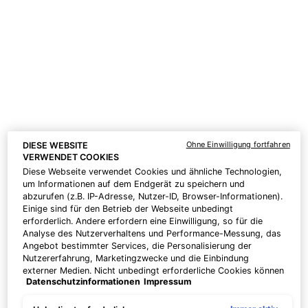
One size only
for A.G.E. Interrupter Advanced
One size only
for A.G.E. Advanced
48 ml
15 ml
CHF 210,00
CHF 120,00
ZUM
ZUM
WARENKORB
WARENKORB
HINZUFÜGEN
A.G.E. INTERRUPTER ADVANCED
HINZUFÜGEN
A.G.E. 
Preis pro Einheit (CHF 437,50 /
Preis pro Einheit (CHF 800,00 /
100 ml)
100 ml)
Ohne Einwilligung fortfahren
DIESE WEBSITE
VERWENDET COOKIES
Diese Webseite verwendet Cookies und ähnliche Technologien,
um Informationen auf dem Endgerät zu speichern und
BESTSELLER
abzurufen (z.B. IP-Adresse, Nutzer-ID, Browser-Informationen).
Einige sind für den Betrieb der Webseite unbedingt
erforderlich. Andere erfordern eine Einwilligung, so für die
Analyse des Nutzerverhaltens und Performance-Messung, das
Angebot bestimmter Services, die Personalisierung der
Nutzererfahrung, Marketingzwecke und die Einbindung
externer Medien. Nicht unbedingt erforderliche Cookies können
Datenschutzinformationen
Impressum
direkt akzeptiert ("Alle akzeptieren") oder abgelehnt ("Ohne
Einwilligung fortfahren") werden. Individuelle Anpassungen der
Einstellungen sind ebenfalls möglich und speicherbar ("Auswahl