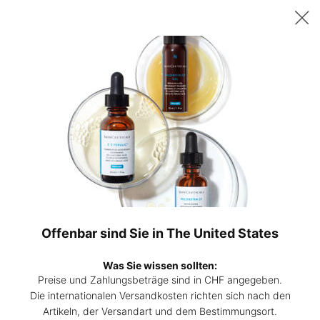
Sichern Sie sich ab 200 CHF Einkaufswert ein gratis 15ml P-TIOX
Serum – oder ab 230 CHF zwei 15ml Corrective Seren Ihrer Wahl. |
Code:
DEAL
0
Hautpflege-
Mein
0 Prod
Experten
Warenk
Hauptinhalt
finden
ANTI-AGING CREMES
Die Anti-Aging Cremes von SkinCeuticals wirken Anzeichen von
Hautalterung wie feinen Linien, Falten, Festigkeitsverlust und
Hyperpigmentierung entgegen und verbessern das Aussehen
Offenbar sind Sie in The United States
der Haut.
Was Sie wissen sollten:
MEHR ÜBER ANTI-AGING-CREMES ERFAHREN
👁
Preise und Zahlungsbeträge sind in CHF angegeben.
Die internationalen Versandkosten richten sich nach den
Artikeln, der Versandart und dem Bestimmungsort.