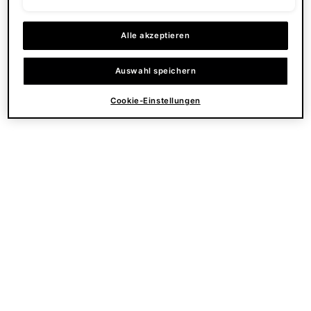
Alle akzeptieren
Auswahl speichern
Cookie-Einstellungen
Phyto Corrective Masque
Retinol 0.3
Beruhigende Gesichtsmaske
Retinol Creme für Anfänger
bei einem unebenem
Hautton.
4.4
(164)
4.5
(335)
One size only
for Phyto Corrective Masque
One size only
for Retinol 0.3
60 ml
30 ml
CHF 92,00
CHF 115,00
ZUM
ZUM
WARENKORB
WARENKORB