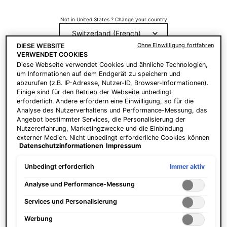
Clarifying Clay Mask
Hydrating B5 Mask
Not in United States ? Change your country
Klärende Maske, um
Hydratisierende
verstopfte Poren zu reinigen
Gesichtsmaske mit
Ohne Einwilligung fortfahren
DIESE WEBSITE
und überschüssigen Talg zu
Hyaluronsäure und Vitamin
VERWENDET COOKIES
Erhalten Sie weitere Details oder
entfernen.
kontaktieren Sie uns
B5.
wenn
4.7
(251)
4.3
(268)
Diese Webseite verwendet Cookies und ähnliche Technologien,
Sie Fragen zu
um Informationen auf dem Endgerät zu speichern und
unserem Versandangebot haben.
abzurufen (z.B. IP-Adresse, Nutzer-ID, Browser-Informationen).
One size only
for Clarifying Clay Mask
One size only
for Hydrating B5 Ma
Einige sind für den Betrieb der Webseite unbedingt
60 ml
75 ml
erforderlich. Andere erfordern eine Einwilligung, so für die
LAND / REGION ÄNDERN
Analyse des Nutzerverhaltens und Performance-Messung, das
CHF 92,00
CHF 94,00
Angebot bestimmter Services, die Personalisierung der
Nutzererfahrung, Marketingzwecke und die Einbindung
ZUM
ZUM
externer Medien. Nicht unbedingt erforderliche Cookies können
WARENKORB
WARENKORB
Datenschutzinformationen
Impressum
direkt akzeptiert ("Alle akzeptieren") oder abgelehnt ("Ohne
HINZUFÜGEN
CLARIFYING CLAY MASK
HINZUFÜGEN
HYDRAT
Einwilligung fortfahren") werden. Individuelle Anpassungen der
Einstellungen sind ebenfalls möglich und speicherbar ("Auswahl
Immer aktiv
Unbedingt erforderlich
Preis pro Einheit (CHF 153,33 /
Preis pro Einheit (CHF 125,33 /
speichern"). Die Auswahl kann jederzeit unter dem Link
100 ml)
100 ml)
"Cookie-Einstellungen" angepasst werden. Für weitere
Analyse und Performance-Messung
Informationen s. unsere Datenschutzinformationen.
Services und Personalisierung
Werbung