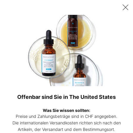
Sichern Sie sich ab 200 CHF Einkaufswert ein gratis 15ml P-TIOX
Serum – oder ab 230 CHF zwei 15ml Corrective Seren Ihrer Wahl. |
Code:
DEAL
0
Hautpflege-
Mein
0 Prod
Experten
Warenk
Hauptinhalt
Filtern
finden
Verfeinern
Filtermenü
Produkte Vergleichen
Offenbar sind Sie in The United States
Was Sie wissen sollten:
Preise und Zahlungsbeträge sind in CHF angegeben.
Die internationalen Versandkosten richten sich nach den
Artikeln, der Versandart und dem Bestimmungsort.