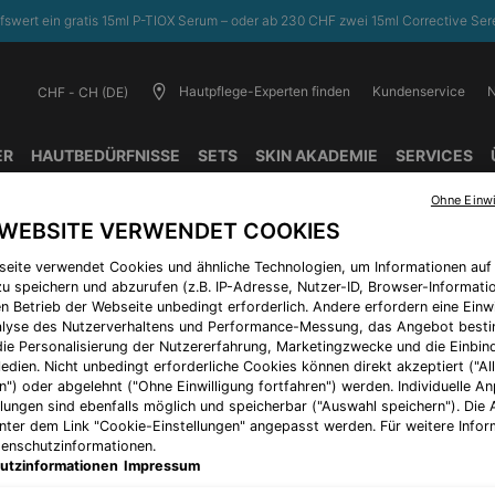
fswert ein gratis 15ml P-TIOX Serum – oder ab 230 CHF zwei 15ml Corrective Sere
Hautpflege-Experten finden
Kundenservice
N
CHF - CH (DE)
ER
HAUTBEDÜRFNISSE​
SETS
SKIN AKADEMIE
SERVICES
Ohne Einwi
 WEBSITE VERWENDET COOKIES
3 Luxusproben zu
14 Tage Rüc
jeder Bestellung
seite verwendet Cookies und ähnliche Technologien, um Informationen au
u speichern und abzurufen (z.B. IP-Adresse, Nutzer-ID, Browser-Informatio
en Betrieb der Webseite unbedingt erforderlich. Andere erfordern eine Einwi
nalyse des Nutzerverhaltens und Performance-Messung, das Angebot best
die Personalisierung der Nutzererfahrung, Marketingzwecke und die Einbi
E
HAUTTYP
HAUTBEDÜRFNIS
edien. Nicht unbedingt erforderliche Cookies können direkt akzeptiert ("Al
Trockene Haut
Fältchen und Falten
n") oder abgelehnt ("Ohne Einwilligung fortfahren") werden. Individuelle 
(*
llungen sind ebenfalls möglich und speicherbar ("Auswahl speichern"). Die
Normale Haut
Hautverfärbungen
unter dem Link "Cookie-Einstellungen" angepasst werden. Für weitere Infor
Mischhaut
Aknebehandlung
tenschutzinformationen.
utzinformationen
Impressum
Fettige Haut
Feuchtigkeitsarme Haut