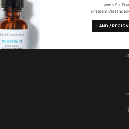
wenn Sie Fra
F
unserem Versandan
Si
O
LAND / REGIO
(
F
(
W
P
S
H
C
D
L
s
F