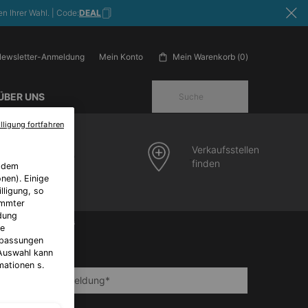
n Ihrer Wahl. | Code:
DEAL
ewsletter-Anmeldung
Mein Warenkorb
0
Mein Konto
0 Produkt im Warenkorb
ÜBER UNS
Suche
lligung fortfahren
Verkaufsstellen
kversand
finden
f dem
nen). Einige
lligung, so
immter
ndung
MAIL-ANMELDUNG
le
Anpassungen
)
Pflichtfelder
 Auswahl kann
mationen s.
Newsletter-Anmeldung
*