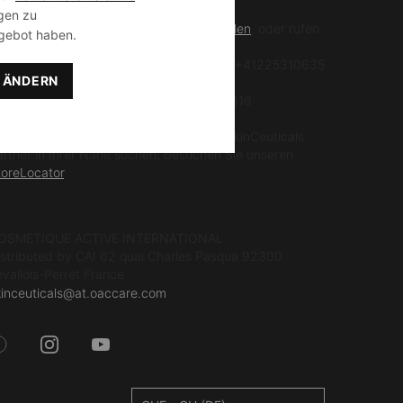
gen zu
üllen Sie einfach das Formular
hier ausfüllen
, oder rufen
gebot haben.
e uns an:
nlinebestellung oder technische Fragen: +41225310635
N ÄNDERN
Montag – Freitag 9:00 – 17:00Uhr)
ragen zu unseren Produkten: +41581051316
9:00-12:00 Uhr & 14:00-17:00 Uhr)
enn Sie einen Hautpflegeexperten und SkinCeuticals
artner in Ihrer Nähe suchen, besuchen Sie unseren
toreLocator
.
ERSTELLERINFORMATIONEN
OSMETIQUE ACTIVE INTERNATIONAL
istributed by CAI 62 quai Charles Pasqua 92300
evallois-Perret France
kinceuticals@at.oaccare.com
OLGEN SIE UNS