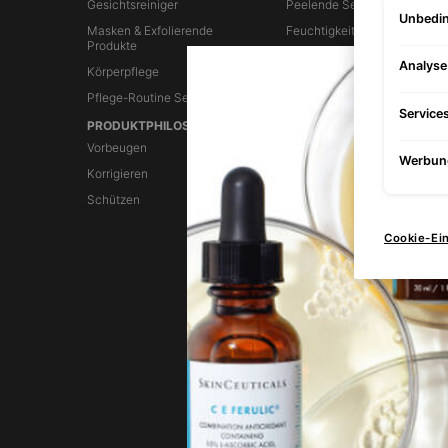
Gesichtsreiniger
Peelende Seren
Unbedin
Masken & Exfolierende
Feuchtigkeitsspendende Ser
Produkte
Analys
Körperpflege
Pflege-Routine Sets
Service
PRODUKTPHILOSOPHIE
ÜBER SKINCEUTICALS
Vorbeugen
Über Uns
Werbun
Korrigieren
Unsere Geschichte
Schützen
Unser Gründer Dr. Sheldon
Pinnell
Cookie-Ei
Unsere Wissenschaft
Cosmeceuticals
Autorisierte Händler
Black Friday