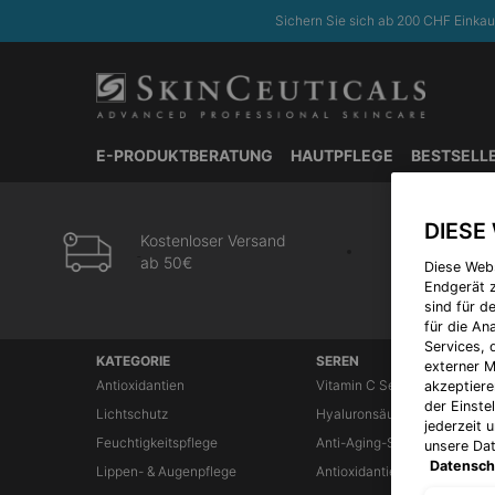
Sichern Sie sich ab 200 CHF Einkau
E-PRODUKTBERATUNG
HAUTPFLEGE
BESTSELL
Hauptinhalt
DIESE
Kostenloser Versand
ab 50€
Diese Web
Endgerät z
sind für d
für die A
Services, 
Fußzeilennavigation
KATEGORIE
SEREN
externer M
Antioxidantien
Vitamin C Seren
akzeptiere
der Einste
Lichtschutz
Hyaluronsäure Seren
jederzeit 
Feuchtigkeitspflege
Anti-Aging-Seren
unsere Da
Datensch
Lippen- & Augenpflege
Antioxidantien