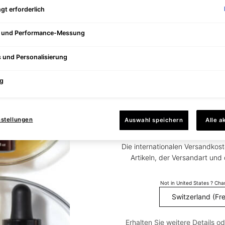
Rötungen
gt erforderlich
en
Augenringe und Tränensäcke
Empfindliche Haut
e und Performance-Messung
s und Personalisierung
KONTAKT & SERVICE
Offenbar si
Professionelle Behandlungen
g
Hautpflege-Experten finden
The Unite
Kontaktieren Sie Uns
Mein Konto
nstellungen
Auswahl speichern
Alle a
Was Sie wissen
Barrierefreiheit
Preise und Zahlungsbeträge 
Die internationalen Versandkost
Artikeln, der Versandart un
Di
Da
Not in United States ? Ch
Erhalten Sie weitere Details o
K