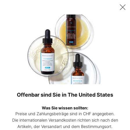
Sichern Sie sich ab 200 CHF Einkaufswert ein gratis 15ml P-TIOX
Serum – oder ab 230 CHF zwei 15ml Corrective Seren Ihrer Wahl. |
Code:
DEAL
0
Hautpflege-
Mein
0 Prod
Experten
Warenk
Hauptinhalt
finden
Zurück zu Anti-aging cremes
BESTSELLER
A.G.E. Interrupter Advanced
Anti-Falten-Creme
Offenbar sind Sie in The United States
4.0
(1282)
4.0
Was Sie wissen sollten:
Eine Bewertung schreiben
von
5
Preise und Zahlungsbeträge sind in CHF angegeben.
Sternen,
Die internationalen Versandkosten richten sich nach den
A.G.E.
durchschnittlicher
BESTSELLER
Artikeln, der Versandart und dem Bestimmungsort.
Bewertungswert.