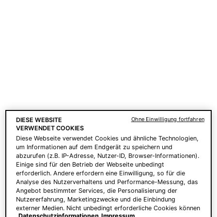
geschenkt. Ab 230 CHF schenken wir Ihnen
zwei 15ml Corrective Seren Ihrer Wahl für
Ihre individuelle Pflegeroutine. | Code: DEAL
PDP Product Benefits Section
Die Vorteile von A.G.E. Interrupter
Advanced
Ohne Einwilligung fortfahren
DIESE WEBSITE
VERWENDET COOKIES
Diese Webseite verwendet Cookies und ähnliche Technologien,
um Informationen auf dem Endgerät zu speichern und
abzurufen (z.B. IP-Adresse, Nutzer-ID, Browser-Informationen).
Einige sind für den Betrieb der Webseite unbedingt
erforderlich. Andere erfordern eine Einwilligung, so für die
Analyse des Nutzerverhaltens und Performance-Messung, das
Angebot bestimmter Services, die Personalisierung der
Wirkt dem mehrphasigen
Mildert alle Arten sichtbarer
Nutzererfahrung, Marketingzwecke und die Einbindung
Glykationsprozess entgegen,
Falten, einschliesslich feiner
externer Medien. Nicht unbedingt erforderliche Cookies können
der bekanntermassen zu
Linien, tiefer Falten und lokal-
Datenschutzinformationen
Impressum
direkt akzeptiert ("Alle akzeptieren") oder abgelehnt ("Ohne