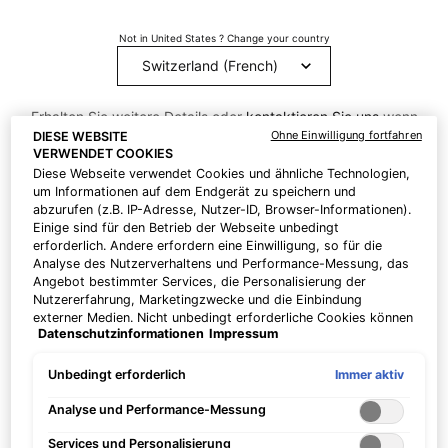
Cosmeceuticals sind kosmetische Produkte mit biologisch
aktiven Inhaltsstoffen, die den Anspruch erheben, die
Not in United States ? Change your country
Wirksamkeit der Hautpflege zu verbessern.
Die Formulierungen von SkinCeuticals wurden entwickelt, um die
Gesundheit der Haut zu verbessern und Schäden zu reparieren,
Erhalten Sie weitere Details oder
kontaktieren Sie uns
wenn
die bestimmte Hautprobleme und sichtbare Zeichen der
Ohne Einwilligung fortfahren
DIESE WEBSITE
Sie Fragen zu
VERWENDET COOKIES
Hautalterung wie feine Linien, Falten und Hautschlaffheit sowie
unserem Versandangebot haben.
Diese Webseite verwendet Cookies und ähnliche Technologien,
Hyperpigmentierung verursachen. Diese Produkte bieten eine
um Informationen auf dem Endgerät zu speichern und
Brücke zwischen verschreibungspflichtigen Produkten und
abzurufen (z.B. IP-Adresse, Nutzer-ID, Browser-Informationen).
LAND / REGION ÄNDERN
rezeptfreien Kosmetika - und sie werden durch medizinisch
Einige sind für den Betrieb der Webseite unbedingt
anerkannte Wissenschaft unterstützt, die ihre Wirksamkeit
erforderlich. Andere erfordern eine Einwilligung, so für die
Analyse des Nutzerverhaltens und Performance-Messung, das
belegt.
Angebot bestimmter Services, die Personalisierung der
Nutzererfahrung, Marketingzwecke und die Einbindung
Mehr Erfahren
externer Medien. Nicht unbedingt erforderliche Cookies können
Datenschutzinformationen
Impressum
direkt akzeptiert ("Alle akzeptieren") oder abgelehnt ("Ohne
Einwilligung fortfahren") werden. Individuelle Anpassungen der
DER SKINCEUTICALS UNTERSCHIED
Einstellungen sind ebenfalls möglich und speicherbar ("Auswahl
Immer aktiv
Unbedingt erforderlich
speichern"). Die Auswahl kann jederzeit unter dem Link
Bei SkinCeuticals konzentrieren wir uns auf die Wirksamkeit.
"Cookie-Einstellungen" angepasst werden. Für weitere
Analyse und Performance-Messung
Unsere Formulierungen basieren auf einer optimierten
Informationen s. unsere Datenschutzinformationen.
Konzentration von Wirkstoffen, die sorgfältig in funktionelle
Services und Personalisierung