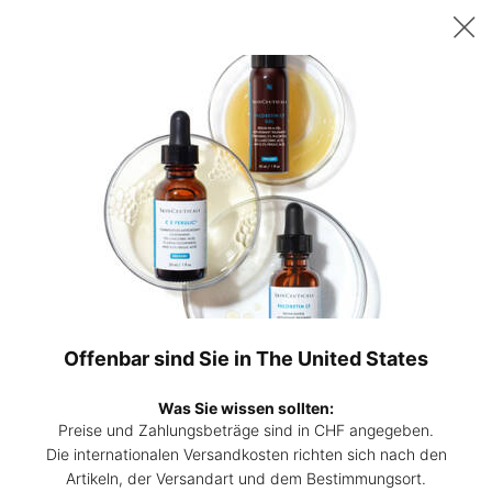
Sichern Sie sich ab 200 CHF Einkaufswert ein gratis 15ml P-TIOX
Serum – oder ab 230 CHF zwei 15ml Corrective Seren Ihrer Wahl. |
Code:
DEAL
0
Hautpflege-
Mein
0 Prod
Experten
Warenk
Hauptinhalt
finden
COSMECEUTICALS:
WISSENSCHAFTLICH BELEGTE HAUTPFLEGE
SkinCeuticals leistete Pionierarbeit bei der Einführung von
Cosmeceuticals. Unser Ruf basiert auf einer Reihe von
Offenbar sind Sie in The United States
Patenten, veröffentlichten klinischen Studien und Produkten,
die als erste auf den Markt kamen.
Was Sie wissen sollten:
Preise und Zahlungsbeträge sind in CHF angegeben.
Die internationalen Versandkosten richten sich nach den
WAS IST EIN COSMECEUTICAL?
Artikeln, der Versandart und dem Bestimmungsort.