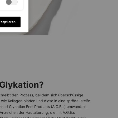
kzeptieren
 Glykation?
hreibt den Prozess, bei dem sich überschüssige
 wie Kollagen binden und diese in eine spröde, steife
ced Glycation End-Products (A.G.E.s) umwandeln.
Anzeichen der Hautalterung, die mit A.G.E.s