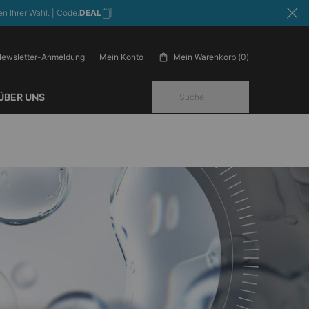
n Ihrer Wahl. | Code:
DEAL
ewsletter-Anmeldung
Mein Warenkorb
0
Mein Konto
0 Produkt im Warenkorb
ÜBER UNS
Suche