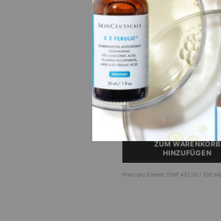
A.G.E. Interrupter Advanced
Anti-Falten-Creme
4.0
(1282)
One size only
for A.G.E. Interrupte
48 ml
CHF 210,00
ZUM WARENKORB
HINZUFÜGEN
A.
Preis pro Einheit (CHF 437,50 / 100 ml