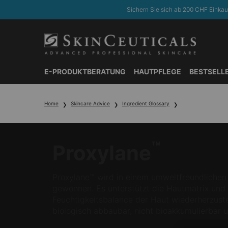
Sichern Sie sich ab 200 CHF Einkau
E-PRODUKTBERATUNG
HAUTPFLEGE
BESTSELL
Hauptinhalt
Home
Skincare Advice
Ingredient Glossary
™
Proxylane
Proxylane™ wird in einem umweltfreundlichen
gewonnen. Es unterstützt die Hautmatrix und h
Feuchtigkeitsbalance der Haut wiederherzustel
biologisch abbaubar, nicht bioakkumulierbar 