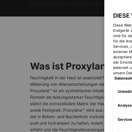
HÄUFIG GESTELLTE FRAGEN ZU PROXYLANE™ >
DIESE
Diese Web
Endgerät z
sind für d
für die A
Services, 
externer M
akzeptiere
der Einste
Was ist Proxylane™?
jederzeit 
unsere Da
Feuchtigkeit in der Haut ist essenziell für eine optim
Datensch
Milderung von Alterserscheinungen wie Falten und fei
Proxylane™ ist ein synthetischer Inhaltsstoff, der in e
Unbedin
Formeln als leistungsstarker Feuchtigkeitsspender ent
stärkt die extrazelluläre Matrix der Haut und verbesser
Analys
sowie Festigkeit. Proxylane™ wird aus dem Zucker Xyl
der in Birken- und Buchenholz vorkommt. Es trägt da
Service
prall und hydratisiert zu halten, indem es Falten milder
erhöht und die Feuchtigkeitsversorgung verbessert.