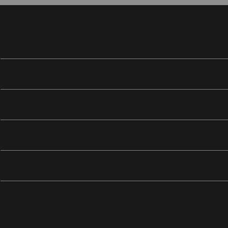
Was ist Proxylane™?
Welche Wirkung hat Proxylane™ auf die Haut?
Ist Proxylane™ gut für die Haut?
Ist Proxylane™ ein natürlicher Inhaltsstoff?