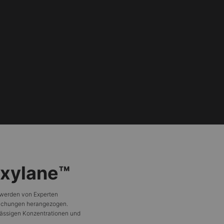
oxylane™
r werden von Experten
suchungen herangezogen.
ässigen Konzentrationen und