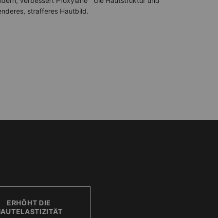
ldern, verbessert Proxylane™ die Hautstruktur und
lenderes, strafferes Hautbild.
ERHÖHT DIE
AUTELASTIZITÄT