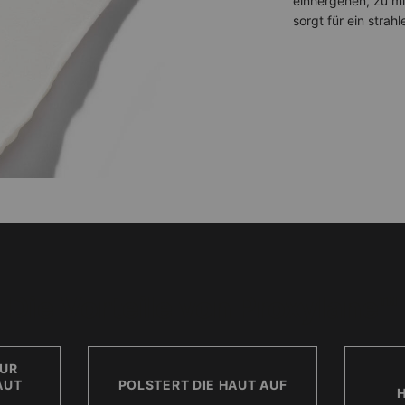
einhergehen, zu mi
sorgt für ein strah
Die Vorteile von Proxylane™
UR
AUT
POLSTERT DIE HAUT AUF
H