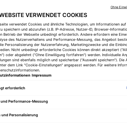
Ohne Einwi
 WEBSITE VERWENDET COOKIES
seite verwendet Cookies und ähnliche Technologien, um Informationen au
u speichern und abzurufen (z.B. IP-Adresse, Nutzer-ID, Browser-Informatio
en Betrieb der Webseite unbedingt erforderlich. Andere erfordern eine Einwi
nalyse des Nutzerverhaltens und Performance-Messung, das Angebot best
die Personalisierung der Nutzererfahrung, Marketingzwecke und die Einbi
edien. Nicht unbedingt erforderliche Cookies können direkt akzeptiert ("Al
n") oder abgelehnt ("Ohne Einwilligung fortfahren") werden. Individuelle 
llungen sind ebenfalls möglich und speicherbar ("Auswahl speichern"). Die
unter dem Link "Cookie-Einstellungen" angepasst werden. Für weitere Infor
tenschutzinformationen.
ale Heilung und die
utzinformationen
Impressum
nen Linien.
inigen unserer
gt erforderlich
halten ist. Er
t ihre Elastizität
e und Performance-Messung
ose synthetisiert,
zu bei, die Haut
s und Personalisierung
t, die Elastizität