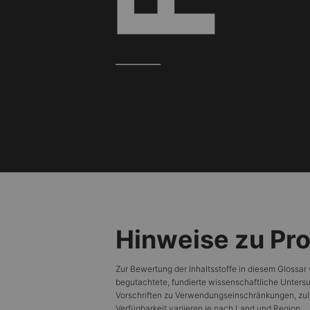
Antworten auf Ihre häufig gestellten
Fragen zu Proxylane™.
Hinweise zu Pr
Zur Bewertung der Inhaltsstoffe in diesem Glossa
begutachtete, fundierte wissenschaftliche Unter
Vorschriften zu Verwendungseinschränkungen, zul
Verfügbarkeit variieren je nach Land und Region.