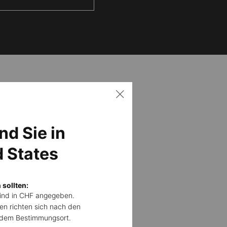
LER
nd Sie in
d States
 sollten:
sind in CHF angegeben.
en richten sich nach den
d dem Bestimmungsort.