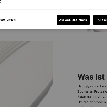
g
nstellungen
Auswahl speichern
Alle a
Was ist
Hautglykation besc
Zucker an Proteine
Faser names Advan
Um die sichtbaren 