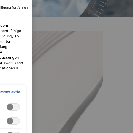
lligung fortfahren
f dem
nen). Einige
lligung, so
immter
ndung
le
Anpassungen
 Auswahl kann
mationen s.
Immer aktiv