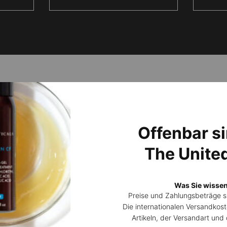
Produkte mit Proxylane™
NEU
BESTSEL
Offenbar si
The Unite
Was Sie wissen
Preise und Zahlungsbeträge 
Die internationalen Versandkost
Artikeln, der Versandart un