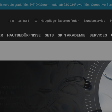
fswert ein gratis 15ml P-TIOX Serum – oder ab 230 CHF zwei 15ml Corrective Sere
Hautpflege-Experten finden
Kundenservice
N
CHF - CH (DE)
ER
HAUTBEDÜRFNISSE​
SETS
SKIN AKADEMIE
SERVICES
 Verfahren aus Buchenholz
ilft, die
len. Proxylane™ ist leicht
und umweltverträglich.