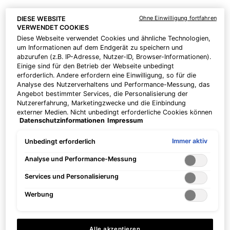
Ohne Einwilligung fortfahren
Mizani
25 Miracle Milk Leave-In Conditioner 8.5 oz
, $20.00
DIESE WEBSITE
VERWENDET COOKIES
MSRP (Now, $14.00!)
Diese Webseite verwendet Cookies und ähnliche Technologien,
um Informationen auf dem Endgerät zu speichern und
abzurufen (z.B. IP-Adresse, Nutzer-ID, Browser-Informationen).
Einige sind für den Betrieb der Webseite unbedingt
erforderlich. Andere erfordern eine Einwilligung, so für die
Analyse des Nutzerverhaltens und Performance-Messung, das
Angebot bestimmter Services, die Personalisierung der
Nutzererfahrung, Marketingzwecke und die Einbindung
externer Medien. Nicht unbedingt erforderliche Cookies können
Datenschutzinformationen
Impressum
direkt akzeptiert ("Alle akzeptieren") oder abgelehnt ("Ohne
Einwilligung fortfahren") werden. Individuelle Anpassungen der
Einstellungen sind ebenfalls möglich und speicherbar ("Auswahl
Immer aktiv
Unbedingt erforderlich
speichern"). Die Auswahl kann jederzeit unter dem Link
"Cookie-Einstellungen" angepasst werden. Für weitere
Analyse und Performance-Messung
Informationen s. unsere Datenschutzinformationen.
Services und Personalisierung
Werbung
Alle akzeptieren