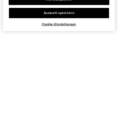
Auswahl speichern
Cookie-Einstellungen
Mizani 25 Miracle Milk Leave-In Conditioner
13.5 oz
What’s better than the original Mizani
25 Miracle Milk
? Miracle
Milk in an even bigger bottle! Maximize your hair benefits with
this jumbo-sized version of Mizani’s 25 Miracle Milk Leave-In
Conditioner.
Mizani
25 Miracle Milk Leave-In Conditioner 13.5 oz
, $30.00
MSRP (Now, $21.00!)