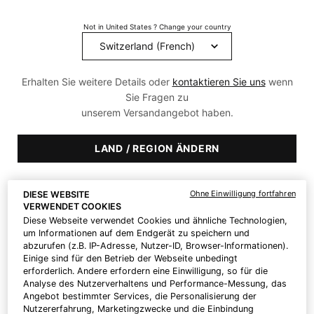
A.G.E. Interrupter Ultra
Blemish + Age Defense
Serum
Not in United States ? Change your country
Serum zur Hautstraffung
Akne Serum mit Salicylsäure
Erhalten Sie weitere Details oder
kontaktieren Sie uns
wenn
4.5
(1570)
4.5
(1031)
Sie Fragen zu
unserem Versandangebot haben.
One size only
for A.G.E. Interrupter Ultra Serum
One size only
for Blemish + Age D
30 ml
30 ml
LAND / REGION ÄNDERN
CHF 176,00
CHF 112,00
ZUM
ZUM
WARENKORB
WARENKORB
Ohne Einwilligung fortfahren
DIESE WEBSITE
HINZUFÜGEN
A.G.E. INTERRUPTER ULTRA SERUM
HINZUFÜGEN
BLEMISH
VERWENDET COOKIES
Diese Webseite verwendet Cookies und ähnliche Technologien,
um Informationen auf dem Endgerät zu speichern und
Preis pro Einheit (CHF 586,67 /
Preis pro Einheit (CHF 373,33 /
abzurufen (z.B. IP-Adresse, Nutzer-ID, Browser-Informationen).
100 ml)
100 ml)
Einige sind für den Betrieb der Webseite unbedingt
erforderlich. Andere erfordern eine Einwilligung, so für die
Analyse des Nutzerverhaltens und Performance-Messung, das
Angebot bestimmter Services, die Personalisierung der
Nutzererfahrung, Marketingzwecke und die Einbindung