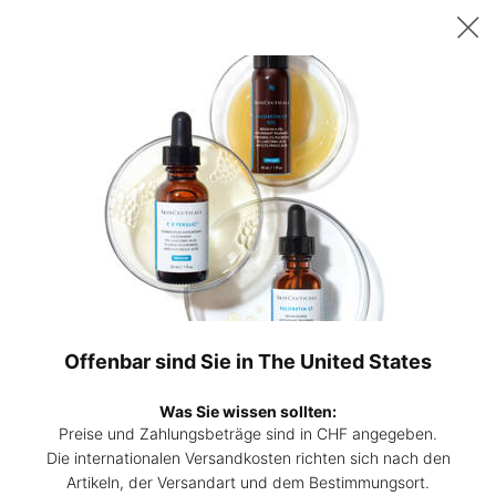
Sichern Sie sich ab 200 CHF Einkaufswert ein gratis 15ml P-TIOX
Serum – oder ab 230 CHF zwei 15ml Corrective Seren Ihrer Wahl. |
Code:
DEAL
0
Hautpflege-
Mein
0 Prod
Experten
Warenk
Hauptinhalt
Filtern
finden
Verfeinern
Filtermenü
Produkte Vergleichen
NEU
BESTSELLER
Offenbar sind Sie in The United States
Was Sie wissen sollten:
Preise und Zahlungsbeträge sind in CHF angegeben.
Die internationalen Versandkosten richten sich nach den
Artikeln, der Versandart und dem Bestimmungsort.