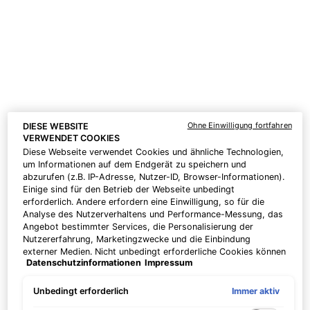
Jetzt bestellen
Ohne Einwilligung fortfahren
DIESE WEBSITE
VERWENDET COOKIES
Diese Webseite verwendet Cookies und ähnliche Technologien,
um Informationen auf dem Endgerät zu speichern und
abzurufen (z.B. IP-Adresse, Nutzer-ID, Browser-Informationen).
Einige sind für den Betrieb der Webseite unbedingt
erforderlich. Andere erfordern eine Einwilligung, so für die
Analyse des Nutzerverhaltens und Performance-Messung, das
Angebot bestimmter Services, die Personalisierung der
Nutzererfahrung, Marketingzwecke und die Einbindung
externer Medien. Nicht unbedingt erforderliche Cookies können
Datenschutzinformationen
Impressum
direkt akzeptiert ("Alle akzeptieren") oder abgelehnt ("Ohne
Einwilligung fortfahren") werden. Individuelle Anpassungen der
Einstellungen sind ebenfalls möglich und speicherbar ("Auswahl
Immer aktiv
Unbedingt erforderlich
Sichern Sie sich ihre exklusiven
speichern"). Die Auswahl kann jederzeit unter dem Link