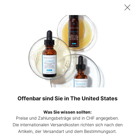
Sichern Sie sich ab 200 CHF Einkaufswert ein gratis 15ml P-TIOX
Serum – oder ab 230 CHF zwei 15ml Corrective Seren Ihrer Wahl. |
Code:
DEAL
0
Hautpflege-
Mein
0 Prod
Experten
Warenk
Hauptinhalt
finden
Offenbar sind Sie in The United States
Was Sie wissen sollten:
Preise und Zahlungsbeträge sind in CHF angegeben.
Die internationalen Versandkosten richten sich nach den
Artikeln, der Versandart und dem Bestimmungsort.