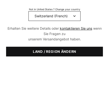
Not in United States ? Change your country
Das neue Phyto Corrective PDRN
Erhalten Sie weitere Details oder
kontaktieren Sie uns
wenn
Serum
Sie Fragen zu
unserem Versandangebot haben.
Die nächste Generation der Hautkorrektur: Erleben Sie eine
klinisch bewiesene Formel, die Rötungen sichtlich mildert, die
Haut intensiv beruhigt und ihre schützende
LAND / REGION ÄNDERN
Feuchtigkeitsbarriere stärkt – für ein langanhaltend
perfektioniertes Hautbild.
JETZT ENTDECKEN​
Regenerieren Sie Ihre Hautbarriere mit dem NEUEN
Phyto Corrective PDRN Serum und sichern Sie sich 10 %
Willkommensrabatt auf Ihre erste Bestellung. |