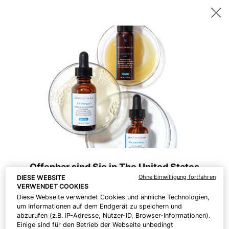
Sichern Sie sich ab 200 CHF Einkaufswert ein gratis 15ml P-TIOX
Serum – oder ab 230 CHF zwei 15ml Corrective Seren Ihrer Wahl. |
Code:
DEAL
0
Hautpflege-
Mein
0 Prod
Experten
Warenk
Hauptinhalt
Filtern
finden
Verfeinern
Filtermenü
Offenbar sind Sie in The United States
Ohne Einwilligung fortfahren
DIESE WEBSITE
VERWENDET COOKIES
Was Sie wissen sollten:
Diese Webseite verwendet Cookies und ähnliche Technologien,
Preise und Zahlungsbeträge sind in CHF angegeben.
um Informationen auf dem Endgerät zu speichern und
Die internationalen Versandkosten richten sich nach den
abzurufen (z.B. IP-Adresse, Nutzer-ID, Browser-Informationen).
Artikeln, der Versandart und dem Bestimmungsort.
Einige sind für den Betrieb der Webseite unbedingt
Serum 10