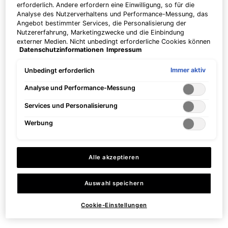
erforderlich. Andere erfordern eine Einwilligung, so für die
Analyse des Nutzerverhaltens und Performance-Messung, das
Antioxidativer Zellschutz für eine
Not in United States ? Change your country
Angebot bestimmter Services, die Personalisierung der
empfindliche Haut.
Nutzererfahrung, Marketingzwecke und die Einbindung
4.5
(316)
externer Medien. Nicht unbedingt erforderliche Cookies können
Datenschutzinformationen
Impressum
direkt akzeptiert ("Alle akzeptieren") oder abgelehnt ("Ohne
Erhalten Sie weitere Details oder
kontaktieren Sie uns
wenn
Einwilligung fortfahren") werden. Individuelle Anpassungen der
One size only
for Serum 10
Einstellungen sind ebenfalls möglich und speicherbar ("Auswahl
Sie Fragen zu
Immer aktiv
Unbedingt erforderlich
30 ml
speichern"). Die Auswahl kann jederzeit unter dem Link
unserem Versandangebot haben.
"Cookie-Einstellungen" angepasst werden. Für weitere
Analyse und Performance-Messung
CHF 118,00
Informationen s. unsere Datenschutzinformationen.
Services und Personalisierung
LAND / REGION ÄNDERN
ZUM WARENKORB
HINZUFÜGEN
SERUM 10
Werbung
Preis pro Einheit (CHF 393,33 / 100
ml)
Alle akzeptieren
Auswahl speichern
Kostenloser Versand
3 Luxusproben zu
Cookie-Einstellungen
ab 50€
jeder Bestellung