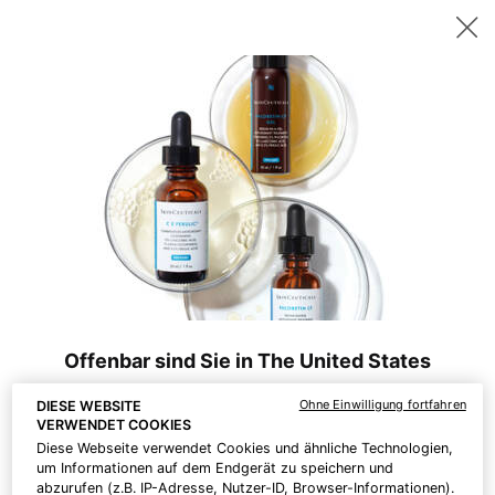
Sichern Sie sich ab 200 CHF Einkaufswert ein gratis 15ml P-TIOX
Serum – oder ab 230 CHF zwei 15ml Corrective Seren Ihrer Wahl. |
Code:
DEAL
0
Hautpflege-
Mein
0 Prod
Experten
Warenk
Hauptinhalt
Es wurden keine Ergebnisse gefunden
finden
KÖNNTE DIR AUCH GEFALLEN
BESTSELLER
Offenbar sind Sie in The United States
Ohne Einwilligung fortfahren
DIESE WEBSITE
Was Sie wissen sollten:
VERWENDET COOKIES
Preise und Zahlungsbeträge sind in CHF angegeben.
Diese Webseite verwendet Cookies und ähnliche Technologien,
Die internationalen Versandkosten richten sich nach den
um Informationen auf dem Endgerät zu speichern und
Artikeln, der Versandart und dem Bestimmungsort.
abzurufen (z.B. IP-Adresse, Nutzer-ID, Browser-Informationen).