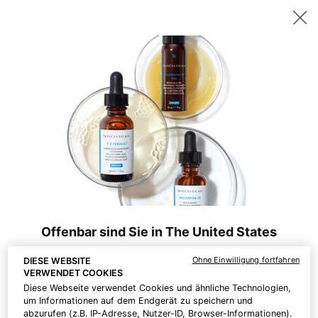
Sichern Sie sich ab 200 CHF Einkaufswert ein gratis 15ml P-TIOX
Serum – oder ab 230 CHF zwei 15ml Corrective Seren Ihrer Wahl. |
Code:
DEAL
0
Hautpflege-
Mein
0 Prod
Experten
Warenk
Hauptinhalt
Es wurden keine Ergebnisse gefunden
finden
KÖNNTE DIR AUCH GEFALLEN
BESTSELLER
Offenbar sind Sie in The United States
Ohne Einwilligung fortfahren
DIESE WEBSITE
Was Sie wissen sollten:
VERWENDET COOKIES
Preise und Zahlungsbeträge sind in CHF angegeben.
Diese Webseite verwendet Cookies und ähnliche Technologien,
Die internationalen Versandkosten richten sich nach den
um Informationen auf dem Endgerät zu speichern und
Artikeln, der Versandart und dem Bestimmungsort.
abzurufen (z.B. IP-Adresse, Nutzer-ID, Browser-Informationen).