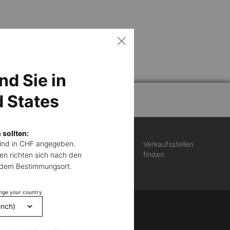
nd Sie in
d States
 sollten:
sind in CHF angegeben.
Verkaufsstellen
kversand
finden
en richten sich nach den
d dem Bestimmungsort.
ange your country
MAIL-ANMELDUNG
)
Pflichtfelder