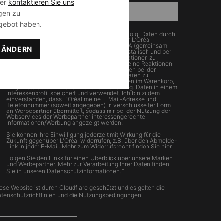
der
kontaktieren Sie uns
Newsletter-Anmeldung
*
gen zu
gebot haben.
Hiermit willige ich in die Verarbeitung meiner o.g. Daten durch
SkinCeuticals sowie die weiteren Marken der L’Oréal
Deutschland GmbH und der L’Oréal Suisse SA (gemeinsam
N ÄNDERN
„L'Oréal“) ein, um mir Werbung per E-Mail, postalisch und per
SMS zuzusenden. Um personalisierte Informationen zu
erhalten, willige ich auch ein, dass L'Oréal meine Reaktionen
auf Marketingaktionen und meine Interaktionen bei der
Nutzung der Webservices von L'Oréal (z.B. Daten zu
angesehenen/gekauften Produkten, Produkten im Warenkorb,
eingelöste Gutscheine) erhebt und mit den o.g. Daten in einem
Interessenprofil speichert und verwendet. Ich bin zudem
einverstanden, dass L'Oréal meine E-Mail-Adresse und
Telefonnummer (soweit angegeben) in verschlüsselter Form
an Werbepartner übermittelt, sodass mir bei der Nutzung der
Webservices der Werbepartner interessengerechte
Informationen/Werbung angezeigt werden.
Sie können Ihre Einwilligung jederzeit mit Wirkung für die
Zukunft gegenüber L'Oréal widerrufen, z.B. über den Abmelde-
Link in jeder E-Mail. Mehr zum Widerrufsrecht finden Sie
hier
.
Folgen Sie den Links für einen Überblick über unsere
Marken
und
Werbepartner
. Mehr zur Verarbeitung Ihrer Daten finden
*
Sie in unseren
Datenschutzinformationen
.
ese Website ist durch Cloudflare geschützt und es gelten die
tenschutzrichtlinien und die Nutzungsbedingungen.