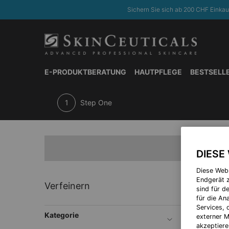
Sichern Sie sich ab 200 CHF Einkau
E-PRODUKTBERATUNG
HAUTPFLEGE
BESTSELL
Hauptinhalt
Step One
DIESE
Diese Web
Endgerät z
Step Six
Verfeinern
sind für d
für die A
Services, 
Kategorie
externer M
akzeptiere