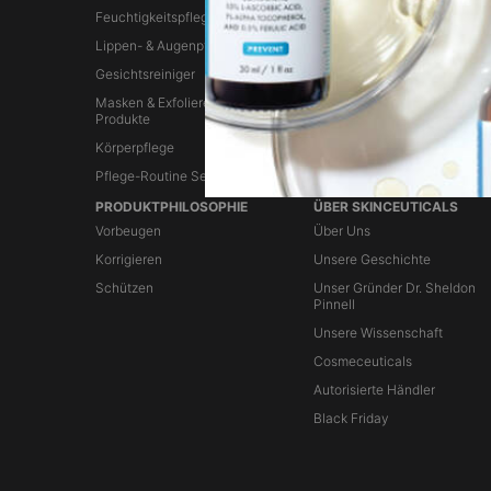
Feuchtigkeitspflege
Anti-Aging-Seren
Lippen- & Augenpflege
Antioxidantien
Gesichtsreiniger
Peelende Seren
Masken & Exfolierende
Feuchtigkeitsspendende Ser
Produkte
Körperpflege
Pflege-Routine Sets
PRODUKTPHILOSOPHIE
ÜBER SKINCEUTICALS
Vorbeugen
Über Uns
Korrigieren
Unsere Geschichte
Schützen
Unser Gründer Dr. Sheldon
Pinnell
Unsere Wissenschaft
Cosmeceuticals
Autorisierte Händler
Black Friday