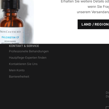
Erhalten Sie weitere Details o
Mischhaut
Aknebehandlung
wenn Sie Fra
Fettige Haut
Feuchtigkeitsarme Haut
unserem Versandan
Rötungen
en
Augenringe und Tränensäcke
LAND / REGIO
Empfindliche Haut
KONTAKT & SERVICE
Professionelle Behandlungen
Hautpflege-Experten finden
Kontaktieren Sie Uns
Mein Konto
Barrierefreiheit
Di
Da