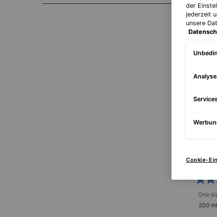
der Einste
jederzeit 
unsere Da
Datensch
Unbedin
Analys
Service
Werbun
Equali
Wirksam
Cookie-Ei
übersch
One si
200 m