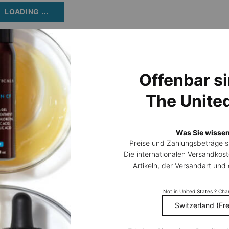
LOADING ...
o Einheit (CHF 26,00 / 100 ml)
Offenbar si
The Unite
Was Sie wissen
Preise und Zahlungsbeträge 
3 Luxusproben zu
14 Tage Rüc
jeder Bestellung
Die internationalen Versandkost
Artikeln, der Versandart un
Not in United States ? Ch
E
HAUTTYP
HAUTBEDÜRFNIS
Trockene Haut
Fältchen und Falten
(*
Normale Haut
Hautverfärbungen