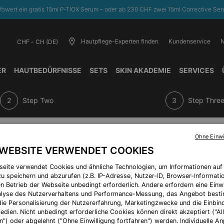
fswert ein gratis 15ml P-TIOX Serum – oder ab 230 CHF zwei 15ml Corrective Sere
Hautpflege-Experten finden
Kundenservice
N
CHF - CH (DE)
ER
HAUTBEDÜRFNISSE​
SETS
SKIN AKADEMIE
SERVICES
Step Two
Step Thre
Ohne Einwi
Choose 5 deluxe samples and a travel bag on your $150 purchase.
 WEBSITE VERWENDET COOKIES
seite verwendet Cookies und ähnliche Technologien, um Informationen au
u speichern und abzurufen (z.B. IP-Adresse, Nutzer-ID, Browser-Informatio
en Betrieb der Webseite unbedingt erforderlich. Andere erfordern eine Einwi
nalyse des Nutzerverhaltens und Performance-Messung, das Angebot best
die Personalisierung der Nutzererfahrung, Marketingzwecke und die Einbi
edien. Nicht unbedingt erforderliche Cookies können direkt akzeptiert ("Al
n") oder abgelehnt ("Ohne Einwilligung fortfahren") werden. Individuelle 