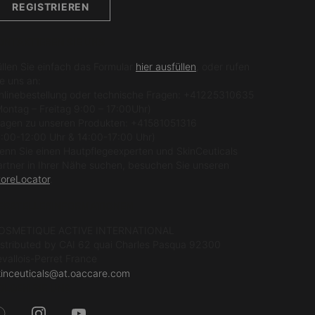
REGISTRIEREN
ONTAKTIEREN SIE UNS
üllen Sie einfach das Formular
hier ausfüllen
, oder rufen
e uns an:
nlinebestellung oder technische Fragen: +41225310635
Montag – Freitag 9:00 – 17:00Uhr)
ragen zu unseren Produkten: +41581051316
9:00-12:00 Uhr & 14:00-17:00 Uhr)
enn Sie einen Hautpflegeexperten und SkinCeuticals
artner in Ihrer Nähe suchen, besuchen Sie unseren
toreLocator
.
ERSTELLERINFORMATIONEN
OSMETIQUE ACTIVE INTERNATIONAL
istributed by CAI 62 quai Charles Pasqua 92300
evallois-Perret France
kinceuticals@at.oaccare.com
OLGEN SIE UNS