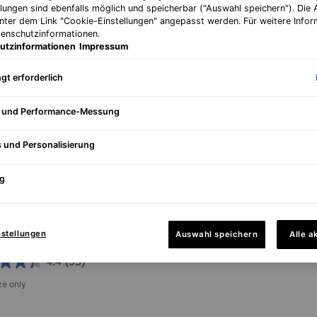
llungen sind ebenfalls möglich und speicherbar ("Auswahl speichern"). Die
unter dem Link "Cookie-Einstellungen" angepasst werden. Für weitere Infor
tenschutzinformationen.
utzinformationen
Impressum
gt erforderlich
e und Performance-Messung
s und Personalisierung
g
zing Toner
es Gesichtswasser, um sanft
nstellungen
Auswahl speichern
Alle a
üssige Rückstände zu entfernen.
4.4
(95)
ze only
for Equalizing Toner
l