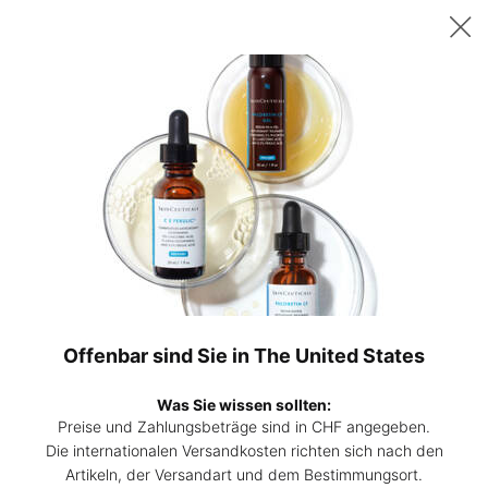
Sichern Sie sich ab 200 CHF Einkaufswert ein gratis 15ml P-TIOX
Serum – oder ab 230 CHF zwei 15ml Corrective Seren Ihrer Wahl. |
Code:
DEAL
0
Hautpflege-
Mein
0 Prod
Experten
Warenk
Hauptinhalt
finden
Zurück zu Home
Double Defense: Anti-Aging
Vitamin C + Sonnenschutz mit C E Ferulic und Ultra Facial UV
Defense
Offenbar sind Sie in The United States
4.6
(90)
4.6
Eine Bewertung schreiben
von
5
Was Sie wissen sollten:
Sternen,
Double
Preise und Zahlungsbeträge sind in CHF angegeben.
durchschnittlicher
-10%
Die internationalen Versandkosten richten sich nach den
Bewertungswert.
Read
Artikeln, der Versandart und dem Bestimmungsort.
90