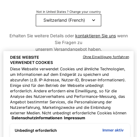
Reviews.
Link
Not in United States ? Change your country
zur
gleichen
Seite.
Erhalten Sie weitere Details oder
kontaktieren Sie uns
wenn
Sie Fragen zu
unserem Versandangebot haben.
Ohne Einwilligung fortfahren
DIESE WEBSITE
VERWENDET COOKIES
LAND / REGION ÄNDERN
Diese Webseite verwendet Cookies und ähnliche Technologien,
um Informationen auf dem Endgerät zu speichern und
abzurufen (z.B. IP-Adresse, Nutzer-ID, Browser-Informationen).
Einige sind für den Betrieb der Webseite unbedingt
erforderlich. Andere erfordern eine Einwilligung, so für die
Analyse des Nutzerverhaltens und Performance-Messung, das
Alter Preis
Neuer Preis
CHF 236,00
CHF 212,40
Angebot bestimmter Services, die Personalisierung der
Nutzererfahrung, Marketingzwecke und die Einbindung
externer Medien. Nicht unbedingt erforderliche Cookies können
Datenschutzinformationen
Impressum
direkt akzeptiert ("Alle akzeptieren") oder abgelehnt ("Ohne
Super Neuigkeiten! Ihre Bestellung wird KOSTENLOS geliefert!
Einwilligung fortfahren") werden. Individuelle Anpassungen der
Einstellungen sind ebenfalls möglich und speicherbar ("Auswahl
Immer aktiv
Unbedingt erforderlich
speichern"). Die Auswahl kann jederzeit unter dem Link