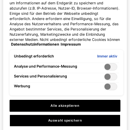
um Informationen auf dem Endgerät zu speichern und
abzurufen (z.B. IP-Adresse, Nutzer-ID, Browser-Informationen).
Hautpflegeset gegen Unreinheiten
Bestseller: Anti-Aging-
Not in United States ? Change your country
Einige sind für den Betrieb der Webseite unbedingt
mit Silymarin CF und Blemish + Age
Hautpflegeset mit C E Ferulic® und
erforderlich. Andere erfordern eine Einwilligung, so für die
Defense
H.A. Intensifier
4.5
(41)
4.6
(122)
Analyse des Nutzerverhaltens und Performance-Messung, das
Angebot bestimmter Services, die Personalisierung der
Erhalten Sie weitere Details oder
kontaktieren Sie uns
wenn
Nutzererfahrung, Marketingzwecke und die Einbindung
Alter Preis
CHF 296,00
Neuer Preis
CHF 251,60
Alter Preis
CHF 314,00
Neuer Preis
CHF 282,60
externer Medien. Nicht unbedingt erforderliche Cookies können
Sie Fragen zu
Datenschutzinformationen
Impressum
direkt akzeptiert ("Alle akzeptieren") oder abgelehnt ("Ohne
unserem Versandangebot haben.
DIE ROUTINE KAUFEN
DIE ROUTINE KAUFEN
Einwilligung fortfahren") werden. Individuelle Anpassungen der
DAILY DUO: ANTI-UNREINHEITEN
DAILY DUO: AN
Einstellungen sind ebenfalls möglich und speicherbar ("Auswahl
Immer aktiv
Unbedingt erforderlich
speichern"). Die Auswahl kann jederzeit unter dem Link
LAND / REGION ÄNDERN
"Cookie-Einstellungen" angepasst werden. Für weitere
Analyse und Performance-Messung
Informationen s. unsere Datenschutzinformationen.
-10%
Services und Personalisierung
Werbung
Alle akzeptieren
Auswahl speichern