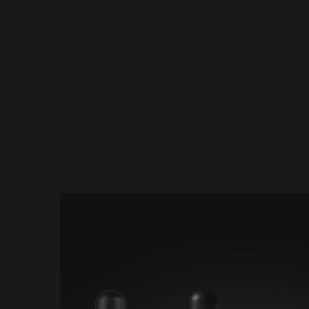
Versor
intensi
Abschnitt PDP-Produktdetails