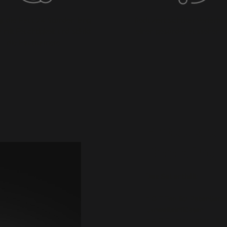
gt die Haut 24 Stunden lang
Reduziert sichtbar Verfärbu
v mit Feuchtigkeit und stärkt
einen gesünder aussehende
die Hautbarriere
Produktde
Boosting T
Das Set enthält:
* C E Ferulic: Patentiert
Umwelteinflüssen.
* A.G.E. Interrupter Ult