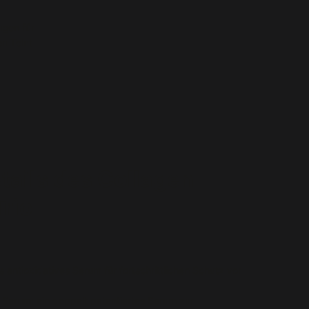
ngen für
n Teint
tails des Collagen
rio
es antioxidatives Serum für fortschrittlichen Schutz vor
ra Serum: ein doppelt patentiertes Serum zur