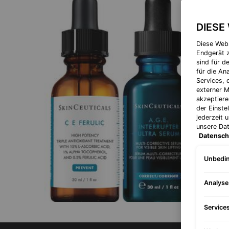
DIESE
Diese Web
Endgerät z
sind für d
für die A
Services, 
externer M
akzeptiere
der Einste
jederzeit 
unsere Da
Datensch
Unbedin
Analys
Service
Abschnitt PDP-Produktvorteile