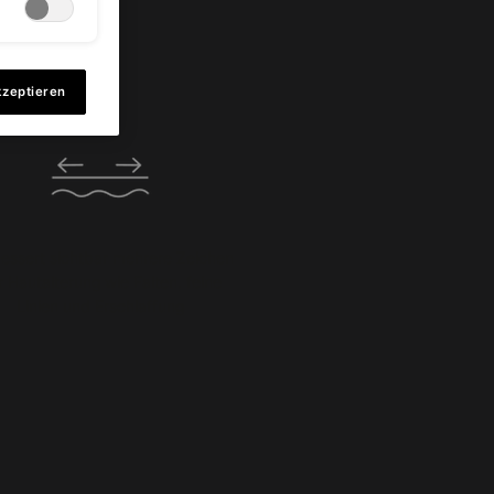
g Trio
kzeptieren
essert sichtbar mehrere Zeichen
r Hautalterung wie Falten, feine
Linien und Erschlaffung