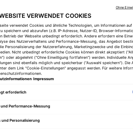
5
Das Set enthält: * 
Sternen,
Ohne Einwi
fortschrittlichen Sc
durchschnittlich
 WEBSITE VERWENDET COOKIES
Bewertungswert
Read
3
seite verwendet Cookies und ähnliche Technologien, um Informationen au
Alter Preis
Neuer Preis
CHF 570,00
C
Reviews.
u speichern und abzurufen (z.B. IP-Adresse, Nutzer-ID, Browser-Informatio
Link
en Betrieb der Webseite unbedingt erforderlich. Andere erfordern eine Einwi
zur
nalyse des Nutzerverhaltens und Performance-Messung, das Angebot best
gleichen
Super Neuigkeiten! 
die Personalisierung der Nutzererfahrung, Marketingzwecke und die Einbi
Seite.
edien. Nicht unbedingt erforderliche Cookies können direkt akzeptiert ("Al
Menge
n") oder abgelehnt ("Ohne Einwilligung fortfahren") werden. Individuelle 
−
+
llungen sind ebenfalls möglich und speicherbar ("Auswahl speichern"). Die
unter dem Link "Cookie-Einstellungen" angepasst werden. Für weitere Infor
tenschutzinformationen.
utzinformationen
Impressum
gt erforderlich
Dieses Set enthält
e und Performance-Messung
Collagen Boosting Trio - Bild vergrößern
s und Personalisierung