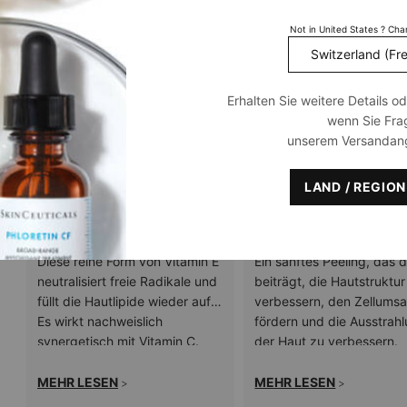
Not in United States ? Ch
Erhalten Sie weitere Details o
wenn Sie Fra
unserem Versandan
LAND / REGIO
1% Alpha Tocopherol
PHA
Diese reine Form von Vitamin E
Ein sanftes Peeling, das 
neutralisiert freie Radikale und
beiträgt, die Hautstruktur
füllt die Hautlipide wieder auf.
verbessern, den Zellumsa
Es wirkt nachweislich
fördern und die Ausstrah
synergetisch mit Vitamin C.
der Haut zu verbessern.
MEHR LESEN
MEHR LESEN
>
>