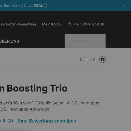
n Ihrer Wahl. | Code:
DEAL
ewsletter-Anmeldung
Mein Warenkorb
0
Mein Konto
0 Produkt im Warenkorb
ÜBER UNS
Suche
Teilen mit:
Teilen mit: facebo
n Boosting Trio
 den Größen von C E Ferulic Serum, A.G.E. Interrupter
G.E. Interrupter Advanced
5.0
(3)
Eine Bewertung schreiben