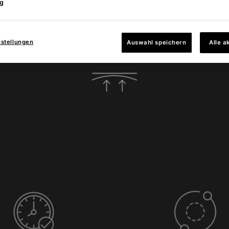
g
orteile des Collagen Boostin
nstellungen
Auswahl speichern
Alle a
nur 1
Strafft sichtbar die 4 wichtigsten
Verb
Gesichtspartien: Hals, Kieferlinie,
de
Wangen, Stirn