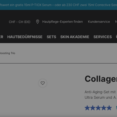
fswert ein gratis 15ml P-TIOX Serum – oder ab 230 CHF zwei 15ml Corrective Sere
Hautpflege-Experten finden
Kundenservice
N
CHF - CH (DE)
ER
HAUTBEDÜRFNISSE​
SETS
SKIN AKADEMIE
SERVICES
Boosting Trio
Collage
Anti-Aging-Set mit
Ultra Serum und A.
5.0
von