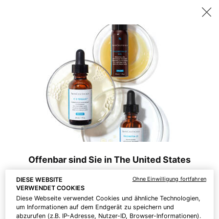
Sichern Sie sich ab 200 CHF Einkaufswert ein gratis 15ml P-TIOX
Serum – oder ab 230 CHF zwei 15ml Corrective Seren Ihrer Wahl. |
Code:
DEAL
0
Hautpflege-
Mein
0 Prod
Experten
Warenk
Hauptinhalt
Es wurden keine Ergebnisse gefunden
finden
KÖNNTE DIR AUCH GEFALLEN
BESTSELLER
Offenbar sind Sie in The United States
Ohne Einwilligung fortfahren
DIESE WEBSITE
Was Sie wissen sollten:
VERWENDET COOKIES
Preise und Zahlungsbeträge sind in CHF angegeben.
Diese Webseite verwendet Cookies und ähnliche Technologien,
Die internationalen Versandkosten richten sich nach den
um Informationen auf dem Endgerät zu speichern und
Artikeln, der Versandart und dem Bestimmungsort.
abzurufen (z.B. IP-Adresse, Nutzer-ID, Browser-Informationen).