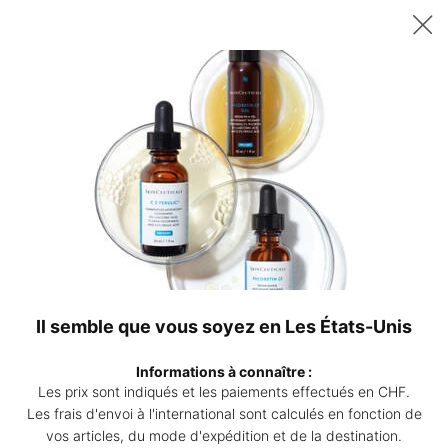
Recevez un sérum P-TIOX de 15 ml offert dès 200 CHF d’achat – ou
deux sérums Corrective de 15 ml au choix dès 230 CHF. | Code :
DEAL
0
Points
Mon
0 produ
de
panier
Contenu principal
vente
Revenir à Sérum antioxydant
Antioxydant Lip Repair
Traitement des lèvres
4.2
(309)
Rédiger un avis
4.2
étoiles
Il semble que vous soyez en Les États-Unis
sur
Antio
5,
valeur
Informations à connaître :
de
Les prix sont indiqués et les paiements effectués en CHF.
la
note
Les frais d'envoi à l'international sont calculés en fonction de
moyenne.
vos articles, du mode d'expédition et de la destination.
Read