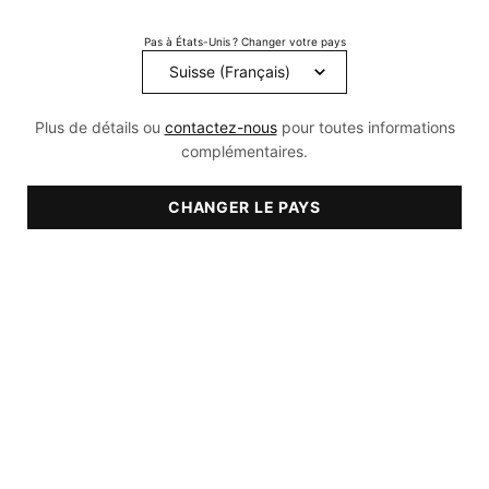
309
Reviews.
Pas à États-Unis ? Changer votre pays
Lien
sur
la
même
page.
Plus de détails ou
contactez-nous
pour toutes informations
complémentaires.
CHANGER LE PAYS
RECOMMANDÉ POUR
- Secs
- Grasse
- Mixte
- normales
- Sensibles
- Sensible
- Déshydraté
- Décoloration
- Acné
- Vieillissement