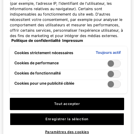
(par exemple, l'adresse IP, l'identifiant de l'utilisateur, les
informations relatives au navigateur). Certains sont
indispensables au fonctionnement du site web. D'autres
nécessitent votre consentement, par exemple pour analyser le
PDP Product Benefits Section
comportement des utilisateurs et mesurer les performances,
offrir certains services, personnaliser l'expérience utilisateur, à
Les bénéfices de Antioxydant Lip
des fins de marketing et pour intégrer des médias externes.
Politique de confidentialité
Impressum
Les cookies non indispensables peuvent être acceptés
Repair
directement (« Accepter tous ») ou refusés (« Continuer sans
consentement »). Il est également possible de personnaliser
Toujours actif
Cookies strictement nécessaires
les paramètres et d'enregistrer vos préférences (« Enregistrer
mes choix »). Vous pouvez modifier votre sélection à tout
Cookies de performance
moment en cliquant sur le lien « Paramètres des cookies ».
Cookies de fonctionnalité
Pour plus d'informations, veuillez consulter notre politique de
confidentialité.
Cookies pour une publicité ciblée
Aide à attirer et à retenir
Pour soulager la
l'eau pour rajeunir,
sécheresse des lèvres
remodeler et reconstituer
due à des traitements de
Tout accepter
le tissu labial.
prescription desséchants
tels que les isotrétinoïnes
orales.
Enregistrer la sélection
Paramètres des cookies