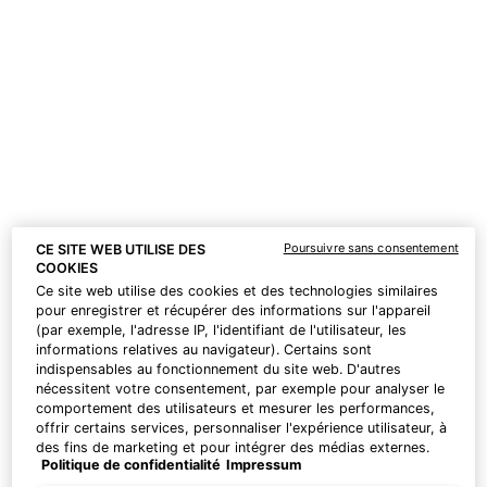
R
Ingrédient présent dans:
Advanced
Pigment Corrector
S
T
ACIDE FÉRULIQUE
Antioxydant puissant présent dans les
U
parois cellulaires de plantes telles que le
V
blé, le riz, les cacahuètes, les oranges et
les pommes, l’acide férulique neutralise
W
les radicaux libres et vient compléter
Poursuivre sans consentement
CE SITE WEB UTILISE DES
l’action antioxydante des vitamines C et
X
COOKIES
E pour un effet anti-âge visible.
Ce site web utilise des cookies et des technologies similaires
Ingrédient présent dans:
C E Ferulic
,
Y
pour enregistrer et récupérer des informations sur l'appareil
Phloretin CF
,
Phloretin CF Gel
(par exemple, l'adresse IP, l'identifiant de l'utilisateur, les
informations relatives au navigateur). Certains sont
Z
indispensables au fonctionnement du site web. D'autres
nécessitent votre consentement, par exemple pour analyser le
ACIDE GLYCOLIQUE
comportement des utilisateurs et mesurer les performances,
Acide alpha-hydroxy produit de façon
offrir certains services, personnaliser l'expérience utilisateur, à
synthétique ou naturellement présent
des fins de marketing et pour intégrer des médias externes.
Politique de confidentialité
Impressum
Les cookies non indispensables peuvent être acceptés
dans le sucre de canne, la betterave, le
directement (« Accepter tous ») ou refusés (« Continuer sans