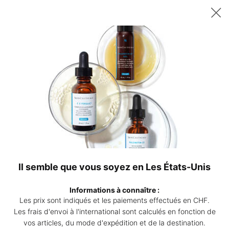
Recevez un sérum P-TIOX de 15 ml offert dès 200 CHF d’achat – ou
deux sérums Corrective de 15 ml au choix dès 230 CHF. | Code :
DEAL
0
Points
Mon
0 produ
de
panier
Contenu principal
vente
Dictionnaire des ingrédients
A
ACIDE CITRIQUE
B
Acide alpha-hydroxy naturellement
C
Il semble que vous soyez en Les États-Unis
présent dans les agrumes et qui stimule
le renouvellement des cellules pour
D
exfolier et lisser la peau. Il est aussi
Informations à connaître :
Les prix sont indiqués et les paiements effectués en CHF.
utilisé comme conservateur dans les
E
Les frais d'envoi à l'international sont calculés en fonction de
formules, afin de protéger leur stabilité.
vos articles, du mode d'expédition et de la destination.
Ingrédient présent dans:
Blemish + Age
F