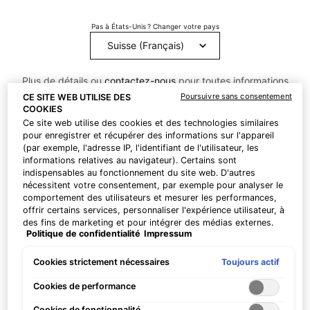
Les cosméceutiques sont des produits cosmétiques
contenant des ingrédients biologiquement actifs qui
Pas à États-Unis ? Changer votre pays
prétendent améliorer l'efficacité des soins de la peau.
Chez SkinCeuticals, nos formules sont conçues pour améliorer la
Plus de détails ou
contactez-nous
pour toutes informations
santé de la peau et réparer les dommages à l'origine
complémentaires.
Poursuivre sans consentement
CE SITE WEB UTILISE DES
d'affections cutanées spécifiques et de signes visibles de
COOKIES
vieillissement tels que les ridules, les rides, le relâchement et
Ce site web utilise des cookies et des technologies similaires
l'hyperpigmentation. Ces produits constituent une passerelle
CHANGER LE PAYS
pour enregistrer et récupérer des informations sur l'appareil
entre les produits délivrés sur ordonnance et les cosmétiques
(par exemple, l'adresse IP, l'identifiant de l'utilisateur, les
en vente libre - et ils sont soutenus par une science
informations relatives au navigateur). Certains sont
indispensables au fonctionnement du site web. D'autres
médicalement reconnue qui prouve leur efficacité.
nécessitent votre consentement, par exemple pour analyser le
comportement des utilisateurs et mesurer les performances,
offrir certains services, personnaliser l'expérience utilisateur, à
LA DIFFÉRENCE SKINCEUTICALS
des fins de marketing et pour intégrer des médias externes.
Politique de confidentialité
Impressum
Les cookies non indispensables peuvent être acceptés
Chez SkinCeuticals, nous nous concentrons sur l'efficacité,
directement (« Accepter tous ») ou refusés (« Continuer sans
nos formulations sont basées sur des concentrations
consentement »). Il est également possible de personnaliser
Toujours actif
Cookies strictement nécessaires
optimales d'ingrédients actifs élégamment façonnés en
les paramètres et d'enregistrer vos préférences (« Enregistrer
produits fonctionnels - conçus, formulés et testés pour leur
mes choix »). Vous pouvez modifier votre sélection à tout
Cookies de performance
moment en cliquant sur le lien « Paramètres des cookies ».
efficacité.
Cookies de fonctionnalité
Pour plus d'informations, veuillez consulter notre politique de