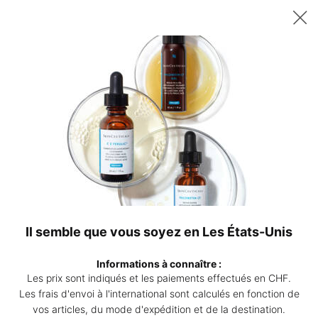
Recevez un sérum P-TIOX de 15 ml offert dès 200 CHF d’achat – ou
deux sérums Corrective de 15 ml au choix dès 230 CHF. | Code :
DEAL
0
Points
Mon
0 produ
de
panier
Contenu principal
vente
COSMECEUTICALS:
DES SOINS DE LA PEAU SCIENTIFIQUEMENT
AVANCÉS
SkinCeuticals a été le pionnier de l'avènement des
Il semble que vous soyez en Les États-Unis
cosméceutiques, et notre réputation s'est construite sur la base
de brevets, d'études cliniques publiées et de produits
Informations à connaître :
commercialisés en premier.
Les prix sont indiqués et les paiements effectués en CHF.
Les frais d'envoi à l'international sont calculés en fonction de
QU'EST-CE QUE C'EST UN COSMÉCEUTIQUE ?
vos articles, du mode d'expédition et de la destination.