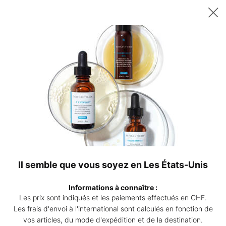
Recevez un sérum P-TIOX de 15 ml offert dès 200 CHF d’achat – ou
deux sérums Corrective de 15 ml au choix dès 230 CHF. | Code :
DEAL
0
Points
Mon
0 produ
de
panier
Contenu principal
vente
Il semble que vous soyez en Les États-Unis
Informations à connaître :
AIDEZ À CHANGER L’AVENIR
Les prix sont indiqués et les paiements effectués en CHF.
Les frais d'envoi à l'international sont calculés en fonction de
SkinCeuticals s'engage à faire progresser le domaine de la médecine
vos articles, du mode d'expédition et de la destination.
esthétique grâce à des formulations et à la science fondées sur des