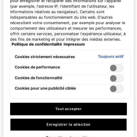
pour enregistrer et récupérer des informations sur l'appareil
(par exemple, l'adresse IP, l'identifiant de l'utilisateur, les
informations relatives au navigateur). Certains sont
indispensables au fonctionnement du site web. D'autres
nécessitent votre consentement, par exemple pour analyser le
comportement des utilisateurs et mesurer les performances,
offrir certains services, personnaliser l'expérience utilisateur, à
des fins de marketing et pour intégrer des médias externes.
Politique de confidentialité
Impressum
Les cookies non indispensables peuvent être acceptés
directement (« Accepter tous ») ou refusés (« Continuer sans
consentement »). Il est également possible de personnaliser
Toujours actif
Cookies strictement nécessaires
les paramètres et d'enregistrer vos préférences (« Enregistrer
mes choix »). Vous pouvez modifier votre sélection à tout
Cookies de performance
moment en cliquant sur le lien « Paramètres des cookies ».
Cookies de fonctionnalité
Pour plus d'informations, veuillez consulter notre politique de
confidentialité.
Cookies pour une publicité ciblée
Tout accepter
À PROPOS DE RESURGE INTERNATIONAL
Enregistrer la sélection
ReSurge International fournit des soins chirurgicaux qui
changent la vie, qui sont sûrs, à proximité et abordables dans