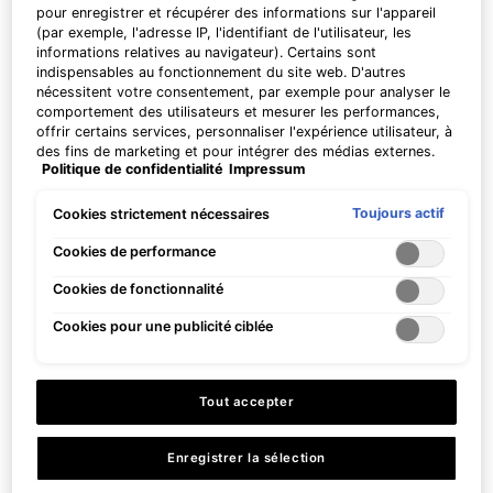
AQ
Près de Votre position
AM
pour enregistrer et récupérer des informations sur l'appareil
BB
(par exemple, l'adresse IP, l'identifiant de l'utilisateur, les
A
Pas à États-Unis ? Changer votre pays
informations relatives au navigateur). Certains sont
A
indispensables au fonctionnement du site web. D'autres
DERMAZENTRUM STANS
A
nécessitent votre consentement, par exemple pour analyser le
BUOCHSERSTRASSE 2
comportement des utilisateurs et mesurer les performances,
+41 41 612 34 34
Plus de détails ou
contactez-nous
pour toutes informations
offrir certains services, personnaliser l'expérience utilisateur, à
des fins de marketing et pour intégrer des médias externes.
complémentaires.
18.87km
Politique de confidentialité
Impressum
Les cookies non indispensables peuvent être acceptés
Z
directement (« Accepter tous ») ou refusés (« Continuer sans
AA
OBTENIR UN ITINÉRAIRE
CHANGER LE PAYS
Q
S
consentement »). Il est également possible de personnaliser
R
Toujours actif
Cookies strictement nécessaires
V
P
Y
O
W
T
U
X
les paramètres et d'enregistrer vos préférences (« Enregistrer
mes choix »). Vous pouvez modifier votre sélection à tout
Cookies de performance
moment en cliquant sur le lien « Paramètres des cookies ».
COSMEDIC LUZERN
B
Cookies de fonctionnalité
Pour plus d'informations, veuillez consulter notre politique de
HIRSCHMATTSTRASSE 48
confidentialité.
+41 41 210 48 33
Cookies pour une publicité ciblée
M
K
I
26.14km
F
E
G
D
J
C
B
H
Tout accepter
OBTENIR UN ITINÉRAIRE
Enregistrer la sélection
A
LUCERNE AESTHETIC AG
C