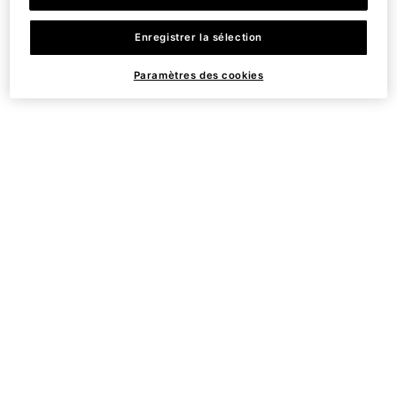
HA Intensifier Discovery Set
Enregistrer la sélection
Paramètres des cookies
4.4
(121)
CHF 130,00
ACHETER LE RITUEL
HA INTENSIFIER DISCOVERY SET
PRÉVENIR + CORRIGER
DAILY DUOS
Découvrez nos Daily Duos de soins ciblés pour répondre aux
besoins spécifiques de votre peau. Prévenez avec nos sérums
brevetés à la vitamine c pure et corrigez vos problématiques
cutanés avec nos sérums et crèmes.