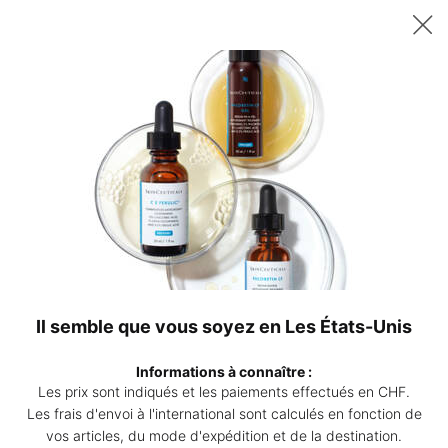
Recevez un sérum P-TIOX de 15 ml offert dès 200 CHF d’achat – ou
deux sérums Corrective de 15 ml au choix dès 230 CHF. | Code :
DEAL
0
Points
Mon
0 produ
de
panier
Contenu principal
vente
Il semble que vous soyez en Les États-Unis
Informations à connaître :
Les prix sont indiqués et les paiements effectués en CHF.
Les frais d'envoi à l'international sont calculés en fonction de
ROUTINE DE SOINS
vos articles, du mode d'expédition et de la destination.