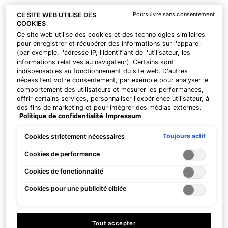
Poursuivre sans consentement
CE SITE WEB UTILISE DES
BEST-SELLER
COOKIES
Ce site web utilise des cookies et des technologies similaires
pour enregistrer et récupérer des informations sur l'appareil
(par exemple, l'adresse IP, l'identifiant de l'utilisateur, les
informations relatives au navigateur). Certains sont
indispensables au fonctionnement du site web. D'autres
nécessitent votre consentement, par exemple pour analyser le
comportement des utilisateurs et mesurer les performances,
offrir certains services, personnaliser l'expérience utilisateur, à
des fins de marketing et pour intégrer des médias externes.
Politique de confidentialité
Impressum
Les cookies non indispensables peuvent être acceptés
directement (« Accepter tous ») ou refusés (« Continuer sans
consentement »). Il est également possible de personnaliser
Toujours actif
Cookies strictement nécessaires
les paramètres et d'enregistrer vos préférences (« Enregistrer
mes choix »). Vous pouvez modifier votre sélection à tout
Cookies de performance
moment en cliquant sur le lien « Paramètres des cookies ».
Cookies de fonctionnalité
Pour plus d'informations, veuillez consulter notre politique de
confidentialité.
Cookies pour une publicité ciblée
Tout accepter