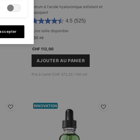
Sérum à l'acide hyaluronique exfoliant et
repulpant
4.5
(525)
Une taille disponible​
 accepter
30 ml
CHF 112,00
AJOUTER AU PANIER
E
RETEXTURING ACTIVATOR
Prix à l’unité (CHF 373,33 / 100 ml)
INNOVATION