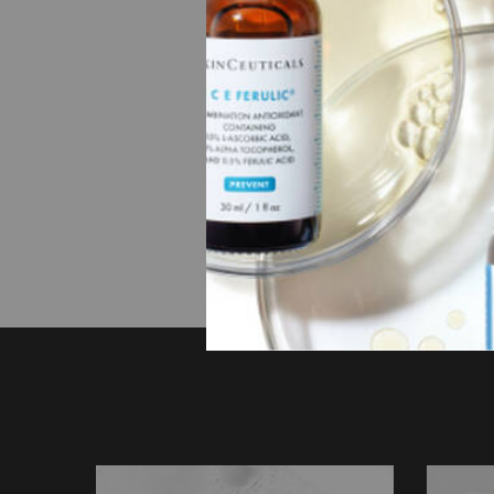
Une tai
30 ml
CHF 11
AJO
Prix à l
C