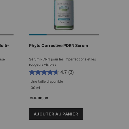
ulti-
Phyto Corrective PDRN Sérum
ase
Sérum PDRN pour les imperfections et les
rougeurs visibles
4.7
(3)
Une taille disponible​
30 ml
CHF 90,00
ACID INTENSIFIER MULTI-GLYCAN
AJOUTER AU PANIER
PHYTO CORRECTIVE PDRN SÉRU