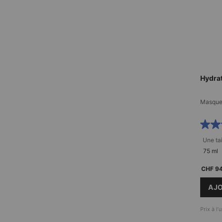
Hydra
Masque 
Une tai
75 ml
CHF 9
AJO
Prix à l