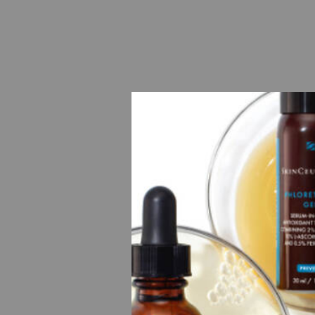
Phyto 
Correct
le teint,
de peau