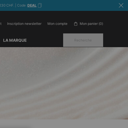
230 CHF. | Code :
DEAL
t
Inscription newsletter
Mon panier
0
Mon compte
0 produit in cart
LA MARQUE
Recherche