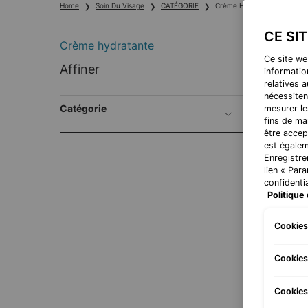
Home
Soin Du Visage
CATÉGORIE
Crème Hydratante
CE SI
Crème hydratante
Ce site we
Crème hydratante
Affiner
information
relatives 
nécessiten
BEST-
Catégorie
mesurer le
fins de ma
être accep
est égalem
Enregistre
lien « Par
confidentia
Politique 
Cookies
Cookies
Hydra
Cookies