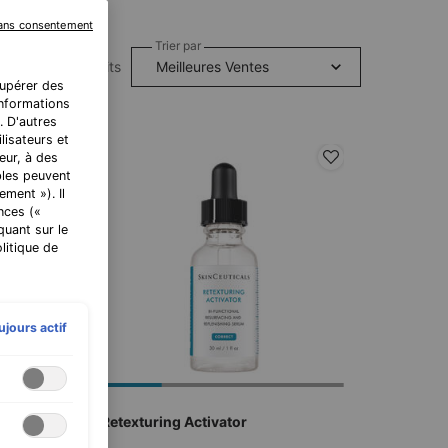
sans consentement
Trier par
12 produits
cupérer des
 informations
. D'autres
lisateurs et
eur, à des
bles peuvent
ment »). Il
nces («
quant sur le
litique de
ujours actif
Retexturing Activator