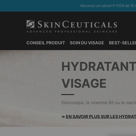
Recevez un sérum P-TIOX de 15 m
CONSEIL PRODUIT
SOIN DU VISAGE
BEST-SELLE
Contenu principal
HYDRATANT
VISAGE
Déuronique, la vitamine B5 ou la nia
EN SAVOIR PLUS SUR LES HYDRA
👁