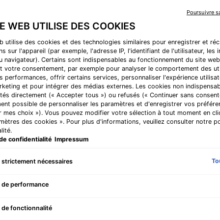
Poursuivre 
TE WEB UTILISE DES COOKIES
Comparer les produits
b utilise des cookies et des technologies similaires pour enregistrer et ré
s sur l'appareil (par exemple, l'adresse IP, l'identifiant de l'utilisateur, les
au navigateur). Certains sont indispensables au fonctionnement du site web
t votre consentement, par exemple pour analyser le comportement des uti
SELLER
s performances, offrir certains services, personnaliser l'expérience utilisat
rketing et pour intégrer des médias externes. Les cookies non indispensa
tés directement (« Accepter tous ») ou refusés (« Continuer sans consente
ent possible de personnaliser les paramètres et d'enregistrer vos préfére
r mes choix »). Vous pouvez modifier votre sélection à tout moment en cli
amètres des cookies ». Pour plus d'informations, veuillez consulter notre po
lité.
de confidentialité
Impressum
To
 strictement nécessaires
 de performance
ting B5
Emollience
 de fonctionnalité