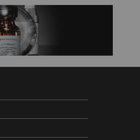
A quel moment de la journée faut-il hydrater son visage ?