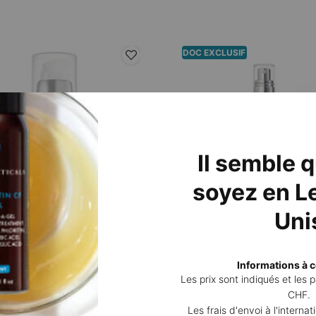
DOC EXCLUSIF
Il semble 
soyez en Le
Uni
A+ Brightening Treatment
Phyto Corrective Essence M
Informations à c
eur hydratant quotidien pour unifier
Brume apaisante et hydratante
Les prix sont indiqués et les
 restaurer l'éclat et affiner le grain
CHF.
.
4.0
(301)
3.9
(480)
Les frais d'envoi à l'interna