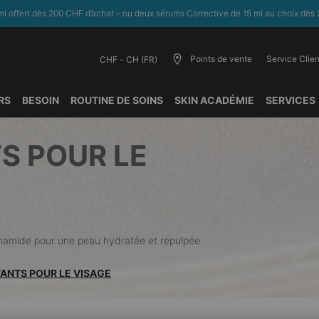
l offert dès 200 CHF d’achat – ou deux sérums Corrective de 15 ml au choix dès 
Points de vente
Service Clien
CHF - CH (FR)
RS
BESOIN
ROUTINE DE SOINS
SKIN ACADÉMIE
SERVICES
S POUR LE
cinamide pour une peau hydratée et repulpée
TANTS POUR LE VISAGE