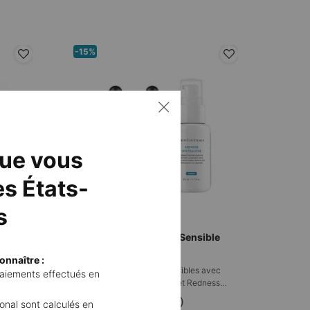
-15%
que vous
s États-
s
ist
Routine des soin: Peau Sensible
onnaître :
Routine de soins Peaux Sensibles avec
 paiements effectués en
Serum 10, Phyto Corrective et Redness
Neutralizer
4.6
(24)
tional sont calculés en