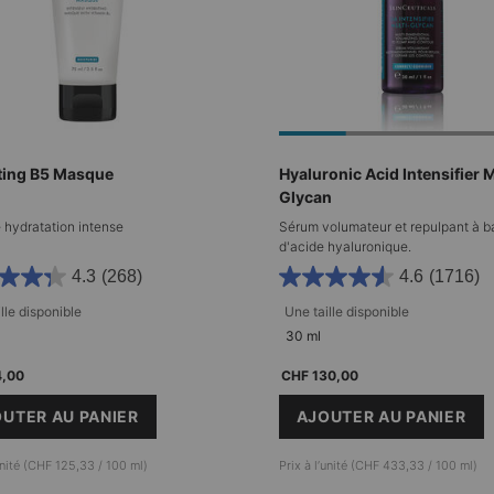
ting B5 Masque
Hyaluronic Acid Intensifier M
Glycan
hydratation intense
Sérum volumateur et repulpant à b
d'acide hyaluronique.
4.3
(268)
4.6
(1716)
lle disponible​
Une taille disponible​
30 ml
4,00
CHF 130,00
UTER AU PANIER
AJOUTER AU PANIER
HYDRATING B5 MASQUE
HYALURONIC 
’unité (CHF 125,33 / 100 ml)
Prix à l’unité (CHF 433,33 / 100 ml)