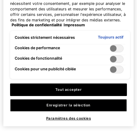
nécessitent votre consentement, par exemple pour analyser le
15 ml
10 ml
comportement des utilisateurs et mesurer les performances,
offrir certains services, personnaliser l'expérience utilisateur, à
CHF 115,00
CHF 60,00
des fins de marketing et pour intégrer des médias externes.
Politique de confidentialité
Impressum
AJOUTER AU
AJOUTER AU
Les cookies non indispensables peuvent être acceptés
PANIER
AOX+ EYE GEL
PANIER
ANTIOXYDA
directement (« Accepter tous ») ou refusés (« Continuer sans
consentement »). Il est également possible de personnaliser
Toujours actif
Cookies strictement nécessaires
les paramètres et d'enregistrer vos préférences (« Enregistrer
Prix à l’unité (CHF 766,67 / 100
Prix à l’unité (CHF 600,00 / 100
mes choix »). Vous pouvez modifier votre sélection à tout
Cookies de performance
ml)
ml)
moment en cliquant sur le lien « Paramètres des cookies ».
Cookies de fonctionnalité
Pour plus d'informations, veuillez consulter notre politique de
confidentialité.
Cookies pour une publicité ciblée
Tout accepter
Enregistrer la sélection
Paramètres des cookies
Eye Balm