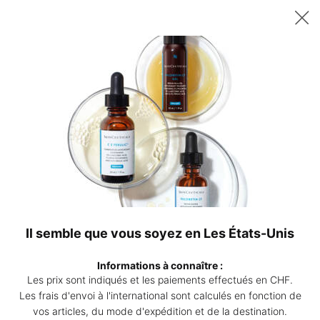
Recevez un sérum P-TIOX de 15 ml offert dès 200 CHF d’achat – ou
deux sérums Corrective de 15 ml au choix dès 230 CHF. | Code :
DEAL
0
Points
Mon
0 produ
de
panier
Contenu principal
vente
SOINS CONTOUR DES YEUX
Spécialement formulés pour prendre soin de la zone sensible du
contour de l'œil, les soins contour des yeux SkinCeuticals aident
à prévenir des signes de l'âge, corriger les ridules, rides, cernes,
poches et protéger la peau fine des rayons UV.
Il semble que vous soyez en Les États-Unis
EN SAVOIR PLUS SUR LES SOINS CONTOUR DES YEUX
👁
Informations à connaître :
Les prix sont indiqués et les paiements effectués en CHF.
Les frais d'envoi à l'international sont calculés en fonction de
vos articles, du mode d'expédition et de la destination.
Trier Par
Affiner