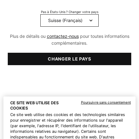
Menu De Filtrage
Comparer Les Produits
Pas à États-Unis ? Changer votre pays
Plus de détails ou
contactez-nous
pour toutes informations
complémentaires.
CHANGER LE PAYS
AOX+ Eye Gel
Antioxydant Lip Repair
Poursuivre sans consentement
CE SITE WEB UTILISE DES
Sérum-gel antioxydant
Traitement des lèvres
COOKIES
contour des yeux
Ce site web utilise des cookies et des technologies similaires
pour enregistrer et récupérer des informations sur l'appareil
3.7
(336)
4.2
(309)
(par exemple, l'adresse IP, l'identifiant de l'utilisateur, les
informations relatives au navigateur). Certains sont
Une taille disponible​
Une taille disponible​
indispensables au fonctionnement du site web. D'autres