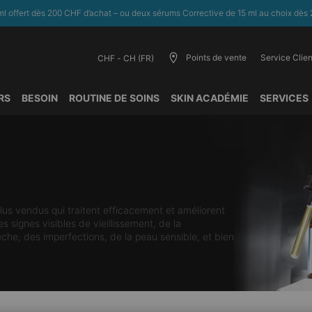
l offert dès 200 CHF d’achat – ou deux sérums Corrective de 15 ml au choix dès 
Points de vente
Service Clien
CHF - CH (FR)
RS
BESOIN
ROUTINE DE SOINS
SKIN ACADÉMIE
SERVICES
lus vendus qui traitent efficacement et améliorent
 signes visibles de vieillissement, de la
che, des imperfections, de la peau sensible, et bien