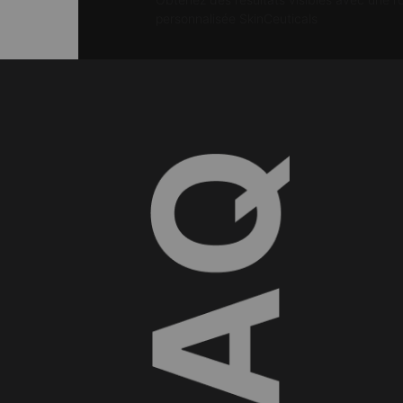
personnalisée SkinCeuticals