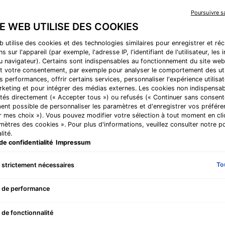
Poursuivre 
TE WEB UTILISE DES COOKIES
Comparer les produits
b utilise des cookies et des technologies similaires pour enregistrer et ré
s sur l'appareil (par exemple, l'adresse IP, l'identifiant de l'utilisateur, les
au navigateur). Certains sont indispensables au fonctionnement du site web
t votre consentement, par exemple pour analyser le comportement des uti
VATION
BEST-SELLER
s performances, offrir certains services, personnaliser l'expérience utilisat
rketing et pour intégrer des médias externes. Les cookies non indispensa
tés directement (« Accepter tous ») ou refusés (« Continuer sans consente
ent possible de personnaliser les paramètres et d'enregistrer vos préfére
r mes choix »). Vous pouvez modifier votre sélection à tout moment en cli
amètres des cookies ». Pour plus d'informations, veuillez consulter notre po
lité.
de confidentialité
Impressum
To
 strictement nécessaires
 de performance
 Corrective PDRN Sérum
C E Ferulic avec 15 % de Vit
 de fonctionnalité
Pure