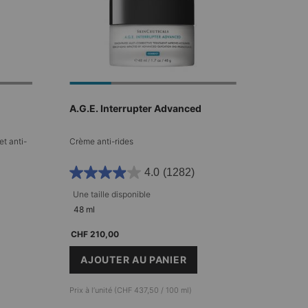
A.G.E. Interrupter Advanced
et anti-
Crème anti-rides
4.0
(1282)
Une taille disponible​
48 ml
CHF 210,00
AJOUTER AU PANIER
GE DEFENSE
A.G.E. INTERRUPTER ADVANCED
Prix à l’unité (CHF 437,50 / 100 ml)