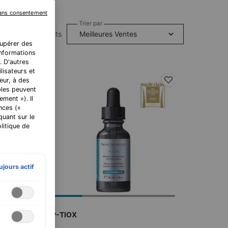
sans consentement
Trier par
15 produits
cupérer des
 informations
. D'autres
lisateurs et
eur, à des
bles peuvent
ment »). Il
nces («
quant sur le
litique de
ujours actif
amine C
P-TIOX