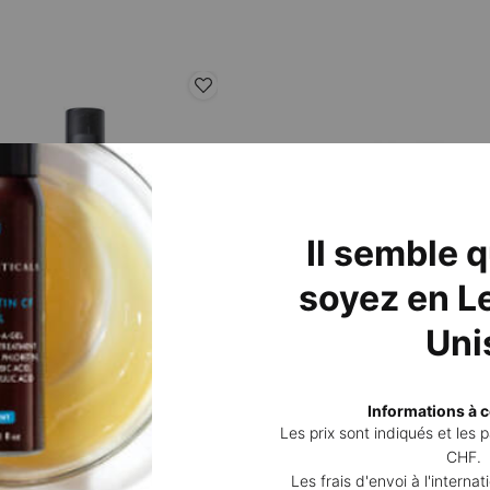
Il semble 
soyez en Le
Uni
ced RGN-6
P-TIOX Cream
Informations à c
e régénération de la peau
Crème anti-rides pour un effet glass
Les prix sont indiqués et les
la réduction des pores visibles
CHF.
4.6
(1356)
4.8
(903)
Les frais d'envoi à l'interna