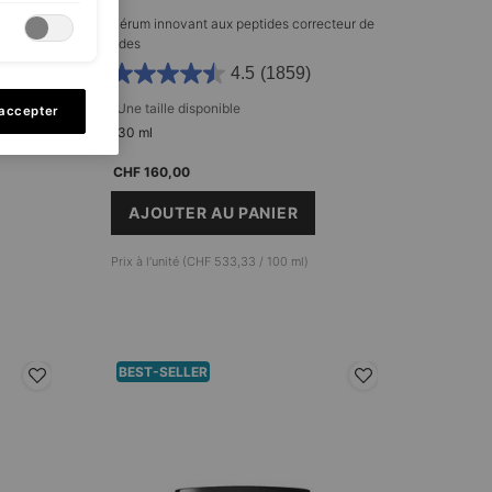
té
Sérum innovant aux peptides correcteur de
rides
4.5
(1859)
Une taille disponible​
 accepter
30 ml
CHF 160,00
AJOUTER AU PANIER
AVEC 15 % DE VITAMINE C PURE
P-TIOX
Prix à l’unité (CHF 533,33 / 100 ml)
BEST-SELLER