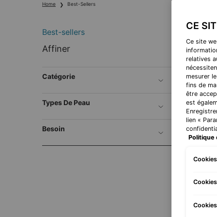
Home
Best-Sellers
CE SI
Best-sellers
Ce site we
Best-sellers
Affiner
information
relatives 
nécessiten
INNO
Catégorie
mesurer le
fins de ma
être accep
Types De Peau
est égalem
Enregistre
lien « Par
Besoin
confidentia
Politique 
Cookies
Cookies
Phyto
Cookies