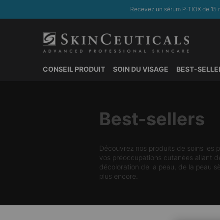
Recevez un sérum P-TIOX de 15 m
CONSEIL PRODUIT
SOIN DU VISAGE
BEST-SELLE
Contenu principal
Best-sellers
Découvrez nos produits de soins les p
vos préoccupations cutanées allant des
décoloration de la peau, de la peau sè
plus encore.