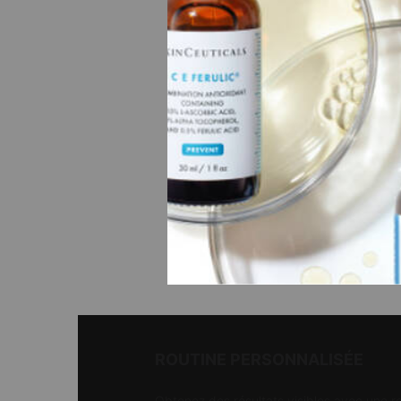
Une tai
50 ml
CHF 18
AJO
ROUTINE PERSONNALISÉE
Obtenez des résultats visibles avec une r