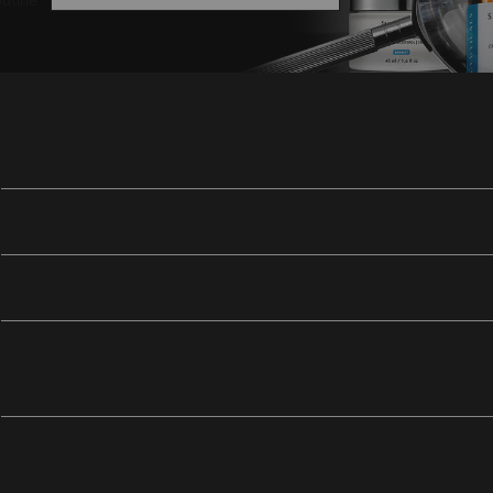
Quels sont les produits SkinCeuticals sont les plus
Les produits SkinCeuticals sont-ils testés par
Comment trouver les meilleurs produits de soins de
problème de peau ?