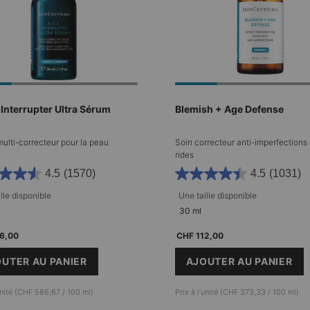
 Interrupter Ultra Sérum
Blemish + Age Defense
ulti-correcteur pour la peau
Soin correcteur anti-imperfections 
rides
4.5
(1570)
4.5
(1031)
lle disponible​
Une taille disponible​
30 ml
6,00
CHF 112,00
UTER AU PANIER
AJOUTER AU PANIER
A.G.E. INTERRUPTER ULTRA SÉRUM
BLEMISH + A
’unité (CHF 586,67 / 100 ml)
Prix à l’unité (CHF 373,33 / 100 ml)