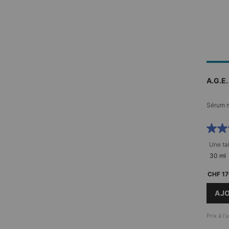
A.G.E.
Sérum m
Une tai
30 ml
CHF 17
AJO
Prix à l