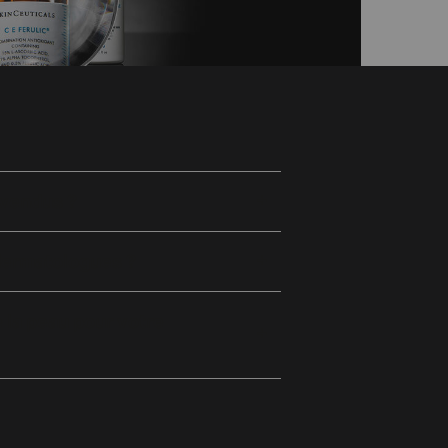
 vendus ?
 des dermatologues ?
 la peau pour votre