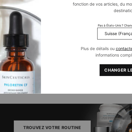
fonction de vos articles, du mo
lle disponible​
Une taille disponible​
destinati
48 ml
0,00
CHF 160,00
Pas à États-Unis ? Chan
UTER AU PANIER
AJOUTER AU PANIER
ADVANCED RGN-6
P-TIOX CRE
Plus de détails ou
contact
informations comp
CHARGER PLUS DE PROD
CHANGER LE
TROUVEZ VOTRE ROUTINE
outine