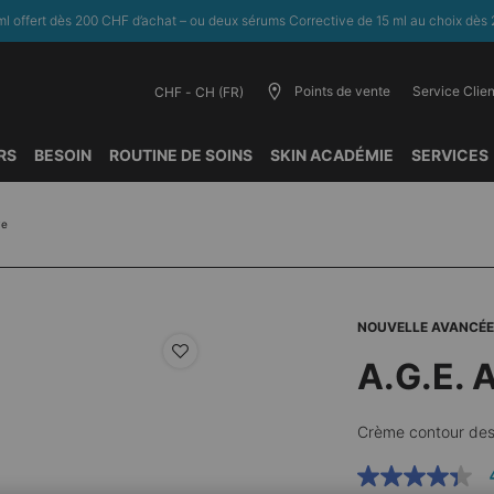
l offert dès 200 CHF d’achat – ou deux sérums Corrective de 15 ml au choix dès 
Points de vente
Service Clien
CHF - CH (FR)
RS
BESOIN
ROUTINE DE SOINS
SKIN ACADÉMIE
SERVICES
ye
NOUVELLE AVANCÉE
A.G.E. 
Crème contour des 
4.3