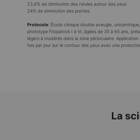
23,6% de diminution des ridules autour des yeux
24% de diminution des poches
Protocole
: Étude clinique double aveugle, unicentriq
phototype Fitzpatrick I à VI, âgées de 35 à 65 ans, prés
légers à modérés dans la zone périoculaire. Applicati
fois par jour sur le contour des yeux avec une protection
PDP Product The Science Behind
La sc