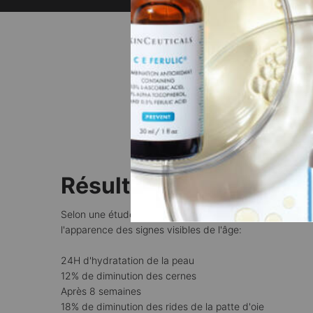
Before After Section
LA P
Résultats visibles
Selon une étude sur 8 semaines, A.G.E. Advanced Eye a
l'apparence des signes visibles de l'âge:
24H d'hydratation de la peau
12% de diminution des cernes
Après 8 semaines
18% de diminution des rides de la patte d'oie