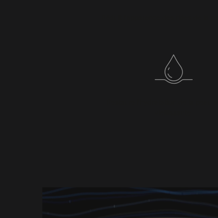
Réduit l'apparence des rides de la pa
Restaure l'hydratation de la peau 
vieillissante.
PDP Product Details Section