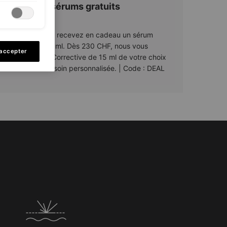
itez de vos sérums gratuits
tenant​
00 CHF d'achat, recevez en cadeau un sérum
sif P-TIOX de 15 ml. Dès 230 CHF, nous vous
 accepter
ns deux sérums Corrective de 15 ml de votre choix
votre routine de soin personnalisée. | Code : DEAL