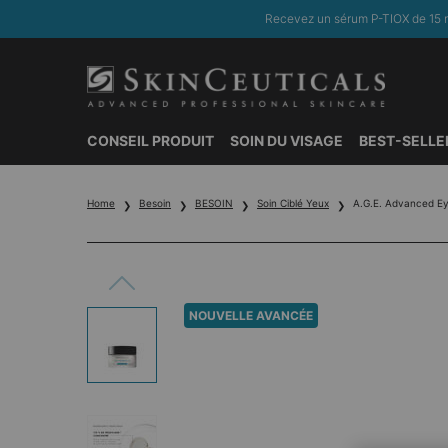
Recevez un sérum P-TIOX de 15 m
CONSEIL PRODUIT
SOIN DU VISAGE
BEST-SELLE
Contenu principal
Home
Besoin
BESOIN
Soin Ciblé Yeux
A.G.E. Advanced E
NOUVELLE AVANCÉE