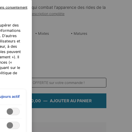
es pour les yeux qui combat l'apparence des rides de la
sans consentement
ches et ...
Lire la description complète
cupérer des
 PEAUX:
 informations
• Normales
• Mixtes
• Matures
. D'autres
lisateurs et
eur, à des
bles peuvent
00 / 100 ml)
ment »). Il
nces («
quant sur le
litique de
fitez d'une livraison OFFERTE sur votre commande !
ujours actif
CHF 120,00
―
AJOUTER AU PANIER
A.G.E. ADVANCED 
ge