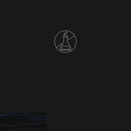
tte d'oie.
Améliore l'apparence des poches et des cernes.
Améliore 
yeux,
sèche et
Sans parfum et sans colorant.
A.G.E. Ad
produit