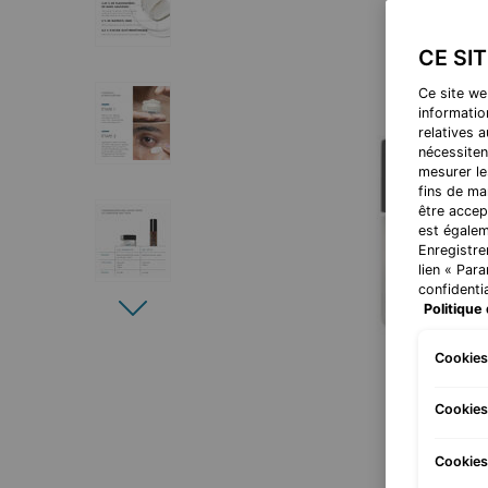
CE SI
Ce site we
information
relatives 
nécessiten
mesurer le
fins de ma
être accep
est égalem
Enregistre
lien « Par
confidentia
Politique 
Cookies
Cookies
Cookies