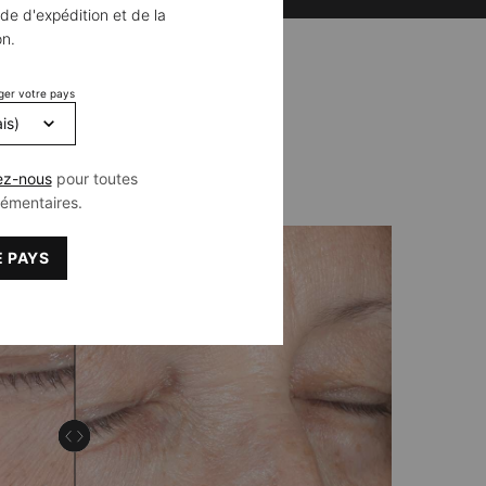
de d'expédition et de la
on.
ger votre pays
FIQUE
ez-nous
pour toutes
lémentaires.
 PAYS