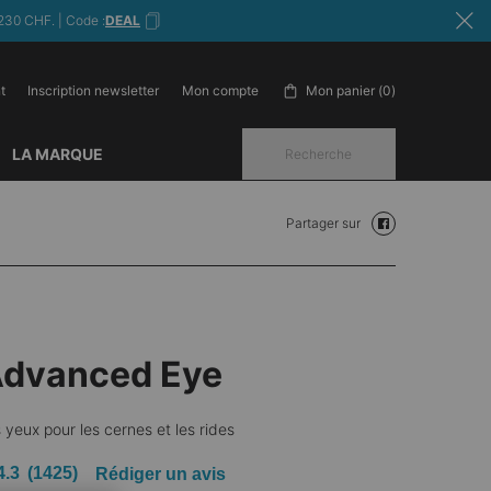
230 CHF. | Code :
DEAL
t
Inscription newsletter
Mon panier
0
Mon compte
0 produit in cart
LA MARQUE
Recherche
Partager sur
Partager sur face
Advanced Eye
yeux pour les cernes et les rides
4.3
(1425)
Rédiger un avis