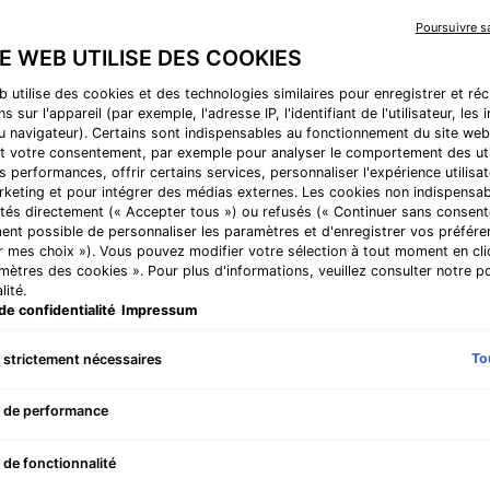
étoiles
sur
Une crème anti-rid
Poursuivre 
5,
patte d'oie, des po
TE WEB UTILISE DES COOKIES
valeur
de
la
b utilise des cookies et des technologies similaires pour enregistrer et ré
RECOMMANDÉ POUR
note
s sur l'appareil (par exemple, l'adresse IP, l'identifiant de l'utilisateur, les
• Sèches
moyenne.
au navigateur). Certains sont indispensables au fonctionnement du site web
Read
t votre consentement, par exemple pour analyser le comportement des uti
1425
CHF 120,00
s performances, offrir certains services, personnaliser l'expérience utilisat
Reviews.
rketing et pour intégrer des médias externes. Les cookies non indispensa
Prix à l’unité (CHF 800,
Lien
tés directement (« Accepter tous ») ou refusés (« Continuer sans consente
sur
One size only
ent possible de personnaliser les paramètres et d'enregistrer vos préfére
la
15 ml
même
r mes choix »). Vous pouvez modifier votre sélection à tout moment en cli
Selected
, 1 of 1
CHF 120,00
page.
amètres des cookies ». Pour plus d'informations, veuillez consulter notre po
lité.
Bonne nouvelle ! Pro
de confidentialité
Impressum
Quantité
To
 strictement nécessaires
−
+
A.G.E. Advanced Eye - Zoom ima
 de performance
 de fonctionnalité