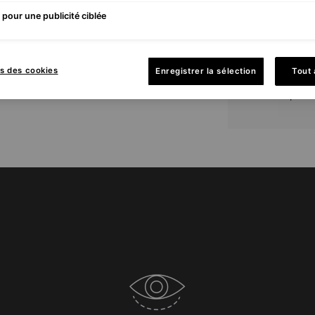
Prof
pour une publicité ciblée
main
Dès 2
exclu
s des cookies
Enregistrer la sélection
Tout
offro
pour 
Bénéfices du soin