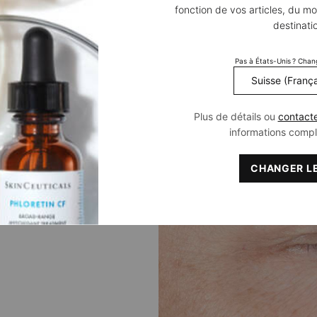
fonction de vos articles, du mo
destinati
A.G.E. Advanced Eye
Pas à États-Unis ? Chan
REUVE SCIENTI
Plus de détails ou
contact
informations comp
CHANGER LE
méliore significativement