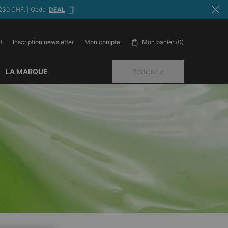
230 CHF. | Code :
DEAL
t
Inscription newsletter
Mon panier
0
Mon compte
0 produit in cart
LA MARQUE
Recherche