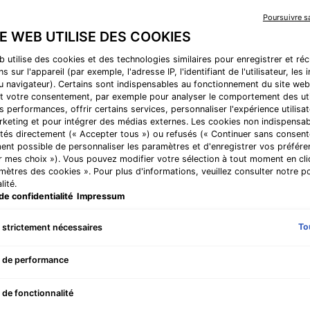
Poursuivre 
TE WEB UTILISE DES COOKIES
Comparer les produits
b utilise des cookies et des technologies similaires pour enregistrer et ré
s sur l'appareil (par exemple, l'adresse IP, l'identifiant de l'utilisateur, les
au navigateur). Certains sont indispensables au fonctionnement du site web
t votre consentement, par exemple pour analyser le comportement des uti
s performances, offrir certains services, personnaliser l'expérience utilisat
rketing et pour intégrer des médias externes. Les cookies non indispensa
tés directement (« Accepter tous ») ou refusés (« Continuer sans consente
ent possible de personnaliser les paramètres et d'enregistrer vos préfére
r mes choix »). Vous pouvez modifier votre sélection à tout moment en cli
amètres des cookies ». Pour plus d'informations, veuillez consulter notre po
lité.
de confidentialité
Impressum
To
 strictement nécessaires
 de performance
ting B5 Masque
Phyto Corrective Masque
 de fonctionnalité