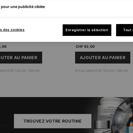
hydratation intense
Masque apaisant multi-actions
pour une publicité ciblée
4.3
(268)
4.4
(164)
lle disponible​
Une taille disponible​
s des cookies
Enregistrer la sélection
Tout
60 ml
4,00
CHF 92,00
UTER AU PANIER
AJOUTER AU PANIER
HYDRATING B5 MASQUE
PHYTO CORR
’unité (CHF 125,33 / 100 ml)
Prix à l’unité (CHF 153,33 / 100 ml)
TROUVEZ VOTRE ROUTINE
outine