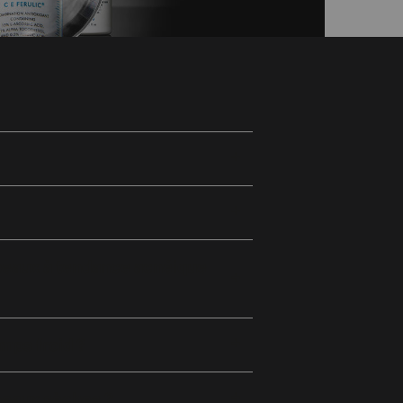
 peaux à tendance acnéique
mps froid ?
 peaux sèches ?