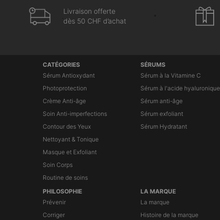
Livraison offerte
dès 50 CHF d’achat
Navigation du pied de page
CATÉGORIES
SÉRUMS
Sérum Antioxydant
Sérum à la Vitamine C
Photoprotection
Sérum à l'acide hyaluronique
Crème Anti-âge
Sérum anti-âge
Soin Anti-imperfections
Sérum exfoliant
Contour des Yeux
Sérum Hydratant
Nettoyant & Tonique
Masque et Exfoliant
Soin Corps
Routine de soins
PHILOSOPHIE
LA MARQUE
Prévenir
La marque
Corriger
Histoire de la marque