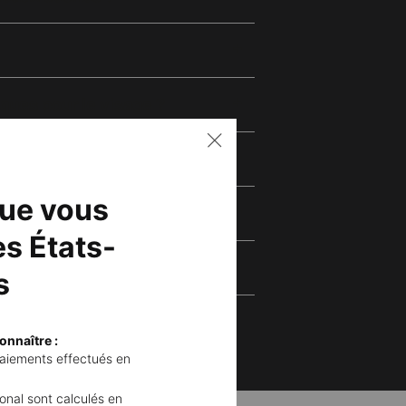
sques pour le visage ?
ques faciaux ?
que vous
s États-
s
onnaître :
 paiements effectués en
tional sont calculés en