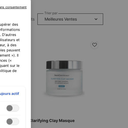
sans consentement
Trier par
3 produits
cupérer des
 informations
. D'autres
lisateurs et
eur, à des
bles peuvent
ment »). Il
nces («
quant sur le
litique de
ujours actif
Clarifying Clay Masque