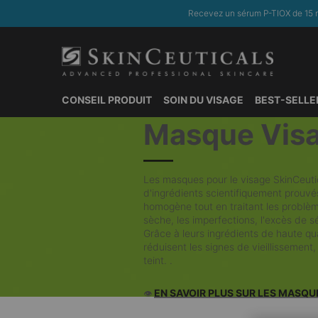
Recevez un sérum P-TIOX de 15 m
CONSEIL PRODUIT
SOIN DU VISAGE
BEST-SELLE
Masque Vis
Contenu principal
Les masques pour le visage SkinCeuti
d'ingrédients scientifiquement prouvés
homogène tout en traitant les problèm
sèche, les imperfections, l'excès de 
Grâce à leurs ingrédients de haute qu
réduisent les signes de vieillissement,
teint. .
EN SAVOIR PLUS SUR LES MASQU
👁