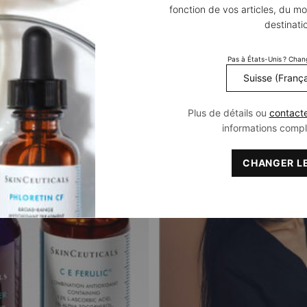
fonction de vos articles, du mo
destinati
vec un professionnel pour cr
Pas à États-Unis ? Chan
Découvrez nos services pour construire votre routine personnalisée
Plus de détails ou
contact
informations comp
CHANGER LE