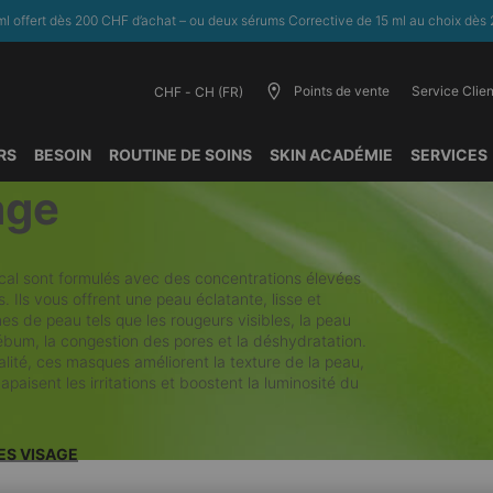
l offert dès 200 CHF d’achat – ou deux sérums Corrective de 15 ml au choix dès 
Points de vente
Service Clien
CHF - CH (FR)
RS
BESOIN
ROUTINE DE SOINS
SKIN ACADÉMIE
SERVICES
age
cal sont formulés avec des concentrations élevées
. Ils vous offrent une peau éclatante, lisse et
es de peau tels que les rougeurs visibles, la peau
sébum, la congestion des pores et la déshydratation.
alité, ces masques améliorent la texture de la peau,
 apaisent les irritations et boostent la luminosité du
ES VISAGE