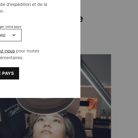
de d'expédition et de la
on.
éer votre routine
ger votre pays
ez-nous
pour toutes
lémentaires.
 PAYS