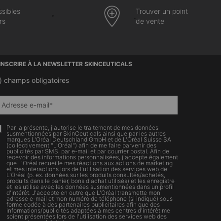
ssibles
Trouver un point
rs
de vente
’INSCRIRE À LA NEWSLETTER SKINCEUTICALS
)
champs obligatoires
Adresse e-mail
*
Par la présente, j'autorise le traitement de mes données
susmentionnées par SkinCeuticals ainsi que par les autres
marques L'Oréal Deutschland GmbH et de L'Oréal Suisse SA
(collectivement "L'Oréal") afin de me faire parvenir des
publicités par SMS, par e-mail et par courrier postal. Afin de
recevoir des informations personnalisées, j'accepte également
que L'Oréal recueille mes réactions aux actions de marketing
et mes interactions lors de l'utilisation des services web de
L'Oréal (p. ex. données sur les produits consultés/achetés,
produits dans le panier, bons d'achat utilisés) et les enregistre
et les utilise avec les données susmentionnées dans un profil
d'intérêt. J'accepte en outre que L'Oréal transmette mon
adresse e-mail et mon numéro de téléphone (si indiqué) sous
forme codée à des partenaires publicitaires afin que des
informations/publicités adaptées à mes centres d'intérêt me
soient présentées lors de l'utilisation des services web des