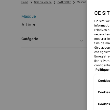
Home
Soin Du Visage
CATÉGORIE
Masque
CE SI
Masque
Ce site we
Masque
Affiner
information
relatives 
nécessiten
Catégorie
mesurer le
fins de ma
être accep
est égalem
Enregistre
lien « Par
confidentia
Politique 
Cookies
Cookies
Hydra
Cookies