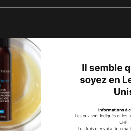
Les masques faciaux sont-ils bons pour la peau ?
Doit-on hydrater la peau après avoir utilisé des ma
Faut-il nettoyer la peau après avoir utilisé des mas
Il semble 
Comment appliquer les masques pour le visage ?
soyez en Le
Combien de temps laisser poser un masque ?
Uni
Informations à c
Les prix sont indiqués et les
CHF.
Les frais d'envoi à l'interna