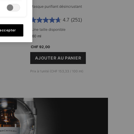
Masque purifiant désincrustant
4.7
(251)
Une taille disponible​
 accepter
60 ml
CHF 92,00
AJOUTER AU PANIER
ECTIVE MASQUE
CLARIFYING CLAY MASQUE
Prix à l’unité (CHF 153,33 / 100 ml)