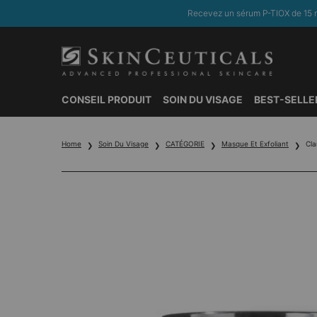
Recevez un sérum P-TIOX de 15 m
CONSEIL PRODUIT
SOIN DU VISAGE
BEST-SELLE
Contenu principal
Home
Soin Du Visage
CATÉGORIE
Masque Et Exfoliant
Cla