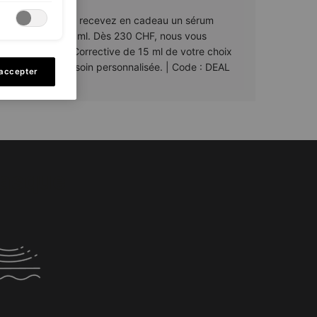
00 CHF d'achat, recevez en cadeau un sérum
sif P-TIOX de 15 ml. Dès 230 CHF, nous vous
ns deux sérums Corrective de 15 ml de votre choix
votre routine de soin personnalisée. | Code : DEAL
 accepter
Masque
amomille calment et