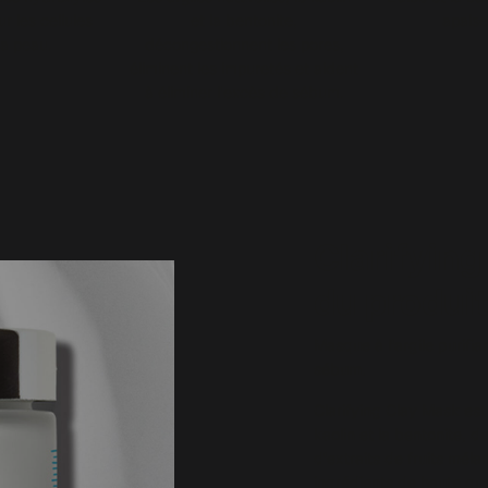
r les cellules
et la bentonite,
apaise
la peau.
décongestionnent les pores,
éliminent les impuretés et aident
à éliminer l'excès de sébum.
Clarifying
du produit
Masque à l'argile purifi
sébum.
Clarifying Clay Mask est
kaolin et la bentonite, d
d'extraits de fruits mél
ingrédients de haute qua