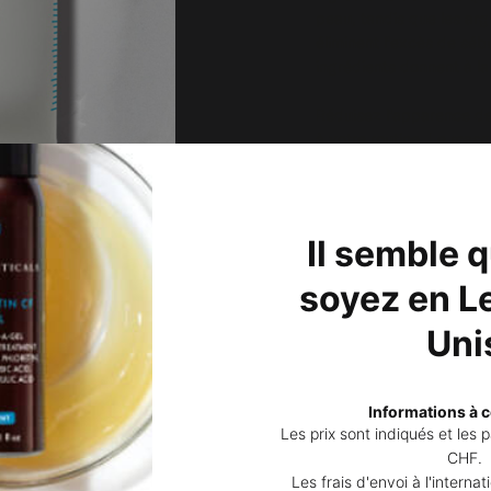
peau, tandis que les arg
éliminent l'excès de séb
ingrédients donnent à l
Réduisez l'apparence d
à votre routine. Le masqu
camomille et d'autres ext
peau, réduisant ainsi le
Il semble 
COMMENT L'UTILISER
soyez en Le
Uni
ience derrière
Clarifying Cla
Informations à c
Les prix sont indiqués et les
CHF.
Les frais d'envoi à l'interna