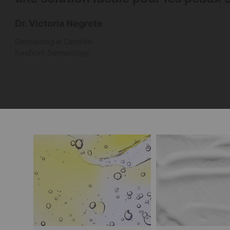
Dr. Victoria Negrete
Dermatologue Certifiée
Forefront Dermatology