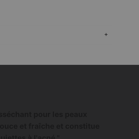
esséchant pour les peaux
douce et fraîche et constitue
jettes à l'acné."