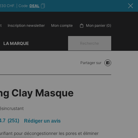
230 CHF. | Code :
DEAL
t
Inscription newsletter
Mon panier
0
Mon compte
0 produit in cart
LA MARQUE
Recherche
Partager sur
Partager sur face
ing Clay Masque
ésincrustant
4.7
(251)
Rédiger un avis
urifiant pour décongestionner les pores et éliminer