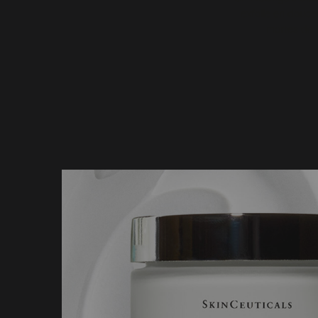
exfolie en douceu
mortes de 
PDP Product Details Section