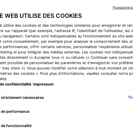
l'excès de sébum.
valeur
Poursuivre 
de
la
RECOMMANDÉ POUR
TE WEB UTILISE DES COOKIES
note
• Normal
moyenne.
b utilise des cookies et des technologies similaires pour enregistrer et ré
Read
s sur l'appareil (par exemple, l'adresse IP, l'identifiant de l'utilisateur, les
251
CHF 92,00
au navigateur). Certains sont indispensables au fonctionnement du site web
Reviews.
Prix à l’unité (CHF 153,3
t votre consentement, par exemple pour analyser le comportement des uti
Lien
sur
s performances, offrir certains services, personnaliser l'expérience utilisat
One size only
la
rketing et pour intégrer des médias externes. Les cookies non indispensa
60 ml
même
Selected
, 1 of 1
CHF 92,00
tés directement (« Accepter tous ») ou refusés (« Continuer sans consente
page.
ent possible de personnaliser les paramètres et d'enregistrer vos préfére
r mes choix »). Vous pouvez modifier votre sélection à tout moment en cli
Bonne nouvelle ! Pro
amètres des cookies ». Pour plus d'informations, veuillez consulter notre po
lité.
Quantité
de confidentialité
Impressum
−
+
To
 strictement nécessaires
Clarifying Clay Masque - Zoom image
 de performance
Prof
 de fonctionnalité
main