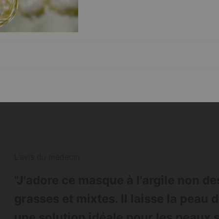
L'avis du médecin
"J'adore ce masque à l'argile non d
grasses et mixtes. Il laisse la peau 
une solution idéale pour les peaux su