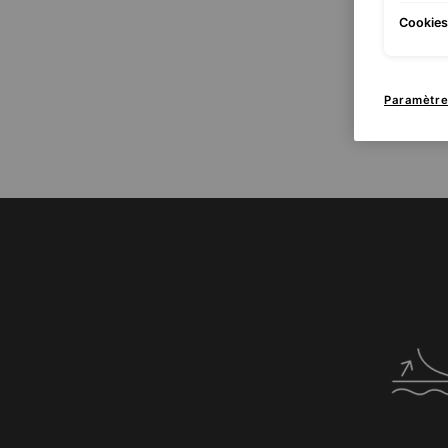
Cookies 
Paramètre
PDP Product Benefits Section
Les b
Un mélange d'aci