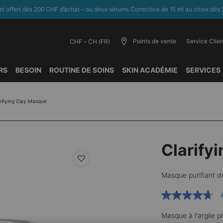
l offert dès 200 CHF d’achat – ou deux sérums Corrective de 15 ml au choix dès 
Points de vente
Service Clien
CHF - CH (FR)
RS
BESOIN
ROUTINE DE SOINS
SKIN ACADÉMIE
SERVICES
rifying Clay Masque
Clarify
Masque purifiant d
4.7
étoiles
sur
Masque à l'argile p
5,