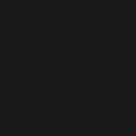
nt la peau.
 Clay Masque Détails
ant pour décongestionner les pores et éliminer l'excès de
 un masque à l'argile non desséchant qui associe le
es argiles terrestres de la plus haute qualité, à 2 %
angés et à une combinaison d'aloès et de camomille. Ces
lité agissent en synergie pour calmer et apaiser la