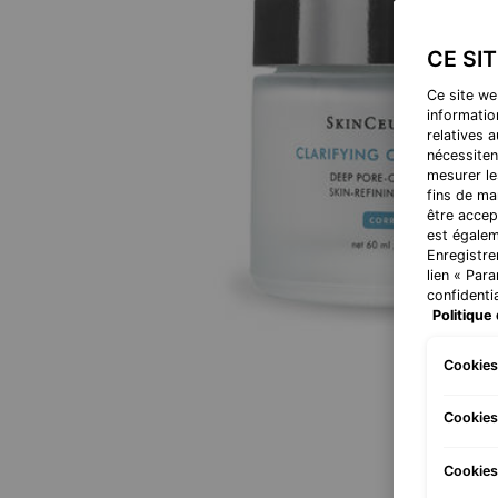
CE SI
Ce site we
information
relatives 
nécessiten
mesurer le
fins de ma
être accep
est égalem
Enregistre
lien « Par
confidentia
Politique 
Cookies
Cookies
Cookies