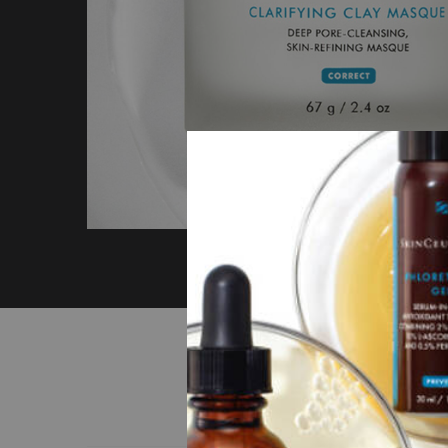
PDP Before After Section
La sc