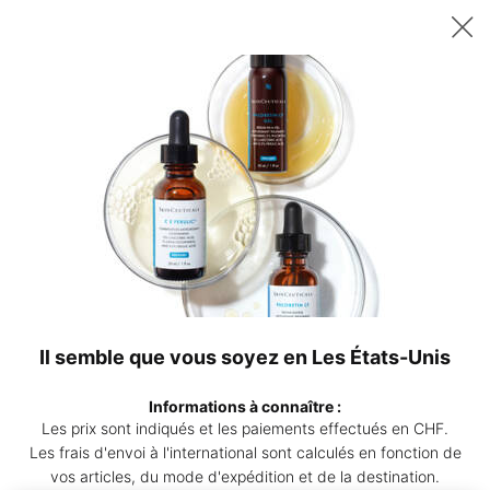
Recevez un sérum P-TIOX de 15 ml offert dès 200 CHF d’achat – ou
deux sérums Corrective de 15 ml au choix dès 230 CHF. | Code :
DEAL
0
Points
Mon
0 produ
de
panier
Contenu principal
vente
Service client
Contactez-nous
Il semble que vous soyez en Les États-Unis
Informations à connaître :
Les prix sont indiqués et les paiements effectués en CHF.
Les frais d'envoi à l'international sont calculés en fonction de
vos articles, du mode d'expédition et de la destination.