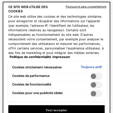
Poursuivre sans consentement
CE SITE WEB UTILISE DES
Pas à États-Unis ? Changer votre pays
COOKIES
Ce site web utilise des cookies et des technologies similaires
pour enregistrer et récupérer des informations sur l'appareil
(par exemple, l'adresse IP, l'identifiant de l'utilisateur, les
Plus de détails ou
contactez-nous
pour toutes informations
informations relatives au navigateur). Certains sont
indispensables au fonctionnement du site web. D'autres
complémentaires.
nécessitent votre consentement, par exemple pour analyser le
comportement des utilisateurs et mesurer les performances,
CHANGER LE PAYS
offrir certains services, personnaliser l'expérience utilisateur, à
des fins de marketing et pour intégrer des médias externes.
Politique de confidentialité
Impressum
Les cookies non indispensables peuvent être acceptés
directement (« Accepter tous ») ou refusés (« Continuer sans
consentement »). Il est également possible de personnaliser
Toujours actif
Cookies strictement nécessaires
les paramètres et d'enregistrer vos préférences (« Enregistrer
mes choix »). Vous pouvez modifier votre sélection à tout
Cookies de performance
moment en cliquant sur le lien « Paramètres des cookies ».
Cookies de fonctionnalité
Pour plus d'informations, veuillez consulter notre politique de
confidentialité.
Cookies pour une publicité ciblée
Tout accepter