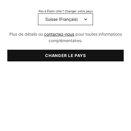
Découvrir nos sérums
Pas à États-Unis ? Changer votre pays
Plus de détails ou
contactez-nous
pour toutes informations
complémentaires.
CHANGER LE PAYS
Sérums à la vitamine C
Sérums à l’acide
hyaluronique
SÉRUM