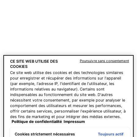
Une taille disponible​
Une taille disponible​
30 ml
30 ml
CHF 184,00
CHF 176,00
AJOUTER AU
AJOUTER AU
PANIER
C E FERULIC AVEC 15 % DE VITAMINE C
PANIER
A.G.E. INT
Prix à l’unité (CHF 613,33 /
Prix à l’unité (CHF 586,67 /
100 ml)
100 ml)
Poursuivre sans consentement
CE SITE WEB UTILISE DES
COOKIES
Ce site web utilise des cookies et des technologies similaires
pour enregistrer et récupérer des informations sur l'appareil
(par exemple, l'adresse IP, l'identifiant de l'utilisateur, les
INNOVATION
informations relatives au navigateur). Certains sont
indispensables au fonctionnement du site web. D'autres
nécessitent votre consentement, par exemple pour analyser le
comportement des utilisateurs et mesurer les performances,
offrir certains services, personnaliser l'expérience utilisateur, à
des fins de marketing et pour intégrer des médias externes.
Politique de confidentialité
Impressum
Les cookies non indispensables peuvent être acceptés
directement (« Accepter tous ») ou refusés (« Continuer sans
consentement »). Il est également possible de personnaliser
Toujours actif
Cookies strictement nécessaires