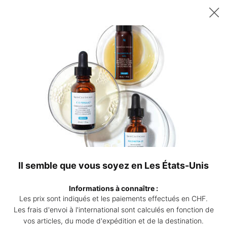
Recevez un sérum P-TIOX de 15 ml offert dès 200 CHF d’achat – ou
deux sérums Corrective de 15 ml au choix dès 230 CHF. | Code :
DEAL
0
Points
Mon
0 produ
de
panier
Contenu principal
vente
Sérums
Les sérums SkinCeuticals sont des formules concentrées
Il semble que vous soyez en Les États-Unis
conçues pour aider à prévenir et corriger l’apparence de
préoccupations et conditions cutanées spécifiques.​
Informations à connaître :
Les prix sont indiqués et les paiements effectués en CHF.
👁
EN SAVOIR PLUS SUR LES SÉRUMS
Les frais d'envoi à l'international sont calculés en fonction de
vos articles, du mode d'expédition et de la destination.