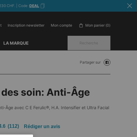
230 CHF. | Code :
DEAL
t
Inscription newsletter
Mon panier
0
Mon compte
0 produit in cart
LA MARQUE
Recherche
Partager sur
Partager sur face
 des soin: Anti-Âge
ti-Âge avec C E Ferulic®, H.A. Intensifier et Ultra Facial
4.6
(112)
Rédiger un avis