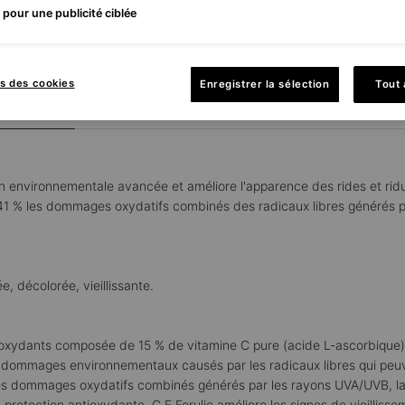
pour une publicité ciblée
s des cookies
Enregistrer la sélection
Tout
cription
Conseils d'utilisation
Ingrédi
n environnementale avancée et améliore l'apparence des rides et ridules
à 41 % les dommages oxydatifs combinés des radicaux libres générés p
 décolorée, vieillissante.
ioxydants composée de 15 % de vitamine C pure (acide L-ascorbique),
es dommages environnementaux causés par les radicaux libres qui peuve
les dommages oxydatifs combinés générés par les rayons UVA/UVB, la 
protection antioxydante, C E Ferulic améliore les signes de vieillis