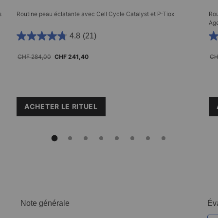
s
Routine peau éclatante avec Cell Cycle Catalyst et P-Tiox
Rou
Age
4.8
(21)
Ancien prix
CHF 284,00
Nouveau prix
CHF 241,40
Anc
CH
ACHETER LE RITUEL
DAILY DUO: GLASS SKIN