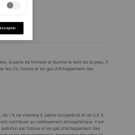
 accepter
ents
, la perte de fermeté et illumine le teint de la peau. Il
ar les UV, l'ozone et les gaz d'échappement des
 de 1 % de vitamine E (alpha-tocophérol) et de 0,5 %
nt contribuer au vieillissement atmosphérique. Il est
pollution par l'ozone et les gaz d'échappement des
sement et les photodommages, l'apparence des rides et