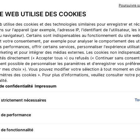
sur
C E FERULIC: Un sé
Poursuivre 
5,
environnement ...
L
valeur
TE WEB UTILISE DES COOKIES
de
la
b utilise des cookies et des technologies similaires pour enregistrer et ré
note
Ancien prix
Nouveau prix
CHF 366,00
C
s sur l'appareil (par exemple, l'adresse IP, l'identifiant de l'utilisateur, les
moyenne.
au navigateur). Certains sont indispensables au fonctionnement du site web
Read
112
t votre consentement, par exemple pour analyser le comportement des uti
Reviews.
Bonne nouvelle ! Pro
s performances, offrir certains services, personnaliser l'expérience utilisat
Lien
rketing et pour intégrer des médias externes. Les cookies non indispensa
sur
tés directement (« Accepter tous ») ou refusés (« Continuer sans consente
Quantité
la
ent possible de personnaliser les paramètres et d'enregistrer vos préfére
même
−
+
r mes choix »). Vous pouvez modifier votre sélection à tout moment en cli
page.
amètres des cookies ». Pour plus d'informations, veuillez consulter notre po
lité.
de confidentialité
Impressum
To
 strictement nécessaires
Cet ensemble com
Routine des soin: Anti-Âge - Zoom image
 de performance
 de fonctionnalité