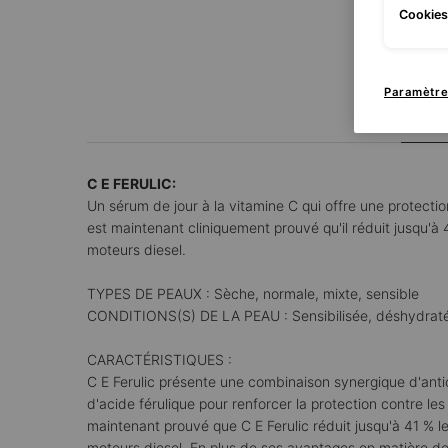
Cookies 
PDP Tabs
Paramètre
Des
C E FERULIC:
Un sérum de jour à la vitamine C qui offre une protectio
est maintenant cliniquement prouvé qu'il réduit jusqu'
moteurs diesel.
TYPES DE PEAUX : Sèche, normale, mixte, sensible
CONDITIONS(S) DE LA PEAU : Sensibilisée, déshydratée,
CARACTÉRISTIQUES :
C E Ferulic présente une combinaison synergique d'ant
d'acide férulique pour renforcer la protection contre l
maintenant prouvé que C E Ferulic réduit jusqu'à 41 % 
moteurs diesel. En plus de ses avantages en matière de 