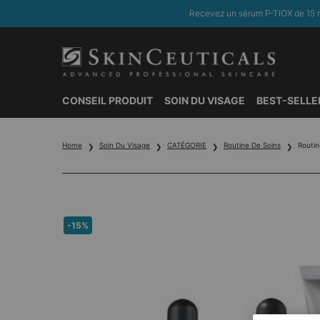
Recevez un sérum P-TIOX de 15 m
CONSEIL PRODUIT
SOIN DU VISAGE
BEST-SELLE
Contenu principal
Home
Soin Du Visage
CATÉGORIE
Routine De Soins
Routin
-15%