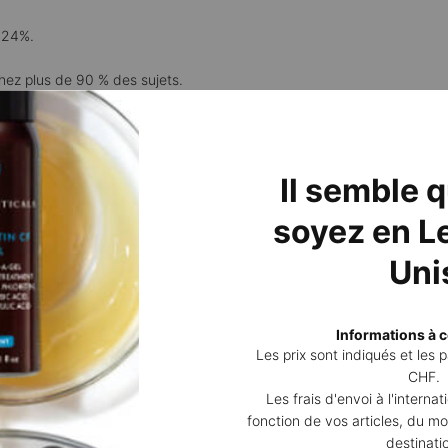
 24%.
chez plus de 90 % des sujets.
au contre un large spectre de rayons UV connus pour entraîner une a
te protection prévient du vieillissement prématuré dû aux UV.
Il semble 
soyez en Le
Uni
 24 heures
Informations à c
Les prix sont indiqués et les
CHF.
COMPLÉTEZ VOTRE ROUTIN
Les frais d'envoi à l'interna
fonction de vos articles, du mo
destinati