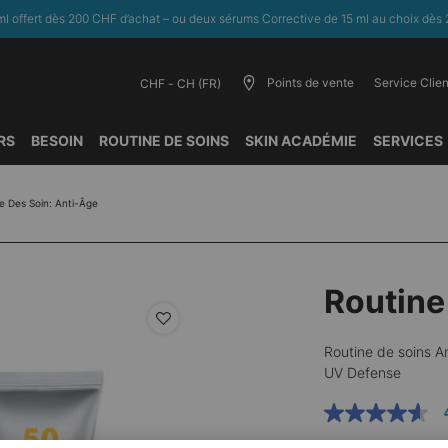
l offert dès 200 CHF d’achat – ou deux sérums Corrective de 15 ml au choix dès 
Points de vente
Service Clien
CHF - CH (FR)
RS
BESOIN
ROUTINE DE SOINS
SKIN ACADÉMIE
SERVICES
e Des Soin: Anti-Âge
Routine
Routine de soins An
UV Defense
4.6
étoiles