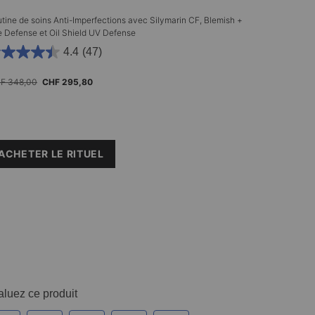
tine de soins Anti-Imperfections avec Silymarin CF, Blemish +
Routine de s
 Defense et Oil Shield UV Defense
Defense Ser
4.4
(47)
ien prix
F 348,00
Nouveau prix
CHF 295,80
Ancien prix
CHF 369,00
ACHETER LE RITUEL
ACHETE
ROUTINE DES SOIN: ANTI-IMPERFECTIONS