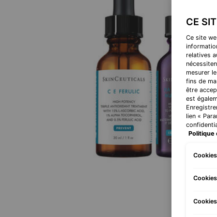
CE SI
Ce site we
information
relatives 
nécessiten
mesurer le
fins de ma
être accep
est égalem
Enregistre
lien « Par
confidentia
Politique 
Cookies
Cookies
Cookies