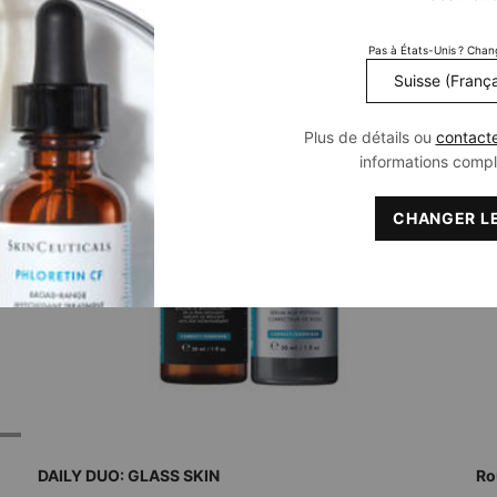
-15%
-
Pas à États-Unis ? Chan
Plus de détails ou
contact
informations comp
CHANGER LE
DAILY DUO: GLASS SKIN
Ro