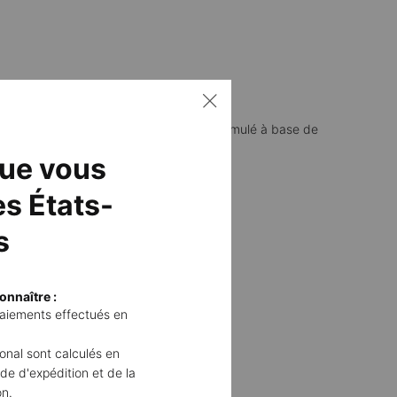
ccélération du vieillissement cutané. Formulé à base de
que vous
s États-
s
onnaître :
 paiements effectués en
E
tional sont calculés en
de d'expédition et de la
on.