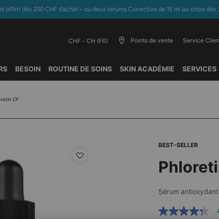
l offert dès 200 CHF d’achat – ou deux sérums Corrective de 15 ml au choix dès 
Points de vente
Service Clien
CHF - CH (FR)
RS
BESOIN
ROUTINE DE SOINS
SKIN ACADÉMIE
SERVICES
oretin CF
BEST-SELLER
Phloret
Sérum antioxydant 
4.3