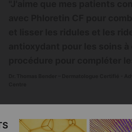
"J'aime que mes patients co
avec Phloretin CF pour comba
et lisser les ridules et les ri
antioxydant pour les soins à
procédure pour compléter les
Dr. Thomas Bender – Dermatologue Certifié - 
Centre
TS