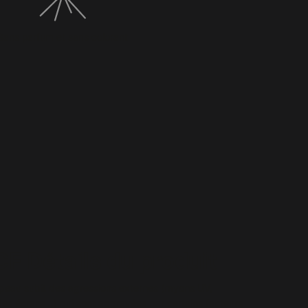
Sans parfum et sans colorant
CF Détails du produit
peau subit des agressions externes (rayons UV,
 des écrans…) qui sont aggravées par certains facteurs