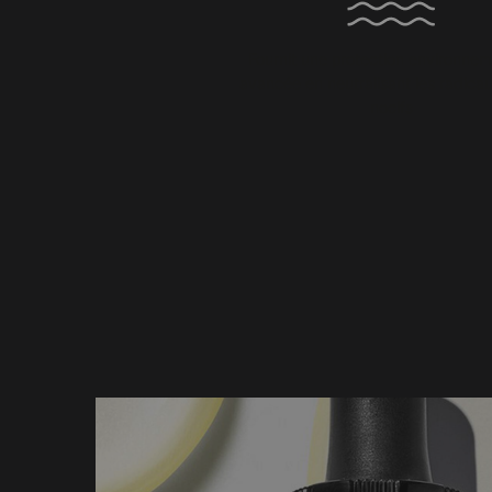
Fournit une protection environnem
avancée en neutralisant les radicau
nocifs
PDP Product Details Section