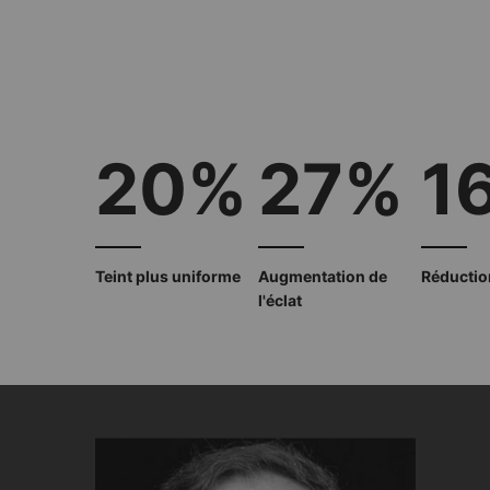
20%
27%
1
Teint plus uniforme
Augmentation de
Réductio
l'éclat
PDP Product The Science Behind
PHYSICIAN INSIGHT