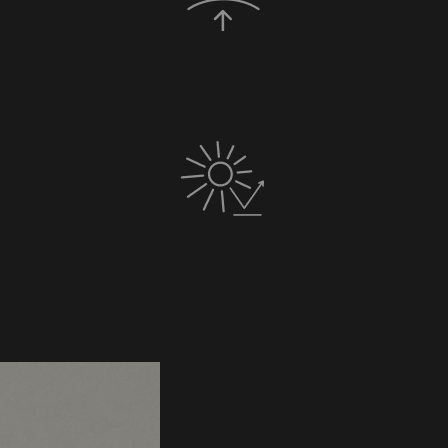
entale
Réduit l'apparence des taches pigmentaires et
x libres
améliore l'éclat de la peau
Idéal pour les peaux normales, grasses et mixtes
Phloretin 
Quotidiennement, votre 
pollution, lumière bleue