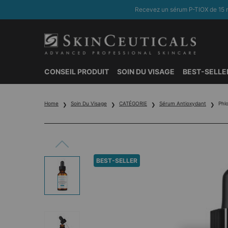
Recevez un sérum P-TIOX de 15 m
CONSEIL PRODUIT
SOIN DU VISAGE
BEST-SELLE
Contenu principal
Home
Soin Du Visage
CATÉGORIE
Sérum Antioxydant
Phl
BEST-SELLER