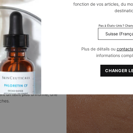
fonction de vos articles, du mo
Phloretin CF
destinati
REUVE SCIENTI
Pas à États-Unis ? Chan
Plus de détails ou
contact
informations comp
CHANGER LE
ection environnementale supérieure,
nt un teint plus uniforme, une
aches.