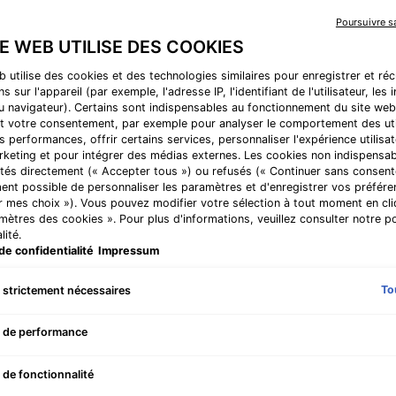
étoiles
sur
Quotidiennement, v
Poursuivre 
5,
pollution, lumière b
TE WEB UTILISE DES COOKIES
valeur
de
la
b utilise des cookies et des technologies similaires pour enregistrer et ré
POUR PEAUX:
note
s sur l'appareil (par exemple, l'adresse IP, l'identifiant de l'utilisateur, les
• Normales
moyenne.
au navigateur). Certains sont indispensables au fonctionnement du site web
Read
t votre consentement, par exemple pour analyser le comportement des uti
• avec des taches
1434
s performances, offrir certains services, personnaliser l'expérience utilisat
Reviews.
rketing et pour intégrer des médias externes. Les cookies non indispensa
CHF 184,00
Lien
tés directement (« Accepter tous ») ou refusés (« Continuer sans consente
sur
Prix à l’unité (CHF 613,3
ent possible de personnaliser les paramètres et d'enregistrer vos préfére
la
même
r mes choix »). Vous pouvez modifier votre sélection à tout moment en cli
One size only
page.
30 ml
amètres des cookies ». Pour plus d'informations, veuillez consulter notre po
Selected
, 1 of 1
CHF 184,00
lité.
de confidentialité
Impressum
Bonne nouvelle ! Pro
To
 strictement nécessaires
Quantité
Phloretin CF - Zoom image
−
+
 de performance
 de fonctionnalité