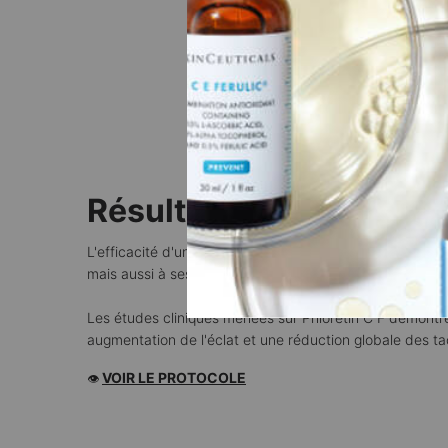
LA P
Résultats Visibles
L'efficacité d'un antioxydant ne se limite pas à sa prot
mais aussi à ses résultats anti-âge visibles.
Les études cliniques menées sur Phloretin C F démontre
augmentation de l'éclat et une réduction globale des t
VOIR LE PROTOCOLE
👁