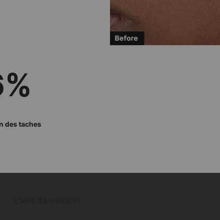
6%
n des taches
L'avis du médecin