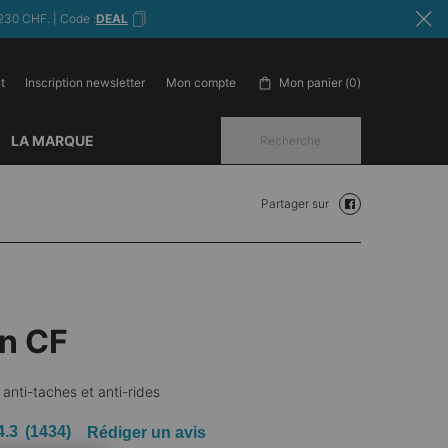
230 CHF. | Code :
DEAL
t
Inscription newsletter
Mon panier
0
Mon compte
0 produit in cart
LA MARQUE
Recherche
Partager sur
Partager sur face
in CF
anti-taches et anti-rides
4.3
(1434)
Rédiger un avis