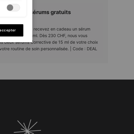
itez de vos sérums gratuits
tenant​
00 CHF d'achat, recevez en cadeau un sérum
 accepter
sif P-TIOX de 15 ml. Dès 230 CHF, nous vous
ns deux sérums Corrective de 15 ml de votre choix
votre routine de soin personnalisée. | Code : DEAL
F