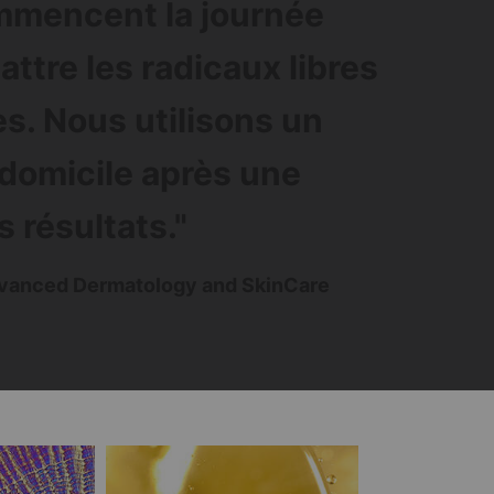
mmencent la journée
ttre les radicaux libres
des. Nous utilisons un
 domicile après une
 résultats."
Advanced Dermatology and SkinCare