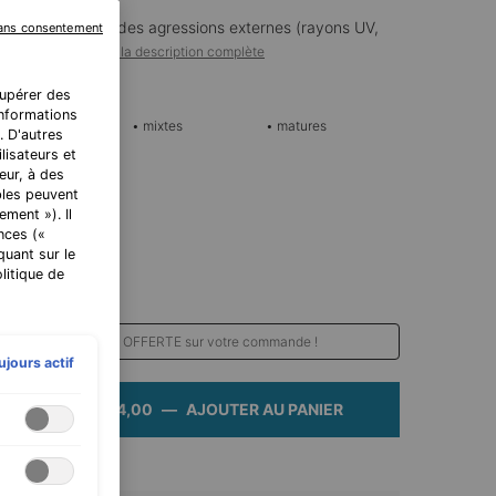
otre peau subit des agressions externes (rayons UV,
sans consentement
leue des é ...
Lire la description complète
cupérer des
 informations
• grasses
• mixtes
• matures
. D'autres
lisateurs et
eur, à des
bles peuvent
ment »). Il
3 / 100 ml)
nces («
quant sur le
litique de
fitez d'une livraison OFFERTE sur votre commande !
ujours actif
CHF 184,00
―
AJOUTER AU PANIER
PHLORETIN CF