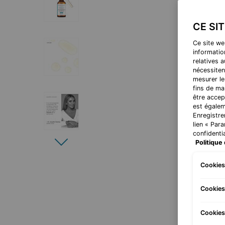
CE SI
Ce site we
information
relatives 
nécessiten
mesurer le
fins de ma
être accep
est égalem
Enregistre
lien « Par
confidentia
Politique 
Cookies
Cookies
Cookies