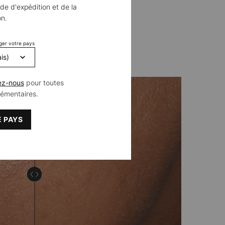
de d'expédition et de la
on.
FIQUE
ger votre pays
ez-nous
pour toutes
lémentaires.
 PAYS