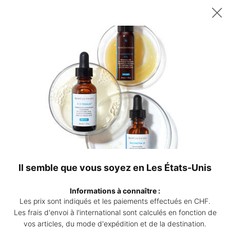
Recevez un sérum P-TIOX de 15 ml offert dès 200 CHF d’achat – ou
deux sérums Corrective de 15 ml au choix dès 230 CHF. | Code :
DEAL
0
Points
Mon
0 produ
de
panier
Contenu principal
vente
Revenir à Masque
Phyto Corrective Masque
Masque apaisant multi-actions
4.4
(164)
Rédiger un avis
4.4
étoiles
Il semble que vous soyez en Les États-Unis
sur
Phyto
5,
valeur
Informations à connaître :
de
Les prix sont indiqués et les paiements effectués en CHF.
la
note
Les frais d'envoi à l'international sont calculés en fonction de
moyenne.
vos articles, du mode d'expédition et de la destination.
Read