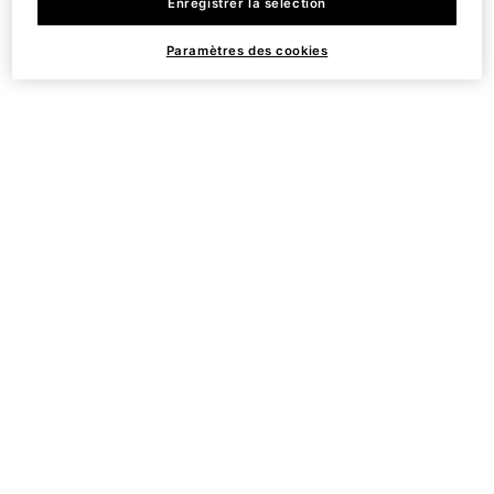
Enregistrer la sélection
Paramètres des cookies
Fournit une hydratation
Efficacité post-procédure
pour réconforter les peaux
cliniquement testée : laser
sèches et déshydratées.
non ablatif, thérapie
photodynamique (PDT),
thérapie par lumière
intense pulsée (IPL) et
autres procédures en
cabinet.
Approuvé par le TSA