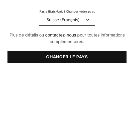
164
Reviews.
Pas à États-Unis ? Changer votre pays
Lien
sur
la
même
page.
Plus de détails ou
contactez-nous
pour toutes informations
complémentaires.
CHANGER LE PAYS
RECOMMANDÉ POUR
- Secs
- Grasse
- Mixte
- normales