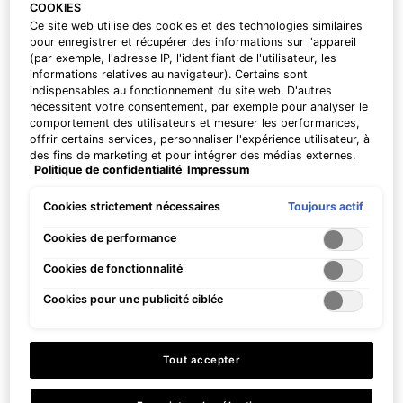
COOKIES
Corrective de 15 ml de votre choix pour votre
Ce site web utilise des cookies et des technologies similaires
routine de soin personnalisée. | Code : DEAL
pour enregistrer et récupérer des informations sur l'appareil
(par exemple, l'adresse IP, l'identifiant de l'utilisateur, les
informations relatives au navigateur). Certains sont
indispensables au fonctionnement du site web. D'autres
nécessitent votre consentement, par exemple pour analyser le
PDP Product Benefits Section
comportement des utilisateurs et mesurer les performances,
offrir certains services, personnaliser l'expérience utilisateur, à
Les bénéfices de Phyto Corrective
des fins de marketing et pour intégrer des médias externes.
Politique de confidentialité
Impressum
Les cookies non indispensables peuvent être acceptés
Masque
directement (« Accepter tous ») ou refusés (« Continuer sans
consentement »). Il est également possible de personnaliser
Toujours actif
Cookies strictement nécessaires
les paramètres et d'enregistrer vos préférences (« Enregistrer
mes choix »). Vous pouvez modifier votre sélection à tout
Cookies de performance
moment en cliquant sur le lien « Paramètres des cookies ».
Cookies de fonctionnalité
Pour plus d'informations, veuillez consulter notre politique de
confidentialité.
Cookies pour une publicité ciblée
Calme et refroidit la peau
Réduit les rougeurs
pour apaiser la sensibilité
visibles
à la chaleur et la réactivité
Tout accepter
temporaire de la peau.