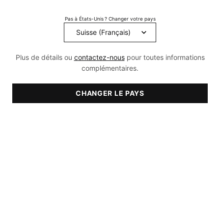
Read
432
Pas à États-Unis ? Changer votre pays
Reviews.
Lien
sur
la
même
Plus de détails ou
contactez-nous
pour toutes informations
page.
complémentaires.
CHANGER LE PAYS
RECOMMANDÉ POUR:
• Sèche
• normale
• Grasse
• Mixte