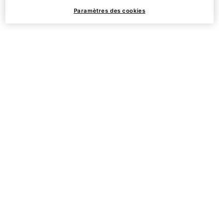
Paramètres des cookies
Formule non comédogène
Sans sulfate, sans savon,
idéale pour une utilisation
sans parfum de synthèse,
quotidienne
sans colorant et sans
alcool.
Complément idéal des
traitements en cabinet
tels que les peelings
chimiques, la lumière
intense pulsée, le laser
non ablatif, la