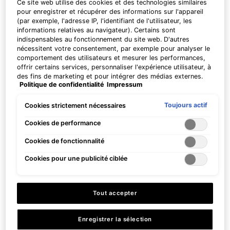
Dès 200 CHF d'achat, recevez en cadeau un
Ce site web utilise des cookies et des technologies similaires
pour enregistrer et récupérer des informations sur l'appareil
sérum exclusif P-TIOX de 15 ml. Dès 230
(par exemple, l'adresse IP, l'identifiant de l'utilisateur, les
CHF, nous vous offrons deux sérums
informations relatives au navigateur). Certains sont
Corrective de 15 ml de votre choix pour votre
indispensables au fonctionnement du site web. D'autres
routine de soin personnalisée. | Code : DEAL
nécessitent votre consentement, par exemple pour analyser le
comportement des utilisateurs et mesurer les performances,
offrir certains services, personnaliser l'expérience utilisateur, à
des fins de marketing et pour intégrer des médias externes.
Politique de confidentialité
Impressum
Les cookies non indispensables peuvent être acceptés
PDP Product Benefits Section
directement (« Accepter tous ») ou refusés (« Continuer sans
consentement »). Il est également possible de personnaliser
Toujours actif
Cookies strictement nécessaires
Les bénéfices de Gentle Cleanser
les paramètres et d'enregistrer vos préférences (« Enregistrer
mes choix »). Vous pouvez modifier votre sélection à tout
Cookies de performance
moment en cliquant sur le lien « Paramètres des cookies ».
Cookies de fonctionnalité
Pour plus d'informations, veuillez consulter notre politique de
confidentialité.
Cookies pour une publicité ciblée
Adoucit la peau tout en la
Élimine le maquillage
Tout accepter
nettoyant et en éliminant
longue durée des yeux et
les débris superficiels
du visage
Enregistrer la sélection