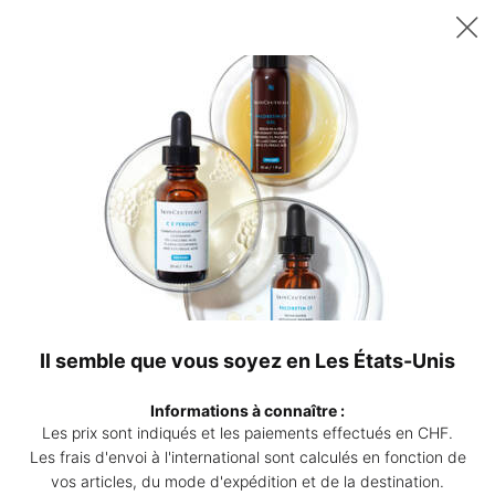
Recevez un sérum P-TIOX de 15 ml offert dès 200 CHF d’achat – ou
deux sérums Corrective de 15 ml au choix dès 230 CHF. | Code :
DEAL
0
Points
Mon
0 produ
de
panier
Contenu principal
vente
Revenir à Nettoyant Visage
Gentle Cleanser
Lait nettoyant doux, adoucit la peau tout en éliminant le maquillage
et les impuretés
4.3
(432)
Rédiger un avis
4.3
Il semble que vous soyez en Les États-Unis
étoiles
sur
Gentl
5,
Informations à connaître :
valeur
Les prix sont indiqués et les paiements effectués en CHF.
de
la
Les frais d'envoi à l'international sont calculés en fonction de
note
vos articles, du mode d'expédition et de la destination.
moyenne.