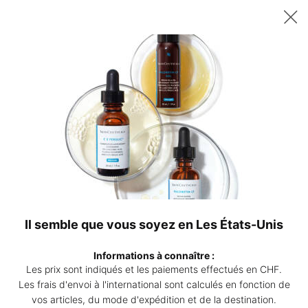
Recevez un sérum P-TIOX de 15 ml offert dès 200 CHF d’achat – ou
deux sérums Corrective de 15 ml au choix dès 230 CHF. | Code :
DEAL
0
Points
Mon
0 produ
de
panier
Contenu principal
Trier Par
vente
Affiner
Menu De Filtrage
Comparer Les Produits
BEST-
INNOVATION
SELLER
Il semble que vous soyez en Les États-Unis
Informations à connaître :
Les prix sont indiqués et les paiements effectués en CHF.
Les frais d'envoi à l'international sont calculés en fonction de
vos articles, du mode d'expédition et de la destination.