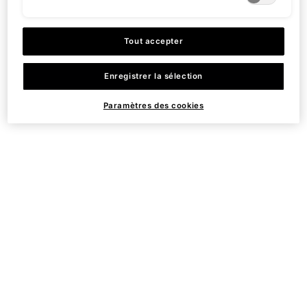
peau
Tout accepter
Enregistrer la sélection
Paramètres des cookies
Propulsé par une
Réduit les rougeurs
biotechnologie 100 % pure
visibles jusqu’à -35 % en 2
ADN + ARN
mois
Améliore l'éclat de la peau
Testé cliniquement en
et réduit les marques
complément des
post-inflammatoire jusqu’à
traitements professionnels
-28 % en 8 semaines
dont le microneedling, les
peelings chimiques et le