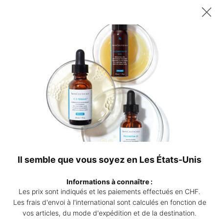
Recevez un sérum P-TIOX de 15 ml offert dès 200 CHF d’achat – ou
deux sérums Corrective de 15 ml au choix dès 230 CHF. | Code :
DEAL
0
Points
Mon
0 produ
de
panier
Contenu principal
vente
Revenir à SÉRUM
Phyto Corrective PDRN Sérum
Sérum PDRN pour les imperfections et les rougeurs visibles
4.7
(3)
Rédiger un avis
4.7
étoiles
Il semble que vous soyez en Les États-Unis
sur
144 personne(s) ont vu cet article
5,
valeur
Informations à connaître :
Phyto
de
INNOVATION
Les prix sont indiqués et les paiements effectués en CHF.
la
note
Les frais d'envoi à l'international sont calculés en fonction de
moyenne.
vos articles, du mode d'expédition et de la destination.
Read