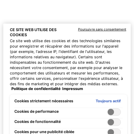
Dès 200 CHF d'achat, recevez en cadeau un
sérum exclusif P-TIOX de 15 ml. Dès 230
CHF, nous vous offrons deux sérums
Corrective de 15 ml de votre choix pour votre
routine de soin personnalisée. | Code : DEAL
Poursuivre sans consentement
CE SITE WEB UTILISE DES
COOKIES
Ce site web utilise des cookies et des technologies similaires
pour enregistrer et récupérer des informations sur l'appareil
(par exemple, l'adresse IP, l'identifiant de l'utilisateur, les
PDP Product Benefits Section
informations relatives au navigateur). Certains sont
indispensables au fonctionnement du site web. D'autres
Les bénéfices de Phyto Corrective
nécessitent votre consentement, par exemple pour analyser le
comportement des utilisateurs et mesurer les performances,
PDRN Sérum
offrir certains services, personnaliser l'expérience utilisateur, à
des fins de marketing et pour intégrer des médias externes.
Politique de confidentialité
Impressum
Les cookies non indispensables peuvent être acceptés
directement (« Accepter tous ») ou refusés (« Continuer sans
consentement »). Il est également possible de personnaliser
Toujours actif
Cookies strictement nécessaires
les paramètres et d'enregistrer vos préférences (« Enregistrer
mes choix »). Vous pouvez modifier votre sélection à tout
Cookies de performance
moment en cliquant sur le lien « Paramètres des cookies ».
Apaise + répare la barrière
40% de récupération de la
Cookies de fonctionnalité
Pour plus d'informations, veuillez consulter notre politique de
cutanée pour améliorer
barrière cutanée
confidentialité.
Cookies pour une publicité ciblée
visiblement la qualité de la
en 1 heure