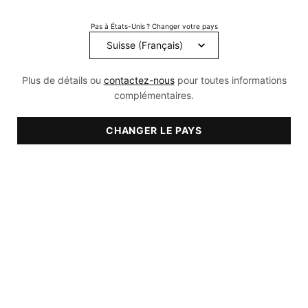
3
Reviews.
Pas à États-Unis ? Changer votre pays
Lien
sur
la
même
page.
Plus de détails ou
contactez-nous
pour toutes informations
complémentaires.
CHANGER LE PAYS
RECOMMANDÉ POUR LES PEAUX
• Sensible
• Sujettes aux rougeurs