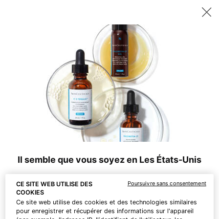
Recevez un sérum P-TIOX de 15 ml offert dès 200 CHF d’achat – ou
deux sérums Corrective de 15 ml au choix dès 230 CHF. | Code :
DEAL
0
Points
Mon
0 produ
de
panier
Contenu principal
vente
IL N’Y A PAS DE RÉSULTAT
COMPLÉTEZ VOTRE ROUTINE
BEST-
SELLER
Il semble que vous soyez en Les États-Unis
Informations à connaître :
Poursuivre sans consentement
CE SITE WEB UTILISE DES
Les prix sont indiqués et les paiements effectués en CHF.
COOKIES
Les frais d'envoi à l'international sont calculés en fonction de
Ce site web utilise des cookies et des technologies similaires
pour enregistrer et récupérer des informations sur l'appareil
vos articles, du mode d'expédition et de la destination.