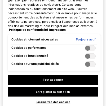
(par exemple, l'adresse IP, l'identifiant de l'utilisateur, les
informations relatives au navigateur). Certains sont
indispensables au fonctionnement du site web. D'autres
Pas à États-Unis ? Changer votre pays
nécessitent votre consentement, par exemple pour analyser le
P-TIOX Cream
C E Ferulic avec 15 % de Vitamine
comportement des utilisateurs et mesurer les performances,
C Pure
offrir certains services, personnaliser l'expérience utilisateur, à
Crème anti-rides pour un effet glass
Sérum Antioxydant Rides et
des fins de marketing et pour intégrer des médias externes.
Plus de détails ou
contactez-nous
pour toutes informations
skin et la réduction des pores
Fermeté
Politique de confidentialité
Impressum
Les cookies non indispensables peuvent être acceptés
complémentaires.
visibles
directement (« Accepter tous ») ou refusés (« Continuer sans
4.8
(904)
4.4
(10012)
consentement »). Il est également possible de personnaliser
Toujours actif
Cookies strictement nécessaires
les paramètres et d'enregistrer vos préférences (« Enregistrer
CHANGER LE PAYS
Une taille disponible​
Une taille disponible​
mes choix »). Vous pouvez modifier votre sélection à tout
Cookies de performance
48 ml
30 ml
moment en cliquant sur le lien « Paramètres des cookies ».
Cookies de fonctionnalité
Pour plus d'informations, veuillez consulter notre politique de
CHF 160,00
CHF 184,00
confidentialité.
Cookies pour une publicité ciblée
AJOUTER AU PANIER
AJOUTER AU PANIER
C E FERULIC AV
P-TIOX CREAM
Prix à l’unité (CHF 613,33 / 100 ml)
Tout accepter
Enregistrer la sélection
Paramètres des cookies