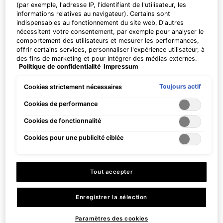
(par exemple, l'adresse IP, l'identifiant de l'utilisateur, les
informations relatives au navigateur). Certains sont
Pas à États-Unis ? Changer votre pays
indispensables au fonctionnement du site web. D'autres
nécessitent votre consentement, par exemple pour analyser le
comportement des utilisateurs et mesurer les performances,
offrir certains services, personnaliser l'expérience utilisateur, à
Plus de détails ou
contactez-nous
pour toutes informations
des fins de marketing et pour intégrer des médias externes.
Equalizing Toner
Politique de confidentialité
Impressum
Les cookies non indispensables peuvent être acceptés
complémentaires.
directement (« Accepter tous ») ou refusés (« Continuer sans
Tonique anti-impuretés
consentement »). Il est également possible de personnaliser
Toujours actif
Cookies strictement nécessaires
réducteur de pores
CHANGER LE PAYS
les paramètres et d'enregistrer vos préférences (« Enregistrer
mes choix »). Vous pouvez modifier votre sélection à tout
Cookies de performance
4.4
(95)
moment en cliquant sur le lien « Paramètres des cookies ».
Cookies de fonctionnalité
Pour plus d'informations, veuillez consulter notre politique de
Une taille disponible​
confidentialité.
200 ml
Cookies pour une publicité ciblée
LOADING ...
Tout accepter
Prix à l’unité (CHF 26,00 / 100
ml)
Enregistrer la sélection
Paramètres des cookies