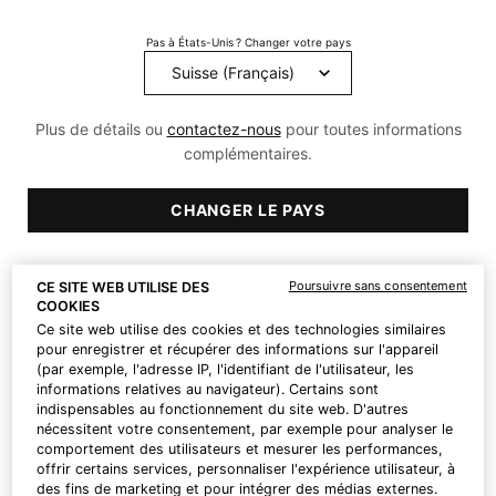
316
Reviews.
Pas à États-Unis ? Changer votre pays
Lien
sur
la
même
page.
Plus de détails ou
contactez-nous
pour toutes informations
complémentaires.
CHANGER LE PAYS
Poursuivre sans consentement
CE SITE WEB UTILISE DES
COOKIES
Ce site web utilise des cookies et des technologies similaires
pour enregistrer et récupérer des informations sur l'appareil
(par exemple, l'adresse IP, l'identifiant de l'utilisateur, les
informations relatives au navigateur). Certains sont
indispensables au fonctionnement du site web. D'autres
CHF 118,00
nécessitent votre consentement, par exemple pour analyser le
Prix à l’unité (CHF 393,33 / 100 ml)
comportement des utilisateurs et mesurer les performances,
offrir certains services, personnaliser l'expérience utilisateur, à
One size only
des fins de marketing et pour intégrer des médias externes.
30 ml