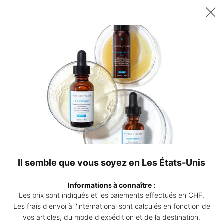
Recevez un sérum P-TIOX de 15 ml offert dès 200 CHF d’achat – ou
deux sérums Corrective de 15 ml au choix dès 230 CHF. | Code :
DEAL
0
Points
Mon
0 produ
de
panier
Contenu principal
vente
Revenir à SÉRUM
Serum 10
Sérum antioxydant peaux sensibles
4.5
(316)
Rédiger un avis
4.5
étoiles
Il semble que vous soyez en Les États-Unis
sur
Serum
5,
valeur
Informations à connaître :
de
Les prix sont indiqués et les paiements effectués en CHF.
la
note
Les frais d'envoi à l'international sont calculés en fonction de
moyenne.
vos articles, du mode d'expédition et de la destination.
Read