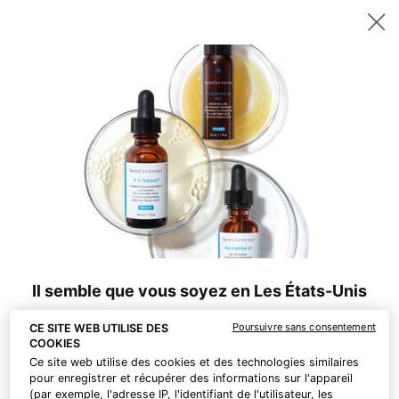
Recevez un sérum P-TIOX de 15 ml offert dès 200 CHF d’achat – ou
deux sérums Corrective de 15 ml au choix dès 230 CHF. | Code :
DEAL
0
Points
Mon
0 produ
de
panier
Contenu principal
Il n’y a pas de résultat
vente
COMPLÉTEZ VOTRE ROUTINE
BEST-
SELLER
Il semble que vous soyez en Les États-Unis
Poursuivre sans consentement
CE SITE WEB UTILISE DES
Informations à connaître :
COOKIES
Les prix sont indiqués et les paiements effectués en CHF.
Ce site web utilise des cookies et des technologies similaires
Les frais d'envoi à l'international sont calculés en fonction de
pour enregistrer et récupérer des informations sur l'appareil
vos articles, du mode d'expédition et de la destination.
(par exemple, l'adresse IP, l'identifiant de l'utilisateur, les