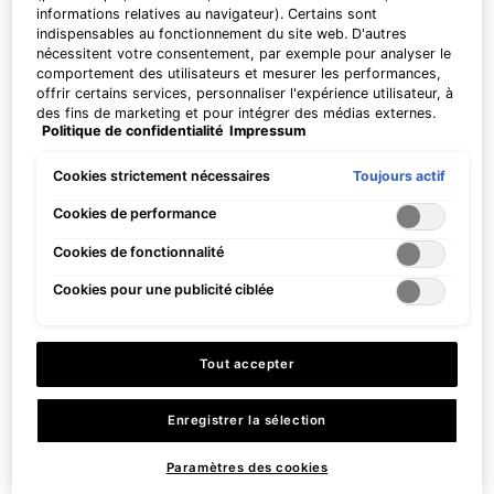
informations relatives au navigateur). Certains sont
indispensables au fonctionnement du site web. D'autres
P-TIOX Cream
C E Ferulic avec 15 % de Vitamine
Pas à États-Unis ? Changer votre pays
nécessitent votre consentement, par exemple pour analyser le
C Pure
comportement des utilisateurs et mesurer les performances,
Crème anti-rides pour un effet glass
Sérum Antioxydant Rides et
offrir certains services, personnaliser l'expérience utilisateur, à
skin et la réduction des pores
Fermeté
des fins de marketing et pour intégrer des médias externes.
visibles
Plus de détails ou
contactez-nous
pour toutes informations
Politique de confidentialité
Impressum
4.8
(899)
4.4
(9890)
Les cookies non indispensables peuvent être acceptés
complémentaires.
directement (« Accepter tous ») ou refusés (« Continuer sans
consentement »). Il est également possible de personnaliser
Toujours actif
Cookies strictement nécessaires
Une taille disponible​
Une taille disponible​
les paramètres et d'enregistrer vos préférences (« Enregistrer
48 ml
30 ml
CHANGER LE PAYS
mes choix »). Vous pouvez modifier votre sélection à tout
Cookies de performance
moment en cliquant sur le lien « Paramètres des cookies ».
CHF 160,00
CHF 184,00
Cookies de fonctionnalité
Pour plus d'informations, veuillez consulter notre politique de
confidentialité.
AJOUTER AU PANIER
Cookies pour une publicité ciblée
AJOUTER AU PANIER
C E FERULIC AV
P-TIOX CREAM
Prix à l’unité (CHF 613,33 / 100 ml)
Tout accepter
Enregistrer la sélection
Paramètres des cookies